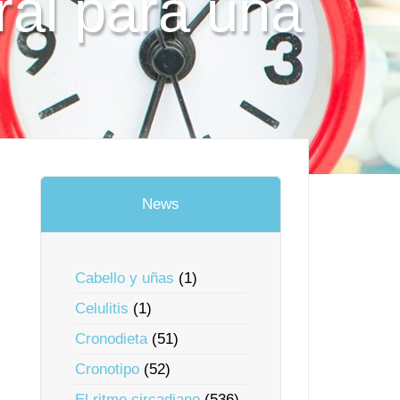
ral para una
News
Cabello y uñas
(1)
Celulitis
(1)
Cronodieta
(51)
Cronotipo
(52)
El ritmo circadiano
(536)