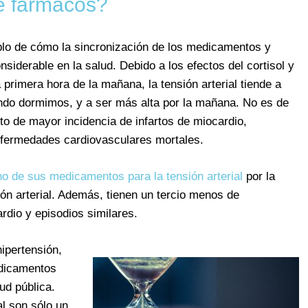
e fármacos?
mplo de cómo la sincronización de los medicamentos y
siderable en la salud. Debido a los efectos del cortisol y
primera hora de la mañana, la tensión arterial tiende a
ndo dormimos, y a ser más alta por la mañana. No es de
o de mayor incidencia de infartos de miocardio,
nfermedades cardiovasculares mortales.
o de sus medicamentos para la tensión arterial
por la
ión arterial. Además, tienen un tercio menos de
ardio y episodios similares.
ipertensión,
edicamentos
ud pública.
l son sólo un