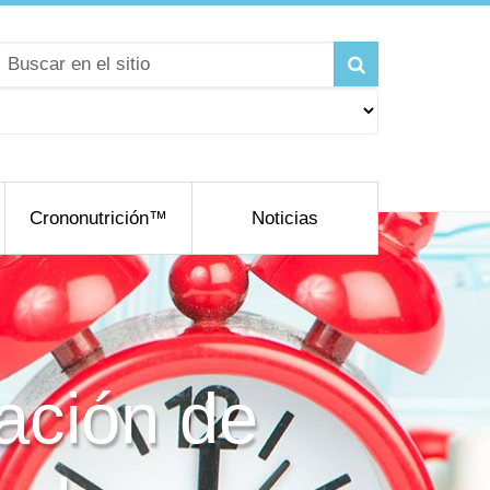
Crononutrición™
Noticias
ración de