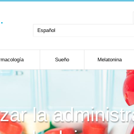
Elegir
un
idioma
rmacología
Sueño
Melatonina
zar la administ