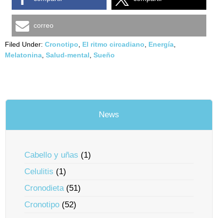
correo
Filed Under:
Cronotipo
,
El ritmo circadiano
,
Energía
,
Melatonina
,
Salud-mental
,
Sueño
News
Cabello y uñas
(1)
Celulitis
(1)
Cronodieta
(51)
Cronotipo
(52)