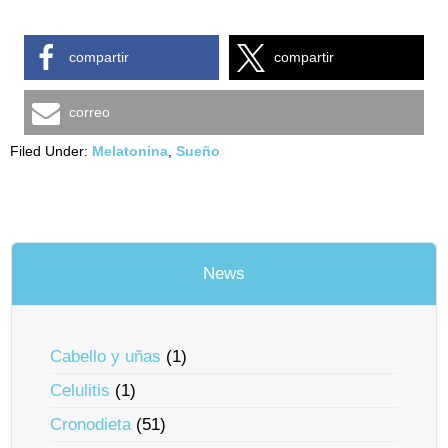
compartir
compartir
correo
Filed Under:
Melatonina
,
Sueño
News
Cabello y uñas
(1)
Celulitis
(1)
Cronodieta
(51)