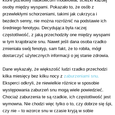
które pozwoliły naukowcom modelować ścieżki każdej
osoby między wyspami. Pokazało to, że osób z
przewlekłymi schorzeniami, takimi jak cukrzyca i
bezdech senny, nie można rozróżnić na podstawie ich
średniego fenotypu. Decydująca była raczej
częstotliwość, z jaką przechodziły one między wyspami
w tym krajobrazie snu. Nawet jeśli dana osoba rzadko
zmieniała swój fenotyp, sam fakt, że to robiła, mógł
dostarczyć użytecznych informacji o jej stanie zdrowia.
Dane wykazały, że większość ludzi rzadko przechodzi
kilka miesięcy bez kilku nocy z
zaburzeniami snu.
Eksperci odkryli, że niewielkie różnice w sposobie
występowania zaburzeń snu mogą wiele powiedzieć.
Chociaż zaburzenia te są rzadkie, ich częstotliwość jest
wymowna. Nie chodzi więc tylko o to, czy dobrze się śpi,
czy nie – to wzorce snu w czasie kryją w sobie