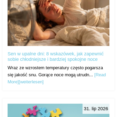
Sen w upalne dni: 8 wskazówek, jak zapewnić
sobie chłodniejsze i bardziej spokojne noce
Wraz ze wzrostem temperatury często pogarsza
się jakość snu. Gorące noce mogą utrudn...
[Read
More]
[weiterlesen]
31. lip 2026