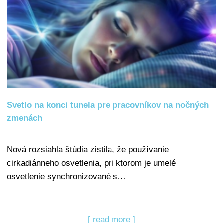
Svetlo na konci tunela pre pracovníkov na nočných
zmenách
Nová rozsiahla štúdia zistila, že používanie
cirkadiánneho osvetlenia, pri ktorom je umelé
osvetlenie synchronizované s…
[ read more ]