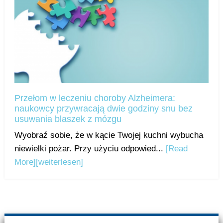
Przełom w leczeniu choroby Alzheimera:
naukowcy przywracają dwie godziny snu bez
usuwania blaszek z mózgu
Wyobraź sobie, że w kącie Twojej kuchni wybucha
niewielki pożar. Przy użyciu odpowied...
[Read
More]
[weiterlesen]