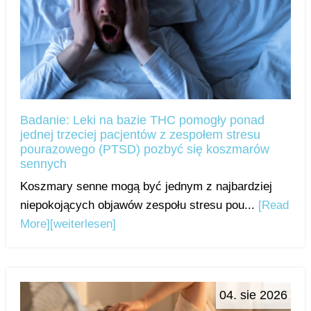
Badanie: Leki na bazie THC pomogły ponad
jednej trzeciej pacjentów z zespołem stresu
pourazowego (PTSD) pozbyć się koszmarów
sennych
Koszmary senne mogą być jednym z najbardziej
niepokojących objawów zespołu stresu pou...
[Read
More]
[weiterlesen]
04. sie 2026