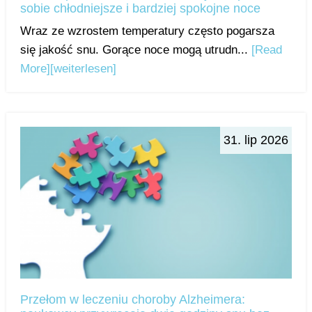
sobie chłodniejsze i bardziej spokojne noce
Wraz ze wzrostem temperatury często pogarsza
się jakość snu. Gorące noce mogą utrudn...
[Read
More]
[weiterlesen]
31. lip 2026
Przełom w leczeniu choroby Alzheimera: