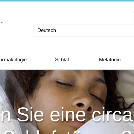
Sprache
auswählen
armakologie
Schlaf
Melatonin
 Sie eine circ