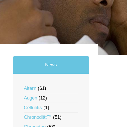
News
Altern
(61)
Augen
(12)
Cellulitis
(1)
Chronodiät™
(51)
Chronotyp
(53)