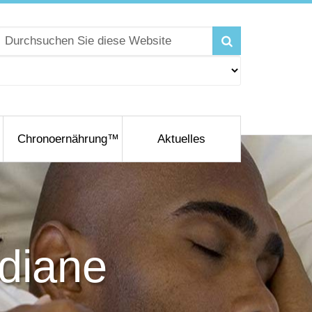
Chronoernährung™
Aktuelles
adiane