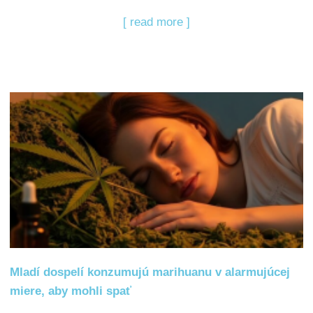
[ read more ]
Mladí dospelí konzumujú marihuanu v alarmujúcej
miere, aby mohli spať