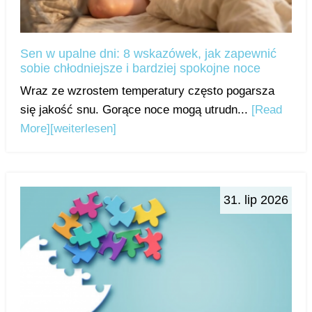
Sen w upalne dni: 8 wskazówek, jak zapewnić
sobie chłodniejsze i bardziej spokojne noce
Wraz ze wzrostem temperatury często pogarsza
się jakość snu. Gorące noce mogą utrudn...
[Read
More]
[weiterlesen]
31. lip 2026