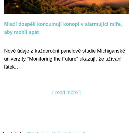
Mladí dospělí konzumují konopí v alarmující míře,
aby mohli spát
Nové údaje z každoroční panelové studie Michiganské
univerzity "Monitoring the Future" ukazují, že užívání
látek…
[ read more ]