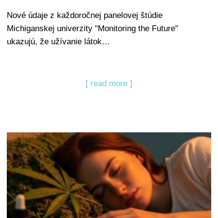
Nové údaje z každoročnej panelovej štúdie
Michiganskej univerzity "Monitoring the Future"
ukazujú, že užívanie látok…
[ read more ]