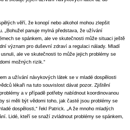
pělých věří, že konopí nebo alkohol mohou zlepšit
u. „Bohužel panuje mylná představa, že užívání
émech se spánkem, ale ve skutečnosti může situaci ještě
adní význam pro duševní zdraví a regulaci nálady. Mladí
 usnuli, ale ve skutečnosti to může jejich problémy se
ědomi možných rizik.“
m a užívání návykových látek se v mladé dospělosti
ědců lékaři na tuto souvislost dávat pozor. Zjištění
a problémy a v případě potřeby nabídnout koordinovanou
by si měli být vědomi toho, jak časté jsou problémy se
ladé dospělosti,“ řekl Patrick. „A že mnoho mladých
ání. Lidé, kteří se snaží zvládnout problémy se spánkem,