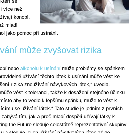
kteří se
li více než
žívají konopí.
než mladí
ohol jako pomoc při usínání.
vání může zvyšovat rizika
nopí nebo
alkoholu k usínání
může problémy se spánkem
ravidelné užívání těchto látek k usínání může vést ke
ení rizika zneužívání návykových látek,“ uvedla.
 může vést k toleranci, takže k dosažení stejného účinku
 místo aby to vedlo k lepšímu spánku, může to vést k
ímu se užívání látek.“ Tato studie je jedním z prvních
 zabývá tím, jak a proč mladí dospělí užívají látky k
ing the Future sleduje celostátně reprezentativní skupiny
 a sleduje jejich užívání návykových látek až do