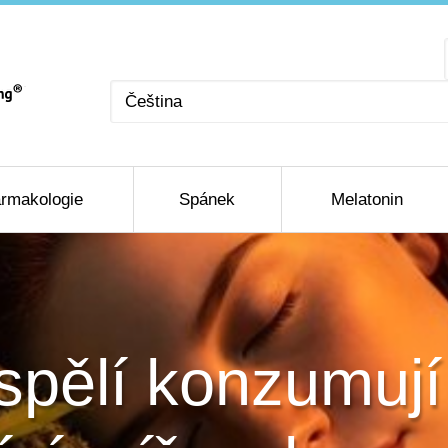
Zvolte
jazyk
rmakologie
Spánek
Melatonin
spělí konzumují