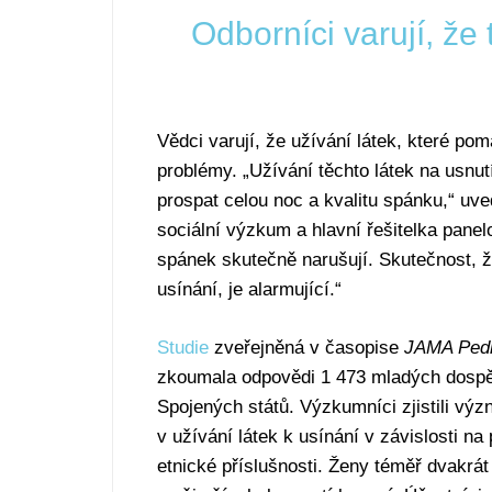
Odborníci varují, že 
Vědci varují, že užívání látek, které p
problémy. „Užívání těchto látek na usnu
prospat celou noc a kvalitu spánku,“ uv
sociální výzkum a hlavní řešitelka pane
spánek skutečně narušují. Skutečnost, ž
usínání, je alarmující.“
Studie
zveřejněná v časopise
JAMA Pedi
zkoumala odpovědi 1 473 mladých dospě
Spojených států. Výzkumníci zjistili výz
v užívání látek k usínání v závislosti na 
etnické příslušnosti. Ženy téměř dvakrát