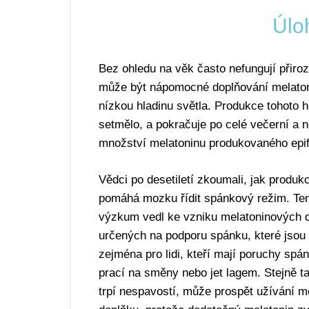
Úlo
Bez ohledu na věk často nefungují přiroz
může být nápomocné doplňování melaton
nízkou hladinu světla. Produkce tohoto 
setmělo, a pokračuje po celé večerní a n
množství melatoninu produkovaného epif
Vědci po desetiletí zkoumali, jak produk
pomáhá mozku řídit spánkový režim. Ten
výzkum vedl ke vzniku melatoninových d
určených na podporu spánku, které jsou
zejména pro lidi, kteří mají poruchy sp
prací na směny nebo jet lagem. Stejně ta
trpí nespavostí, může prospět užívání m