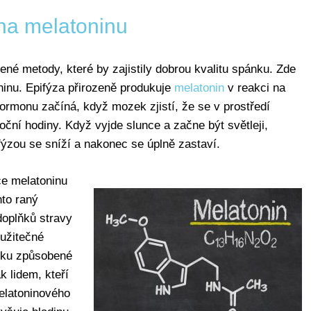
ha melatoninu
ené metody, které by zajistily dobrou kvalitu spánku. Zde
inu. Epifýza přirozeně produkuje
melatonin
v reakci na
hormonu začíná, když mozek zjistí, že se v prostředí
oční hodiny. Když vyjde slunce a začne být světleji,
ýzou se sníží a nakonec se úplně zastaví.
ce melatoninu
to raný
oplňků stravy
 užitečné
ánku způsobené
k lidem, kteří
elatoninového