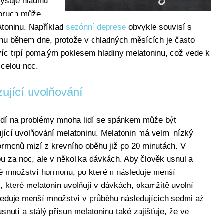
yšuje hladinu
oruch může
toninu. Například
sezónní deprese
obvykle souvisí s
inu během dne, protože v chladných měsících je často
avíc trpí pomalým poklesem hladiny melatoninu, což vede k
celou noc.
zující uvolňování
dí na problémy mnoha lidí se spánkem může být
ující uvolňování melatoninu. Melatonin má velmi nízký
rmonů mizí z krevního oběhu již po 20 minutách. V
u za noc, ale v několika dávkách. Aby člověk usnul a
lké množství hormonu, po kterém následuje menší
, které melatonin uvolňují v dávkách, okamžitě uvolní
eduje menší množství v průběhu následujících sedmi až
snutí a stálý přísun melatoninu také zajišťuje, že ve