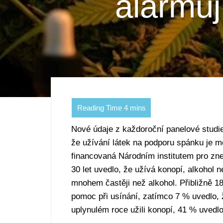
alarmuj
Nové údaje z každoroční panelové studie
že užívání látek na podporu spánku je 
financovaná Národním institutem pro zne
30 let uvedlo, že užívá konopí, alkohol n
mnohem častěji než alkohol. Přibližně 1
pomoc při usínání, zatímco 7 % uvedlo, ž
uplynulém roce užili konopí, 41 % uvedl