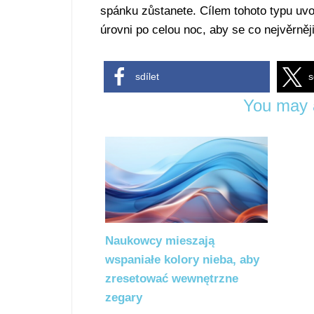
spánku zůstanete. Cílem tohoto typu uvol
úrovni po celou noc, aby se co nejvěrněj
sdílet
s
You may a
Naukowcy mieszają
wspaniałe kolory nieba, aby
zresetować wewnętrzne
zegary