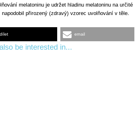
ňování melatoninu je udržet hladinu melatoninu na určité
i napodobil přirozený (zdravý) vzorec uvolňování v těle.
dílet
email
lso be interested in...