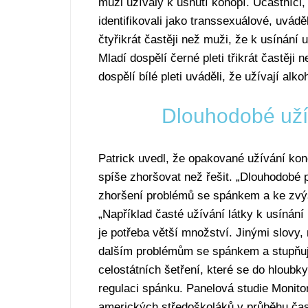
muži užívaly k usnutí konopí. Účastníci, 
identifikovali jako transsexuálové, uvádě
čtyřikrát častěji než muži, že k usínání u
Mladí dospělí černé pleti třikrát častěji 
dospělí bílé pleti uváděli, že užívají alk
Dlouhodobé uží
Patrick uvedl, že opakované užívání ko
spíše zhoršovat než řešit. „Dlouhodobé p
zhoršení problémů se spánkem a ke zvýš
„Například časté užívání látky k usínání
je potřeba větší množství. Jinými slovy,
dalším problémům se spánkem a stupňujíc
celostátních šetření, které se do hloubky
regulaci spánku. Panelová studie Monitor
amerických středoškoláků v průběhu času