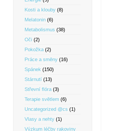
Kosti a klouby
(8)
Melatonin
(6)
Metabolismus
(38)
Oči
(2)
Pokožka
(2)
Práce a smĕny
(16)
Spánek
(150)
Stárnutí
(13)
Střevní flóra
(3)
Terapie svĕtlem
(6)
Uncategorized @cs
(1)
Vlasy a nehty
(1)
Výzkum léčby rakoviny