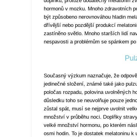
doplňku, protože dodatečný melatonin zv
hormonů v mozku. Mnoho zdravotních p
být způsobeno nerovnováhou hladin mela
dřívější nebo pozdější produkcí melaton
zastíněno světlo. Mnoho starších lidí n
nespavosti a problémům se spánkem po 
Pul
Současný výzkum naznačuje, že odpově
jedinečné složení, známé také jako pulz
poločas rozpadu, polovina uvolněných ho
důsledku toho se neuvolňuje pouze jedno
zůstal spát, musí se nejprve uvolnit ve
množství v průběhu noci. Doplňky stravy
velké množství hormonu, po kterém násl
osmi hodin. To je dostatek melatoninu k u