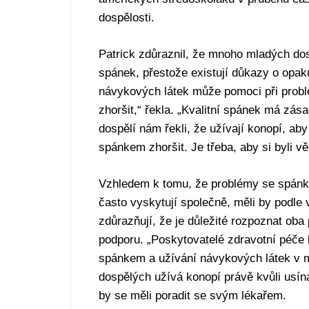
dospělosti.
Patrick zdůraznil, že mnoho mladých dos
spánek, přestože existují důkazy o opak
návykových látek může pomoci při probl
zhoršit,“ řekla. „Kvalitní spánek má zás
dospělí nám řekli, že užívají konopí, aby
spánkem zhoršit. Je třeba, aby si byli v
Vzhledem k tomu, že problémy se spánke
často vyskytují společně, měli by podle v
zdůrazňují, že je důležité rozpoznat ob
podporu. „Poskytovatelé zdravotní péče 
spánkem a užívání návykových látek v m
dospělých užívá konopí právě kvůli usín
by se měli poradit se svým lékařem.