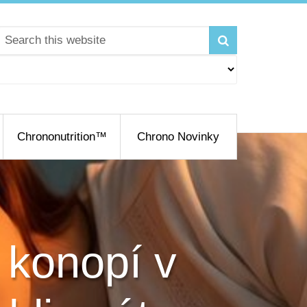
Chrononutrition™
Chrono Novinky
 konopí v