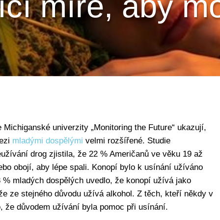
ící míře, aby mo
 Michiganské univerzity „Monitoring the Future“ ukazují,
mezi
mladými dospělými
velmi rozšířené. Studie
užívání drog zjistila, že 22 % Američanů ve věku 19 až
ebo obojí, aby lépe spali. Konopí bylo k usínání užíváno
8 % mladých dospělých uvedlo, že konopí užívá jako
e ze stejného důvodu užívá alkohol. Z těch, kteří někdy v
o, že důvodem užívání byla pomoc při usínání.