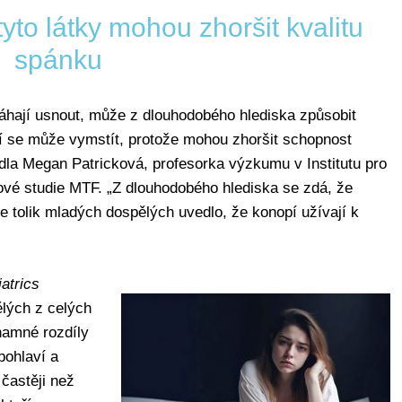
tyto látky mohou zhoršit kvalitu
spánku
omáhají usnout, může z dlouhodobého hlediska způsobit
tí se může vymstít, protože mohou zhoršit schopnost
edla Megan Patricková, profesorka výzkumu v Institutu pro
lové studie MTF. „Z dlouhodobého hlediska se zdá, že
e tolik mladých dospělých uvedlo, že konopí užívají k
atrics
lých z celých
namné rozdíly
pohlaví a
 častěji než