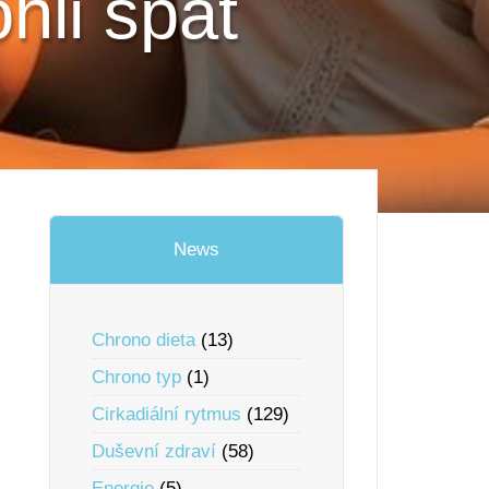
hli spát
News
Chrono dieta
(13)
Chrono typ
(1)
Cirkadiální rytmus
(129)
Duševní zdraví
(58)
Energie
(5)