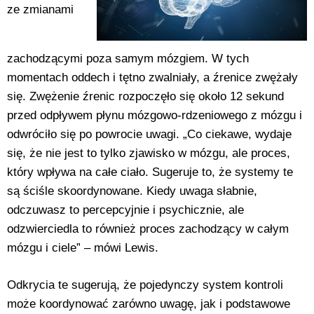
ze zmianami
zachodzącymi poza samym mózgiem. W tych
momentach oddech i tętno zwalniały, a źrenice zwężały
się. Zwężenie źrenic rozpoczęło się około 12 sekund
przed odpływem płynu mózgowo-rdzeniowego z mózgu i
odwróciło się po powrocie uwagi. „Co ciekawe, wydaje
się, że nie jest to tylko zjawisko w mózgu, ale proces,
który wpływa na całe ciało. Sugeruje to, że systemy te
są ściśle skoordynowane. Kiedy uwaga słabnie,
odczuwasz to percepcyjnie i psychicznie, ale
odzwierciedla to również proces zachodzący w całym
mózgu i ciele” – mówi Lewis.
Odkrycia te sugerują, że pojedynczy system kontroli
może koordynować zarówno uwagę, jak i podstawowe