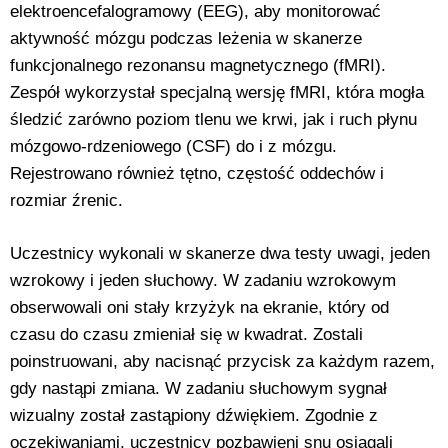
elektroencefalogramowy (EEG), aby monitorować
aktywność mózgu podczas leżenia w skanerze
funkcjonalnego rezonansu magnetycznego (fMRI).
Zespół wykorzystał specjalną wersję fMRI, która mogła
śledzić zarówno poziom tlenu we krwi, jak i ruch płynu
mózgowo-rdzeniowego (CSF) do i z mózgu.
Rejestrowano również tętno, częstość oddechów i
rozmiar źrenic.
Uczestnicy wykonali w skanerze dwa testy uwagi, jeden
wzrokowy i jeden słuchowy. W zadaniu wzrokowym
obserwowali oni stały krzyżyk na ekranie, który od
czasu do czasu zmieniał się w kwadrat. Zostali
poinstruowani, aby nacisnąć przycisk za każdym razem,
gdy nastąpi zmiana. W zadaniu słuchowym sygnał
wizualny został zastąpiony dźwiękiem. Zgodnie z
oczekiwaniami, uczestnicy pozbawieni snu osiągali