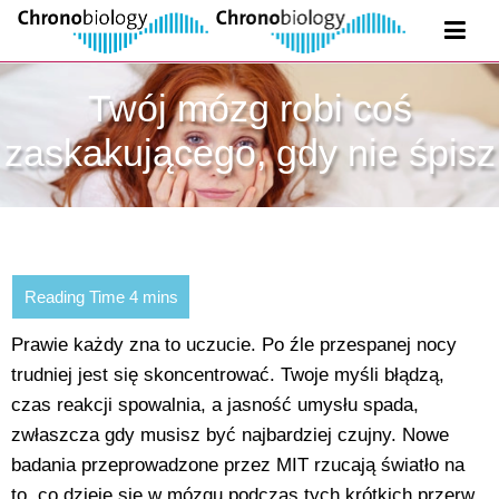
Twój mózg robi coś
zaskakującego, gdy nie śpisz
Prawie każdy zna to uczucie. Po źle przespanej nocy
trudniej jest się skoncentrować. Twoje myśli błądzą,
czas reakcji spowalnia, a jasność umysłu spada,
zwłaszcza gdy musisz być najbardziej czujny. Nowe
badania przeprowadzone przez MIT rzucają światło na
to, co dzieje się w mózgu podczas tych krótkich przerw