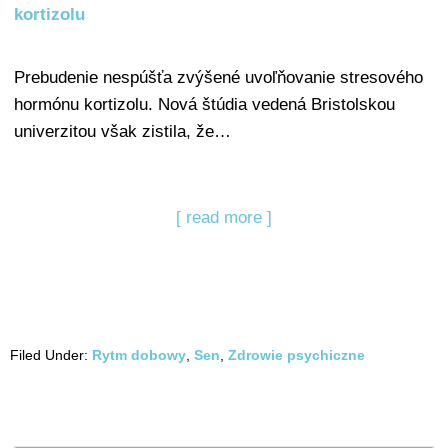
kortizolu
Prebudenie nespúšťa zvýšené uvoľňovanie stresového
hormónu kortizolu. Nová štúdia vedená Bristolskou
univerzitou však zistila, že…
[ read more ]
Filed Under:
Rytm dobowy
,
Sen
,
Zdrowie psychiczne