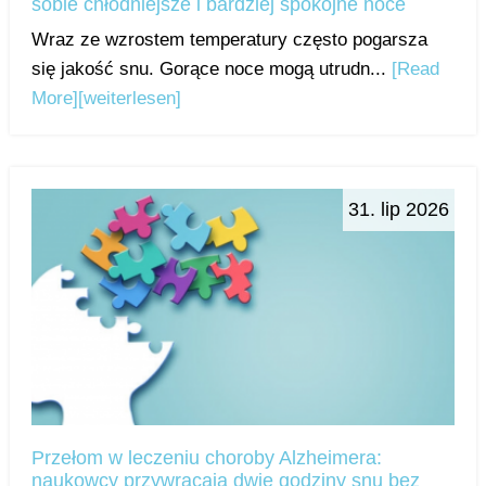
sobie chłodniejsze i bardziej spokojne noce
Wraz ze wzrostem temperatury często pogarsza
się jakość snu. Gorące noce mogą utrudn...
[Read
More]
[weiterlesen]
31. lip 2026
Przełom w leczeniu choroby Alzheimera:
naukowcy przywracają dwie godziny snu bez