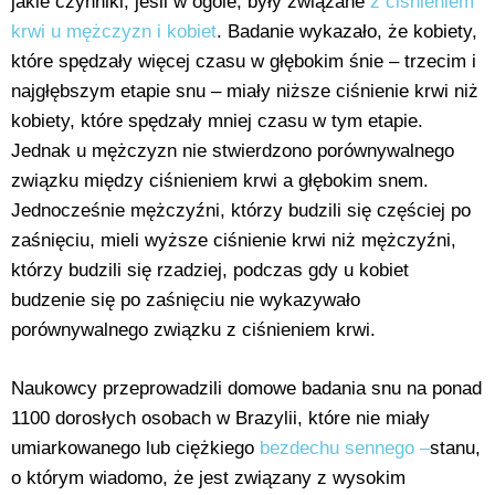
jakie czynniki, jeśli w ogóle, były związane
z ciśnieniem
krwi u mężczyzn i kobiet
. Badanie wykazało, że kobiety,
które spędzały więcej czasu w głębokim śnie – trzecim i
najgłębszym etapie snu – miały niższe ciśnienie krwi niż
kobiety, które spędzały mniej czasu w tym etapie.
Jednak u mężczyzn nie stwierdzono porównywalnego
związku między ciśnieniem krwi a głębokim snem.
Jednocześnie mężczyźni, którzy budzili się częściej po
zaśnięciu, mieli wyższe ciśnienie krwi niż mężczyźni,
którzy budzili się rzadziej, podczas gdy u kobiet
budzenie się po zaśnięciu nie wykazywało
porównywalnego związku z ciśnieniem krwi.
Naukowcy przeprowadzili domowe badania snu na ponad
1100 dorosłych osobach w Brazylii, które nie miały
umiarkowanego lub ciężkiego
bezdechu sennego –
stanu,
o którym wiadomo, że jest związany z wysokim