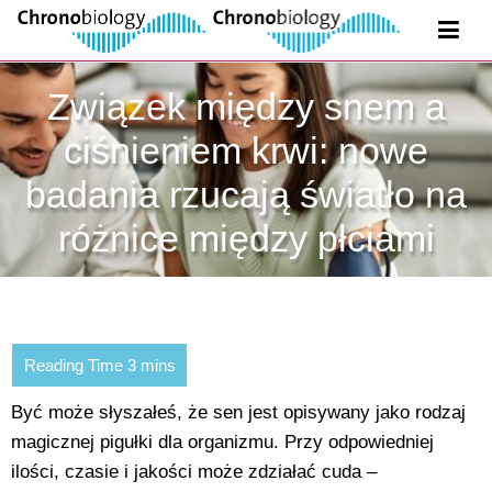
Związek między snem a
ciśnieniem krwi: nowe
badania rzucają światło na
różnice między płciami
Być może słyszałeś, że sen jest opisywany jako rodzaj
magicznej pigułki dla organizmu. Przy odpowiedniej
ilości, czasie i jakości może zdziałać cuda –