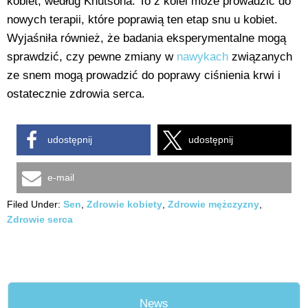
kobiet, według Knutsona. To z kolei może prowadzić do
nowych terapii, które poprawią ten etap snu u kobiet.
Wyjaśniła również, że badania eksperymentalne mogą
sprawdzić, czy pewne zmiany w
nawykach
związanych
ze snem mogą prowadzić do poprawy ciśnienia krwi i
ostatecznie zdrowia serca.
udostępnij
udostępnij
e-mail
Filed Under:
Sen
,
Zdrowie kobiety
,
Zdrowie mężczyzny
,
Zdrowie serca
News