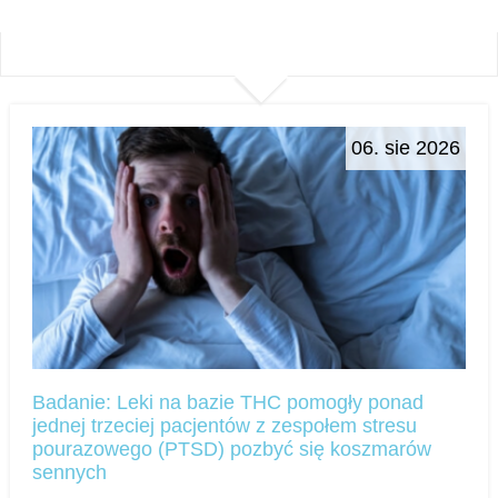
06. sie 2026
Badanie: Leki na bazie THC pomogły ponad
jednej trzeciej pacjentów z zespołem stresu
pourazowego (PTSD) pozbyć się koszmarów
sennych