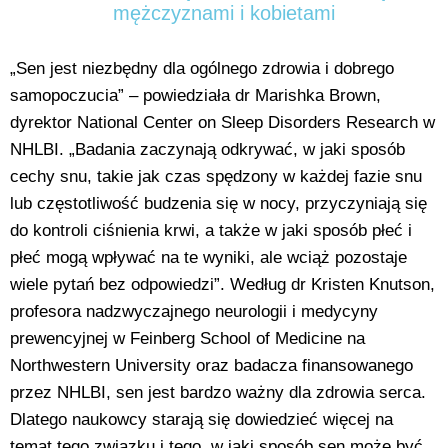
mężczyznami i kobietami
„Sen jest niezbędny dla ogólnego zdrowia i dobrego
samopoczucia” – powiedziała dr Marishka Brown,
dyrektor National Center on Sleep Disorders Research w
NHLBI. „Badania zaczynają odkrywać, w jaki sposób
cechy snu, takie jak czas spędzony w każdej fazie snu
lub częstotliwość budzenia się w nocy, przyczyniają się
do kontroli ciśnienia krwi, a także w jaki sposób płeć i
płeć mogą wpływać na te wyniki, ale wciąż pozostaje
wiele pytań bez odpowiedzi”. Według dr Kristen Knutson,
profesora nadzwyczajnego neurologii i medycyny
prewencyjnej w Feinberg School of Medicine na
Northwestern University oraz badacza finansowanego
przez NHLBI, sen jest bardzo ważny dla zdrowia serca.
Dlatego naukowcy starają się dowiedzieć więcej na
temat tego związku i tego, w jaki sposób sen może być