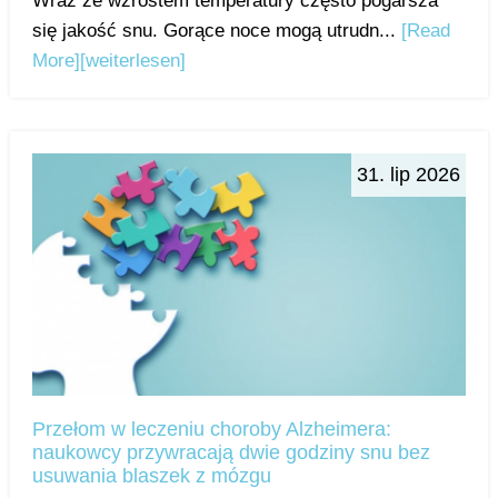
Wraz ze wzrostem temperatury często pogarsza
się jakość snu. Gorące noce mogą utrudn...
[Read
More]
[weiterlesen]
31. lip 2026
Przełom w leczeniu choroby Alzheimera:
naukowcy przywracają dwie godziny snu bez
usuwania blaszek z mózgu