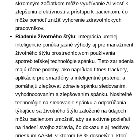
skromným začiatkom môže využívanie AI viesť k
zlepšeniu efektívnosti a prístupu k pacientom, čo
môže pomôcť znížiť vyhorenie zdravotníckych
pracovníkov.
Riadenie životného štýlu
: Integrácia umelej
inteligencie ponúka jasné výhody aj pre manažment
životného štýlu prostredníctvom používania
spotrebiteľskej technológie spánku. Tieto zariadenia
majú rôzne podoby, ako napríklad fitnes trackery,
aplikácie pre smartfóny a inteligentné prstene, a
pomáhajú zlepšovať zdravie spánku sledovaním,
vyhodnocovaním a zlepšovaním spánku. Nositeľné
technológie na sledovanie spánku a odporúčania
týkajúce sa životného štýlu založené na údajoch
môžu pacientom umožniť, aby sa aktívne podieľali
na riadení svojho zdravia, čo dokazuje aj nedávny
prieskum AASM, v ktorom 68 % dospelých, ktorí