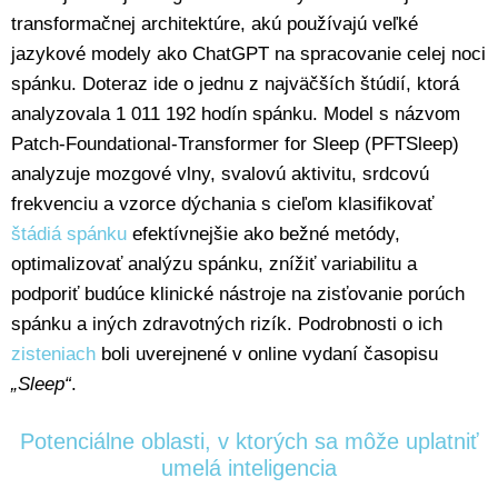
transformačnej architektúre, akú používajú veľké
jazykové modely ako ChatGPT na spracovanie celej noci
spánku. Doteraz ide o jednu z najväčších štúdií, ktorá
analyzovala 1 011 192 hodín spánku. Model s názvom
Patch-Foundational-Transformer for Sleep (PFTSleep)
analyzuje mozgové vlny, svalovú aktivitu, srdcovú
frekvenciu a vzorce dýchania s cieľom klasifikovať
štádiá spánku
efektívnejšie ako bežné metódy,
optimalizovať analýzu spánku, znížiť variabilitu a
podporiť budúce klinické nástroje na zisťovanie porúch
spánku a iných zdravotných rizík. Podrobnosti o ich
zisteniach
boli uverejnené v online vydaní časopisu
„Sleep“
.
Potenciálne oblasti, v ktorých sa môže uplatniť
umelá inteligencia