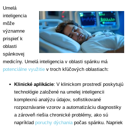
Umelá
inteligencia
môže
významne
prispieť k
oblasti
spánkovej
medicíny. Umelá inteligencia v oblasti spánku má
potenciálne využitie
v troch kľúčových oblastiach:
Klinické aplikácie
: V klinickom prostredí poskytujú
technológie založené na umelej inteligencii
komplexnú analýzu údajov, sofistikované
rozpoznávanie vzorov a automatizáciu diagnostiky
a zároveň riešia chronické problémy, ako sú
napríklad
poruchy dýchania
počas spánku. Napriek