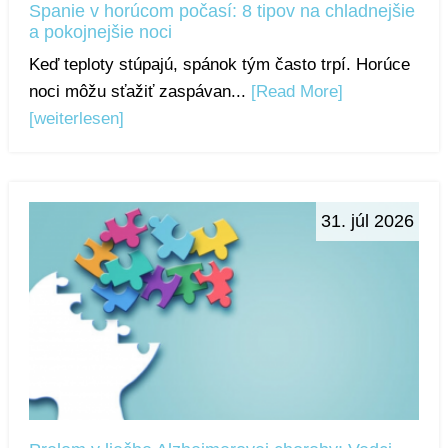
Spanie v horúcom počasí: 8 tipov na chladnejšie
a pokojnejšie noci
Keď teploty stúpajú, spánok tým často trpí. Horúce
noci môžu sťažiť zaspávan...
[Read More]
[weiterlesen]
31. júl 2026