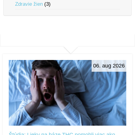
Zdravie žien
(3)
06. aug 2026
Štúdia: Lieky na báze THC pomohli viac ako