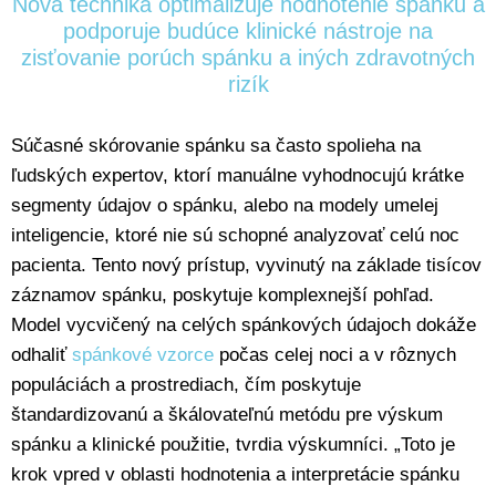
Nová technika optimalizuje hodnotenie spánku a
podporuje budúce klinické nástroje na
zisťovanie porúch spánku a iných zdravotných
rizík
Súčasné skórovanie spánku sa často spolieha na
ľudských expertov, ktorí manuálne vyhodnocujú krátke
segmenty údajov o spánku, alebo na modely umelej
inteligencie, ktoré nie sú schopné analyzovať celú noc
pacienta. Tento nový prístup, vyvinutý na základe tisícov
záznamov spánku, poskytuje komplexnejší pohľad.
Model vycvičený na celých spánkových údajoch dokáže
odhaliť
spánkové vzorce
počas celej noci a v rôznych
populáciách a prostrediach, čím poskytuje
štandardizovanú a škálovateľnú metódu pre výskum
spánku a klinické použitie, tvrdia výskumníci. „Toto je
krok vpred v oblasti hodnotenia a interpretácie spánku