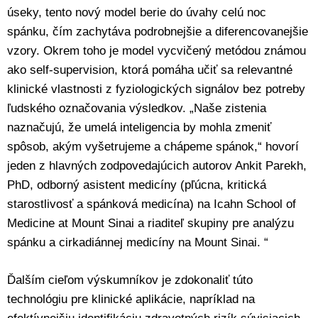
úseky, tento nový model berie do úvahy celú noc
spánku, čím zachytáva podrobnejšie a diferencovanejšie
vzory. Okrem toho je model vycvičený metódou známou
ako self-supervision, ktorá pomáha učiť sa relevantné
klinické vlastnosti z fyziologických signálov bez potreby
ľudského označovania výsledkov. „Naše zistenia
naznačujú, že umelá inteligencia by mohla zmeniť
spôsob, akým vyšetrujeme a chápeme spánok,“ hovorí
jeden z hlavných zodpovedajúcich autorov Ankit Parekh,
PhD, odborný asistent medicíny (pľúcna, kritická
starostlivosť a spánková medicína) na Icahn School of
Medicine at Mount Sinai a riaditeľ skupiny pre analýzu
spánku a cirkadiánnej medicíny na Mount Sinai. “
Ďalším cieľom výskumníkov je zdokonaliť túto
technológiu pre klinické aplikácie, napríklad na