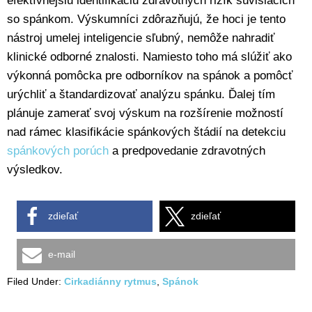
efektívnejšiu identifikáciu zdravotných rizík súvisiacich
so spánkom. Výskumníci zdôrazňujú, že hoci je tento
nástroj umelej inteligencie sľubný, nemôže nahradiť
klinické odborné znalosti. Namiesto toho má slúžiť ako
výkonná pomôcka pre odborníkov na spánok a pomôcť
urýchliť a štandardizovať analýzu spánku. Ďalej tím
plánuje zamerať svoj výskum na rozšírenie možností
nad rámec klasifikácie spánkových štádií na detekciu
spánkových porúch
a predpovedanie zdravotných
výsledkov.
zdieľať
zdieľať
e-mail
Filed Under:
Cirkadiánny rytmus
,
Spánok