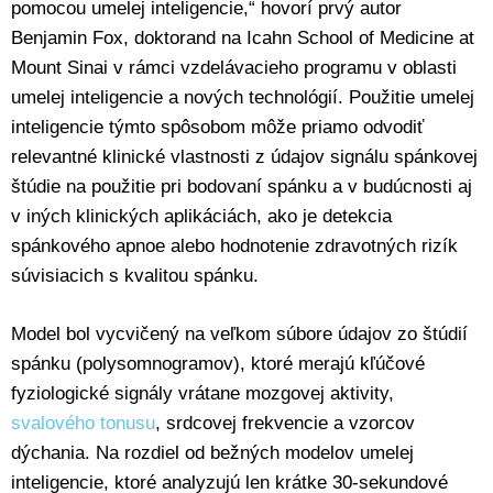
pomocou umelej inteligencie,“ hovorí prvý autor
Benjamin Fox, doktorand na Icahn School of Medicine at
Mount Sinai v rámci vzdelávacieho programu v oblasti
umelej inteligencie a nových technológií. Použitie umelej
inteligencie týmto spôsobom môže priamo odvodiť
relevantné klinické vlastnosti z údajov signálu spánkovej
štúdie na použitie pri bodovaní spánku a v budúcnosti aj
v iných klinických aplikáciách, ako je detekcia
spánkového apnoe alebo hodnotenie zdravotných rizík
súvisiacich s kvalitou spánku.
Model bol vycvičený na veľkom súbore údajov zo štúdií
spánku (polysomnogramov), ktoré merajú kľúčové
fyziologické signály vrátane mozgovej aktivity,
svalového tonusu
, srdcovej frekvencie a vzorcov
dýchania. Na rozdiel od bežných modelov umelej
inteligencie, ktoré analyzujú len krátke 30-sekundové