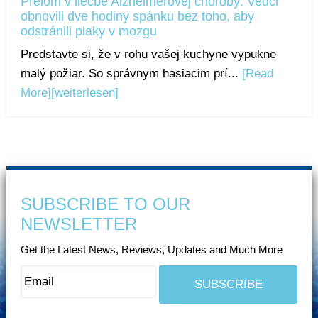
Prelom v liečbe Alzheimerovej choroby: Vedci
obnovili dve hodiny spánku bez toho, aby
odstránili plaky v mozgu
Predstavte si, že v rohu vašej kuchyne vypukne
malý požiar. So správnym hasiacim prí...
[Read
More]
[weiterlesen]
SUBSCRIBE TO OUR
NEWSLETTER
Get the Latest News, Reviews, Updates and Much More