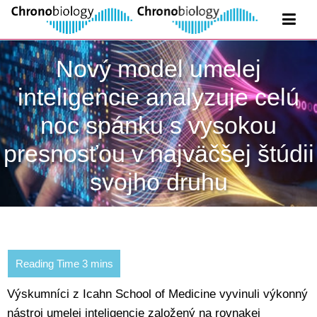
Nový model umelej
inteligencie analyzuje celú
noc spánku s vysokou
presnosťou v najväčšej štúdii
svojho druhu
Výskumníci z Icahn School of Medicine vyvinuli výkonný
nástroj umelej inteligencie založený na rovnakej