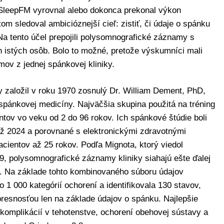
a SleepFM vyrovnal alebo dokonca prekonal výkon
 sledoval ambicióznejší cieľ: zistiť, či údaje o spánku
a tento účel prepojili polysomnografické záznamy s
 istých osôb. Bolo to možné, pretože výskumníci mali
ov z jednej spánkovej kliniky.
 založil v roku 1970 zosnulý Dr. William Dement, PhD,
pánkovej medicíny. Najväčšia skupina použitá na tréning
ntov vo veku od 2 do 96 rokov. Ich spánkové štúdie boli
ž 2024 a porovnané s elektronickými zdravotnými
cientov až 25 rokov. Podľa Mignota, ktorý viedol
, polysomnografické záznamy kliniky siahajú ešte ďalej
be. Na základe tohto kombinovaného súboru údajov
1 000 kategórií ochorení a identifikovala 130 stavov,
presnosťou len na základe údajov o spánku. Najlepšie
 komplikácií v tehotenstve, ochorení obehovej sústavy a