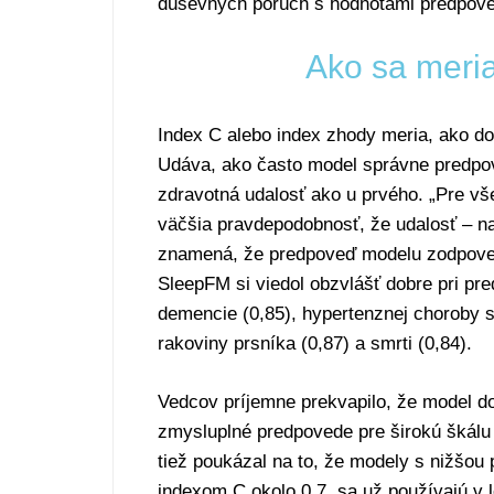
duševných porúch s hodnotami predpove
Ako sa meri
Index C alebo index zhody meria, ako dob
Udáva, ako často model správne predpov
zdravotná udalosť ako u prvého. „Pre vš
väčšia pravdepodobnosť, že udalosť – n
znamená, že predpoveď modelu zodpovedá
SleepFM si viedol obzvlášť dobre pri pr
demencie (0,85), hypertenznej choroby srd
rakoviny prsníka (0,87) a smrti (0,84).
Vedcov príjemne prekvapilo, že model do
zmysluplné predpovede pre širokú škálu
tiež poukázal na to, že modely s nižšou
indexom C okolo 0,7, sa už používajú v l