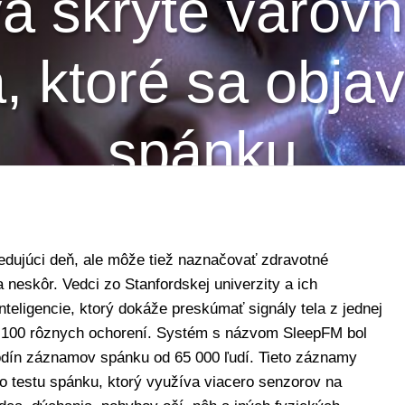
a skryté varovn
, ktoré sa obja
spánku
edujúci deň, ale môže tiež naznačovať zdravotné
 neskôr. Vedci zo Stanfordskej univerzity a ich
nteligencie, ktorý dokáže preskúmať signály tela z jednej
o 100 rôznych ochorení. Systém s názvom SleepFM bol
odín záznamov spánku od 65 000 ľudí. Tieto záznamy
o testu spánku, ktorý využíva viacero senzorov na