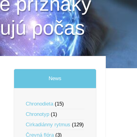
é príznaky
vujú počas
News
Chronodieta
(15)
Chronotyp
(1)
Cirkadiánny rytmus
(129)
Črevná flóra
(3)