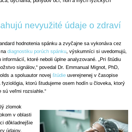
rdca, dýchania, pohybov očí, nôh a iných fyzických
ahujú nevyužité údaje o zdraví
tandard hodnotenia spánku a zvyčajne sa vykonáva cez
a na
diagnostiku porúch spánku
, výskumníci si uvedomujú,
informácií, ktoré neboli úplne analyzované. „Pri štúdiu
stvo signálov,“ povedal Dr. Emmanual Mignot, PhD,
olds a spoluautor novej
štúdie
uverejnenej v časopise
 fyziológia, ktorú študujeme osem hodín u človeka, ktorý
je sú veľmi rozsiahle.“
alý zlomok
okom v oblasti
ci dôkladnejšie
ry údajov.