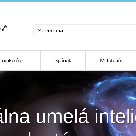
Vyberte
jazyk
rmakológie
Spánok
Melatonín
lna umelá intel