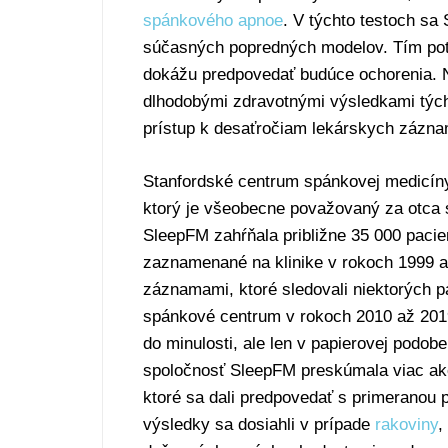
spánkového apnoe
. V týchto testoch s
súčasných popredných modelov. Tím potom
dokážu predpovedať budúce ochorenia. N
dlhodobými zdravotnými výsledkami tých
prístup k desaťročiam lekárskych záznam
Stanfordské centrum spánkovej medicíny
ktorý je všeobecne považovaný za otca s
SleepFM zahŕňala približne 35 000 pacie
zaznamenané na klinike v rokoch 1999 a
záznamami, ktoré sledovali niektorých pa
spánkové centrum v rokoch 2010 až 2019
do minulosti, ale len v papierovej podo
spoločnosť SleepFM preskúmala viac ako 
ktoré sa dali predpovedať s primeranou 
výsledky sa dosiahli v prípade
rakoviny
,