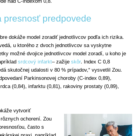
de nad C-indexom 0,8.
a presnosť predpovede
re dokáže model zoradiť jednotlivcov podľa ich rizika.
edá, u ktorého z dvoch jednotlivcov sa vyskytne
etky možné dvojice jednotlivcov model zoradí, u koho je
apríklad
srdcový infarkt
– zažije
skôr
. Index C 0,8
 skutočnej udalosti v 80 % prípadov,“ vysvetlil Zou.
edpovedaní Parkinsonovej choroby (C-index 0,89),
ca (0,84), infarktu (0,81), rakoviny prostaty (0,89),
káže vytvoriť
 rôznych ochorení. Zou
 presnosťou, často s
ekárskej praxi, napríklad