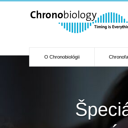
O Chronobiológii
Chronofa
Špeciá