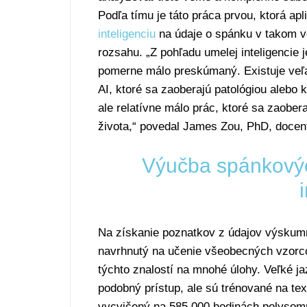
Podľa tímu je táto práca prvou, ktorá apl
inteligenciu
na údaje o spánku v takom 
rozsahu. „Z pohľadu umelej inteligencie 
pomerne málo preskúmaný. Existuje veľa
AI, ktoré sa zaoberajú patológiou alebo k
ale relatívne málo prác, ktoré sa zaobe
života,“ povedal James Zou, PhD, docent
Výučba spánkový
Na získanie poznatkov z údajov výskumní
navrhnutý na učenie všeobecných vzorco
týchto znalostí na mnohé úlohy. Veľké j
podobný prístup, ale sú trénované na tex
vycvičený na 585 000 hodinách polysomno