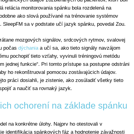
á relácia monitorovania spánku bola rozdelená na
podobne ako slová používané na trénovanie systémov
u. SleepFM sa v podstate učí jazyk spánku, povedal Zou.
 vrátane mozgových signálov, srdcových rytmov, svalovej
hu počas
dýchania
a učí sa, ako tieto signály navzájom
ému pochopiť tieto vzťahy, vyvinuli tréningovú metódu
 jednej funkcie“. Pri tomto prístupe sa postupne odstráni
 aby ho rekonštruoval pomocou zostávajúcich údajov.
to práci dosiahli, je zistenie, ako zosúladiť všetky tieto
spojiť a naučiť sa rovnaký jazyk.
ch ochorení na základe spánku
el na konkrétne úlohy. Najprv ho otestovali v
e identifikácia spánkových fáz a hodnotenie závažnosti