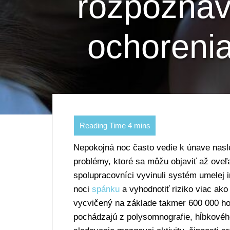
rozpoznáv
ochorenia
Nepokojná noc často vedie k únave nasl
problémy, ktoré sa môžu objaviť až oveľa
spolupracovníci vyvinuli systém umelej i
noci
spánku
a vyhodnotiť riziko viac ak
vycvičený na základe takmer 600 000 h
pochádzajú z polysomnografie, hĺbkovéh