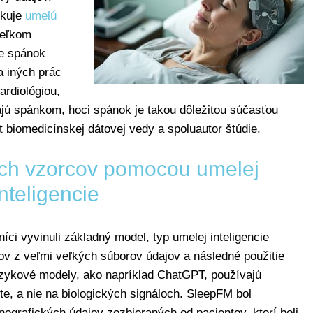
ikuje
umelú
veľkom
je spánok
 iných prác
ardiológiou,
rajú spánkom, hoci spánok je takou dôležitou súčasťou
 biomedicínskej dátovej vedy a spoluautor štúdie.
ch vzorcov pomocou umelej
inteligencie
ci vyvinuli základný model, typ umelej inteligencie
v z veľmi veľkých súborov údajov a následné použitie
azykové modely, ako napríklad ChatGPT, používajú
te, a nie na biologických signáloch. SleepFM bol
grafických údajov zozbieraných od pacientov, ktorí boli