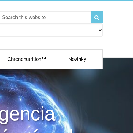
Chrononutrition™
Novinky
igencia