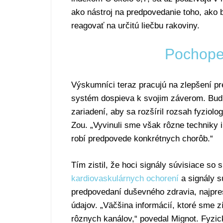
ako nástroj na predpovedanie toho, ako b
reagovať na určitú liečbu rakoviny.
Pochopen
Výskumníci teraz pracujú na zlepšení 
systém dospieva k svojim záverom. Budú
zariadení, aby sa rozšíril rozsah fyziol
Zou. „Vyvinuli sme však rôzne techniky i
robí predpovede konkrétnych chorôb.“
Tím zistil, že hoci signály súvisiace so
kardiovaskulárnych ochorení
a signály s
predpovedaní duševného zdravia, najpre
údajov. „Väčšina informácií, ktoré sme 
rôznych kanálov,“ povedal Mignot. Fyzic