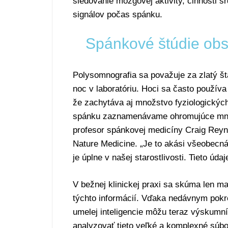
sledovanie mozgovej aktivity, činnosti s
signálov počas spánku.
Spánkové štúdie obs
Polysomnografia sa považuje za zlatý š
noc v laboratóriu. Hoci sa často použív
že zachytáva aj množstvo fyziologických 
spánku zaznamenávame ohromujúce množ
profesor spánkovej medicíny Craig Reyn
Nature Medicine. „Je to akási všeobecná
je úplne v našej starostlivosti. Tieto úda
V bežnej klinickej praxi sa skúma len m
týchto informácií. Vďaka nedávnym pokr
umelej inteligencie môžu teraz výskumní
analyzovať tieto veľké a komplexné súbo