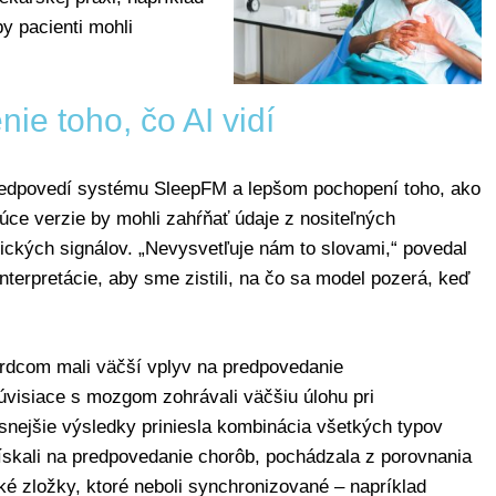
y pacienti mohli
ie toho, čo AI vidí
predpovedí systému SleepFM a lepšom pochopení toho, ako
ce verzie by mohli zahŕňať údaje z nositeľných
ogických signálov. „Nevysvetľuje nám to slovami,“ povedal
nterpretácie, aby sme zistili, na čo sa model pozerá, keď
 srdcom mali väčší vplyv na predpovedanie
úvisiace s mozgom zohrávali väčšiu úlohu pri
snejšie výsledky priniesla kombinácia všetkých typov
získali na predpovedanie chorôb, pochádzala z porovnania
ké zložky, ktoré neboli synchronizované – napríklad