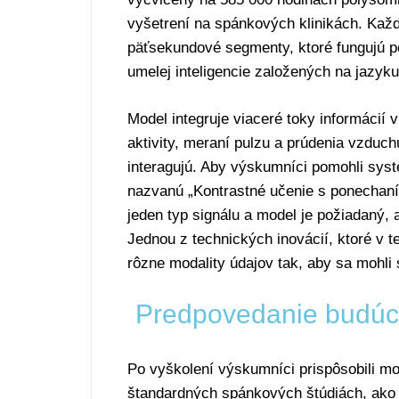
vyšetrení na spánkových klinikách. Každ
päťsekundové segmenty, ktoré fungujú 
umelej inteligencie založených na jazyk
Model integruje viaceré toky informácií
aktivity, meraní pulzu a prúdenia vzduc
interagujú. Aby výskumníci pomohli syst
nazvanú „Kontrastné učenie s ponechaním
jeden typ signálu a model je požiadaný,
Jednou z technických inovácií, ktoré v tej
rôzne modality údajov tak, aby sa mohli 
Predpovedanie budúci
Po vyškolení výskumníci prispôsobili mod
štandardných spánkových štúdiách, ako j