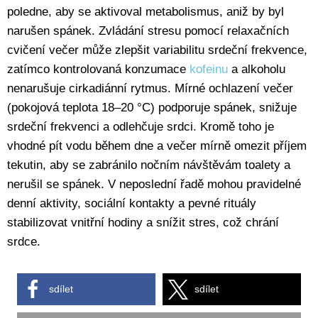
poledne, aby se aktivoval metabolismus, aniž by byl
narušen spánek. Zvládání stresu pomocí relaxačních
cvičení večer může zlepšit variabilitu srdeční frekvence,
zatímco kontrolovaná konzumace
kofeinu
a alkoholu
nenarušuje cirkadiánní rytmus. Mírné ochlazení večer
(pokojová teplota 18–20 °C) podporuje spánek, snižuje
srdeční frekvenci a odlehčuje srdci. Kromě toho je
vhodné pít vodu během dne a večer mírně omezit příjem
tekutin, aby se zabránilo nočním návštěvám toalety a
nerušil se spánek. V neposlední řadě mohou pravidelné
denní aktivity, sociální kontakty a pevné rituály
stabilizovat vnitřní hodiny a snížit stres, což chrání
srdce.
sdílet
sdílet