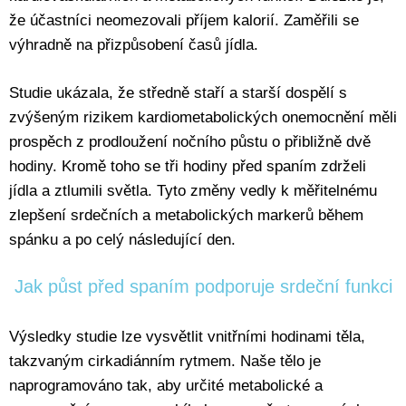
že účastníci neomezovali příjem kalorií. Zaměřili se
výhradně na přizpůsobení časů jídla.
Studie ukázala, že středně staří a starší dospělí s
zvýšeným rizikem kardiometabolických onemocnění měli
prospěch z prodloužení nočního půstu o přibližně dvě
hodiny. Kromě toho se tři hodiny před spaním zdrželi
jídla a ztlumili světla. Tyto změny vedly k měřitelnému
zlepšení srdečních a metabolických markerů během
spánku a po celý následující den.
Jak půst před spaním podporuje srdeční funkci
Výsledky studie lze vysvětlit vnitřními hodinami těla,
takzvaným cirkadiánním rytmem. Naše tělo je
naprogramováno tak, aby určité metabolické a