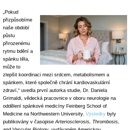
„Pokud
přizpůsobíme
naše období
půstu
přirozenému
rytmu bdění a
spánku těla,
může to
zlepšit koordinaci mezi srdcem, metabolismem a
spánkem, které společně chrání kardiovaskulární
zdraví,“ uvedla první autorka studie, Dr. Daniela
Grimaldi, vědecká pracovnice v oboru neurologie na
oddělení spánkové medicíny Feinberg School of
Medicine na Northwestern University.
Výsledky
byly
publikovány v časopise
Arteriosclerosis, Thrombosis,
and Vascular Biology
, vydávaném Americkou