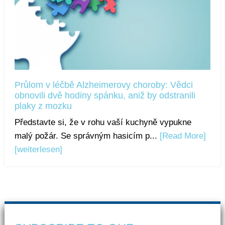
Průlom v léčbě Alzheimerovy choroby: Vědci
obnovili dvě hodiny spánku, aniž by odstranili
plaky z mozku
Představte si, že v rohu vaší kuchyně vypukne
malý požár. Se správným hasicím p...
[Read More]
[weiterlesen]