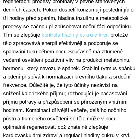
regenerační procesy probíhaly v pevně stanovených
denních časech. Pokud dospělí konzumují poslední jídlo
tři hodiny před spaním, hladina inzulínu a metabolické
procesy se začnou přizpůsobovat noční fázi odpočinku.
Tím se zlepšuje
kontrola hladiny cukru v krvi
, protože
tělo zpracovává energii efektivněji a podporuje se
spalování tuků během noci. Současně má ztlumené
večerní osvětlení pozitivní vliv na produkci melatoninu,
hormonu, který navozuje spánek. Stabilní rytmus spánku
a bdění přispívá k normalizaci krevního tlaku a srdeční
frekvence. Důležité je, že tyto účinky nezávisí na
snížení kalorického příjmu; rozhodující je načasování
příjmu potravy a přizpůsobení se přirozeným vnitřním
hodinám. Kombinací dřívější večeře, delšího nočního
půstu a tlumeného osvětlení se tělo může v noci
optimálně regenerovat, což znatelně zlepšuje
kardiovaskulární zdraví a regulaci hladiny cukru v krvi.