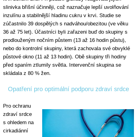
slinivka břišní účinněji, což naznačuje lepší uvolňování
inzulínu a stabilnější hladinu cukru v krvi. Studie se
zúčastnilo 39 dospělých s nadváhou/obezitou (ve věku
36 až 75 let). Účastníci byli zařazeni buď do skupiny s
prodlouženým nočním půstem (13 až 16 hodin půstu),
nebo do kontrolní skupiny, která zachovala své obvyklé
půstové okno (11 až 13 hodin). Obě skupiny tři hodiny
před spaním ztlumily světla. Intervenční skupina se
skládala z 80 % žen.
Opatření pro optimální podporu zdraví srdce
Pro ochranu
zdraví srdce
s ohledem na
cirkadiánní