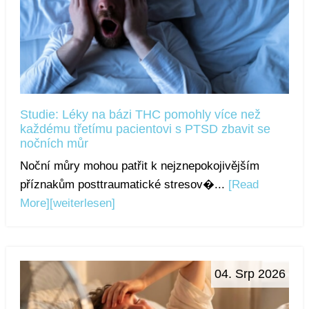
Studie: Léky na bázi THC pomohly více než
každému třetímu pacientovi s PTSD zbavit se
nočních můr
Noční můry mohou patřit k nejznepokojivějším
příznakům posttraumatické stresov�...
[Read
More]
[weiterlesen]
04. Srp 2026