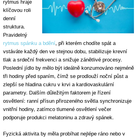
rytmus hraje
klíčovou roli
denní
struktura.
Pravidelný
rytmus spánku a bdění
, při kterém chodíte spát a
vstáváte každý den ve stejnou dobu, stabilizuje krevní
tlak a srdeční frekvenci a snižuje zánětlivé procesy.
Poslední jídlo by mělo být ideálně konzumováno nejméně
tři hodiny před spaním, čímž se prodlouží noční půst a
zlepší se hladina cukru v krvi a kardiovaskulární
parametry. Dalším důležitým faktorem je řízení
osvětlení: ranní přísun přirozeného světla synchronizuje
vnitřní hodiny, zatímco tlumené osvětlení večer
podporuje produkci melatoninu a zdravý spánek.
Fyzická aktivita by měla probíhat nejlépe ráno nebo v