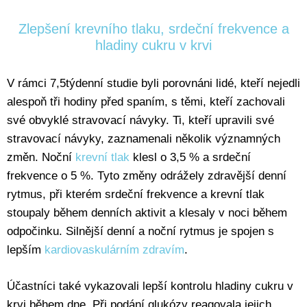
Zlepšení krevního tlaku, srdeční frekvence a
hladiny cukru v krvi
V rámci 7,5týdenní studie byli porovnáni lidé, kteří nejedli
alespoň tři hodiny před spaním, s těmi, kteří zachovali
své obvyklé stravovací návyky. Ti, kteří upravili své
stravovací návyky, zaznamenali několik významných
změn. Noční
krevní tlak
klesl o 3,5 % a srdeční
frekvence o 5 %. Tyto změny odrážely zdravější denní
rytmus, při kterém srdeční frekvence a krevní tlak
stoupaly během denních aktivit a klesaly v noci během
odpočinku. Silnější denní a noční rytmus je spojen s
lepším
kardiovaskulárním zdravím
.
Účastníci také vykazovali lepší kontrolu hladiny cukru v
krvi během dne. Při podání glukózy reagovala jejich