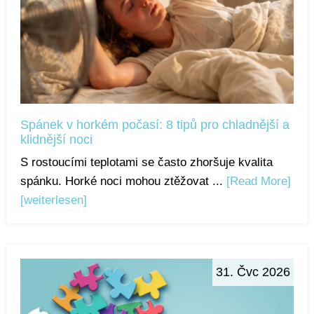
Spánek v horkém počasí: 8 tipů pro chladnější a
klidnější noci
S rostoucími teplotami se často zhoršuje kvalita
spánku. Horké noci mohou ztěžovat ...
[Read More]
[weiterlesen]
31. Čvc 2026