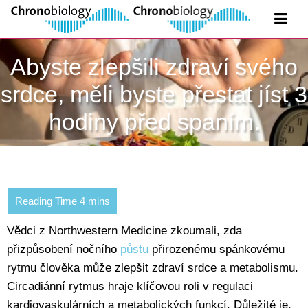
Abyste zlepšili zdraví svého
srdce, měli byste přestat jíst 3
hodiny před spaním.
Vědci z Northwestern Medicine zkoumali, zda
přizpůsobení nočního
půstu
přirozenému spánkovému
rytmu člověka může zlepšit zdraví srdce a metabolismu.
Circadiánní rytmus hraje klíčovou roli v regulaci
kardiovaskulárních a metabolických funkcí. Důležité je,