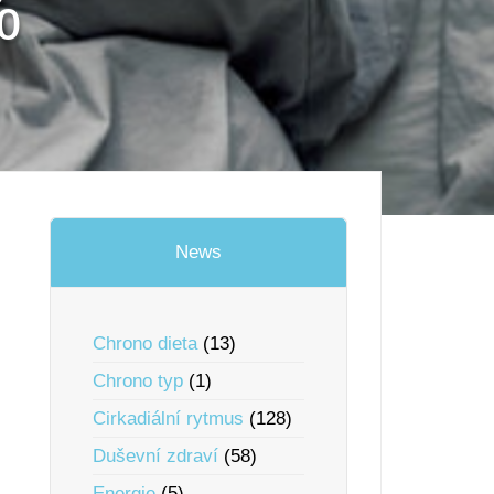
%
News
Chrono dieta
(13)
Chrono typ
(1)
Cirkadiální rytmus
(128)
Duševní zdraví
(58)
Energie
(5)