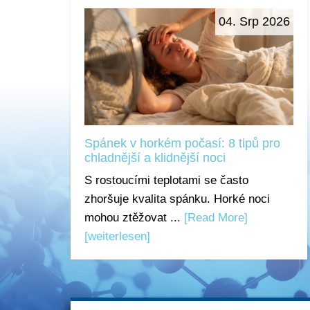
04. Srp 2026
Spánek v horkém počasí: 8 tipů pro
chladnější a klidnější noci
S rostoucími teplotami se často
zhoršuje kvalita spánku. Horké noci
mohou ztěžovat ...
[Read More]
[weiterlesen]