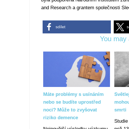
and Research a grantem společnosti Sle
sdílet
s
You may a
Máte problémy s usínáním
Světle
nebo se budíte uprostřed
mohou
noci? Může to zvyšovat
smrti
riziko demence
Studie
Nejnovější výsledky výzkumu
než 13