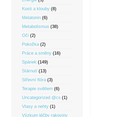
Kosti a klouby
(8)
Melatonin
(6)
Metabolismus
(38)
Oči
(2)
Pokožka
(2)
Práce a smĕny
(16)
Spánek
(149)
Stárnutí
(13)
Střevní flóra
(3)
Terapie svĕtlem
(6)
Uncategorized @cs
(1)
Vlasy a nehty
(1)
Výzkum léčby rakoviny