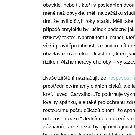
obvykle, nebo ti, kteří v posledních dvou 
méně než obvykle, měli na začátku studie
tím, že byli o čtyři roky starší. Měli tak
případě amyloidu byl účinek podobný ja
rizikový faktor. Naproti tomu jedinci, kte
větší pravděpodobnost, že budou mít mén
obzvláště zranitelné. Účastníci, kteří j
rizikem Alzheimerovy choroby – vykazov
„Naše zjištění naznačují, že
nespavost 
prostřednictvím amyloidních plaků, ale 
krví,“ uvedl Carvalho. „To podtrhuje výz
kvality spánku, ale také pro ochranu zdra
rostoucímu počtu důkazů o tom, že spán
odolnost mozku.“ Jedním z omezení stud
záznamů, které nezachycují nediagnostik
byla podpořena Národním institutem zdr