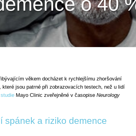
demence o 40 
přibývajícím věkem docházet k rychlejšímu zhoršování
teré jsou patrné při zobrazovacích testech, než u lidí
e
studie
Mayo Clinic zveřejněné v časopise
Neurology
sí spánek a riziko demence