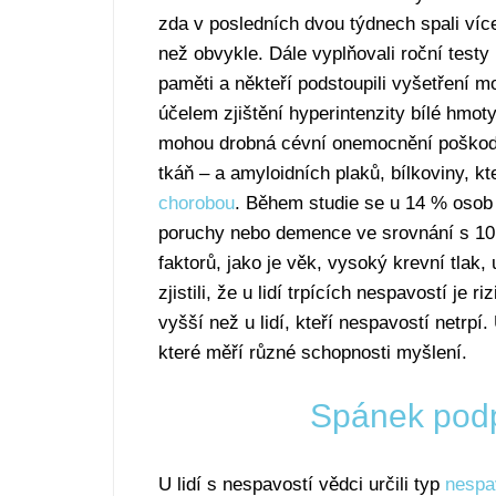
zda v posledních dvou týdnech spali ví
než obvykle. Dále vyplňovali roční testy
paměti a někteří podstoupili vyšetření 
účelem zjištění hyperintenzity bílé hmoty
mohou drobná cévní onemocnění poškod
tkáň – a amyloidních plaků, bílkoviny, k
chorobou
. Během studie se u 14 % osob 
poruchy nebo demence ve srovnání s 10 
faktorů, jako je věk, vysoký krevní tlak
zjistili, že u lidí trpících nespavostí j
vyšší než u lidí, kteří nespavostí netrpí
které měří různé schopnosti myšlení.
Spánek podp
U lidí s nespavostí vědci určili typ
nespa