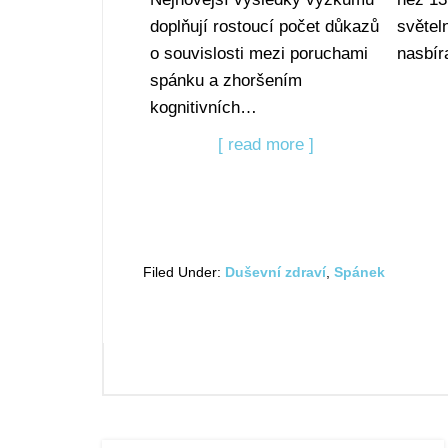
doplňují rostoucí počet důkazů
světel
o souvislosti mezi poruchami
nasbí
spánku a zhoršením
kognitivních…
[ read more ]
Filed Under:
Duševní zdraví
,
Spánek