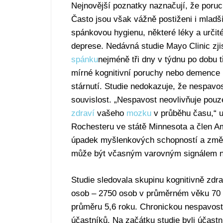
Nejnovější poznatky naznačují, že poruc
Často jsou však vážně postiženi i mladší 
spánkovou hygienu, některé léky a určit
deprese. Nedávná studie Mayo Clinic zjis
spánku
nejméně tři dny v týdnu po dobu t
mírné kognitivní poruchy nebo demence n
stárnutí. Studie nedokazuje, že nespavo
souvislost. „Nespavost neovlivňuje pouze 
zdraví
vašeho
mozku
v průběhu času,“ u
Rochesteru ve státě Minnesota a člen Am
úpadek myšlenkových schopností a změn
může být včasným varovným signálem ne
Studie sledovala skupinu kognitivně zdr
osob – 2750 osob v průměrném věku 70 l
průměru 5,6 roku. Chronickou nespavost
účastníků. Na začátku studie byli účastn