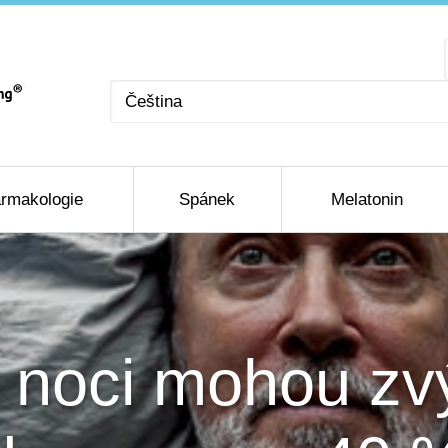
Zvolte
jazyk
rmakologie
Spánek
Melatonin
noci mohou zvýš