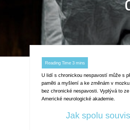
U lidí s chronickou nespavostí může s 
paměti a myšlení a ke změnám v mozku, k
bez chronické nespavosti. Vyplývá to z
Americké neurologické akademie.
Jak spolu souvi