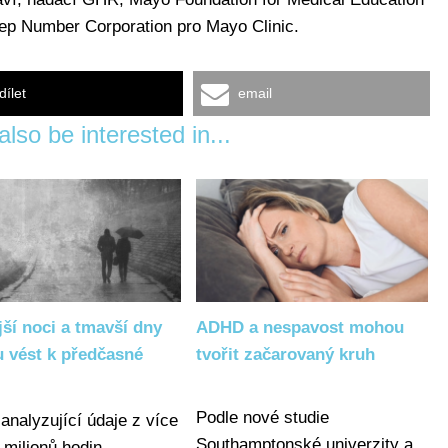
ep Number Corporation pro Mayo Clinic.
dílet
email
lso be interested in...
jší noci a tmavší dny
ADHD a nespavost mohou
 vést k předčasné
tvořit začarovaný kruh
Podle nové studie
 analyzující údaje z více
Southamptonské univerzity a
 milionů hodin