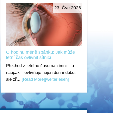
23. Čvc 2026
O hodinu méně spánku: Jak může
letní čas ovlivnit sítnici
Přechod z letního času na zimní – a
naopak – ovlivňuje nejen denní dobu,
ale zř...
[Read More]
[weiterlesen]