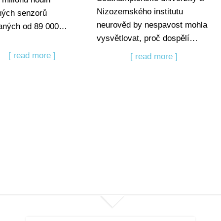
Nizozemského institutu
ných senzorů
neurověd by nespavost mohla
raných od 89 000…
vysvětlovat, proč dospělí…
[ read more ]
[ read more ]