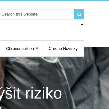
Chrononutrition™
Chrono Novinky
it riziko