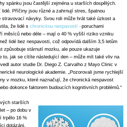
hy spánku jsou častější zejména u starších dospělých.
lidé. Příčiny jsou různé a zahrnují stres, špatnou
é stravovací návyky. Svou roli může hrát také úzkost a
tila, že lidé s
chronickou nespavostí –
poruchami
ří měsíců nebo déle – mají o 40 % vyšší riziko vzniku
ež lidé bez nespavosti, což odpovídá dalším 3,5 letům
st způsobuje stárnutí mozku, ale pouze ukazuje
to, jak se cítíte následující den – může mít také vliv na
vedl autor studie Dr. Diego Z. Carvalho z Mayo Clinic v
erické neurologické akademie. „Pozorovali jsme rychlejší
y v mozku, které naznačují, že chronická nespavost
bo dokonce faktorem budoucích kognitivních problémů.“
avých starších
et – po dobu v
í trpělo 16 %
íci dotázáni,