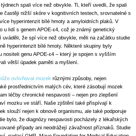
týdnech spali více než obvykle. Ti, kteří uvedli, že spali
 častěji nižší skóre v kognitivních testech, srovnatelné s
é více hyperintenzit bílé hmoty a amyloidních plaků. V
ko u lidí s genem APOE-ε4, což je známý genetický
ří uváděli, že spí více než obvykle, měli na začátku studie
ě hyperintenzit bílé hmoty. Některé skupiny byly
sou nositeli genu APOE-ε4 – který je spojen s vyšším
ali větší úpadek paměti a myšlení.
může ovlivňovat mozek
různými způsoby, nejen
také prostřednictvím malých cév, které zásobují mozek
nam léčby chronické nespavosti – nejen pro zlepšení
ví mozku ve stáří. Naše zjištění také přispívají k
ek slouží nejen k obnově organismu, ale také podporuje
ie bylo, že diagnózy nespavosti pocházely z lékařských
ované případy ani neodrážejí závažnost příznaků. Studie
aví, nadací GHR, Mayo Foundation for Medical Education