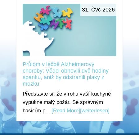
31. Čvc 2026
Průlom v léčbě Alzheimerovy
choroby: Vědci obnovili dvě hodiny
spánku, aniž by odstranili plaky z
mozku
Představte si, že v rohu vaší kuchyně
vypukne malý požár. Se správným
hasicím p...
[Read More]
[weiterlesen]