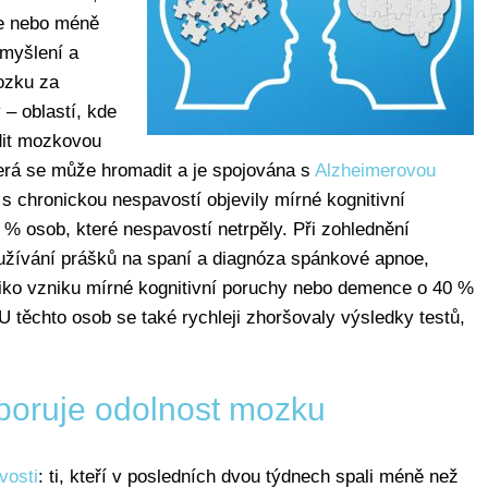
ce nebo méně
 myšlení a
mozku za
 – oblastí, kde
it mozkovou
terá se může hromadit a je spojována s
Alzheimerovou
s chronickou nespavostí objevily mírné kognitivní
% osob, které nespavostí netrpěly. Při zohlednění
, užívání prášků na spaní a diagnóza spánkové apnoe,
e riziko vzniku mírné kognitivní poruchy nebo demence o 40 %
. U těchto osob se také rychleji zhoršovaly výsledky testů,
oruje odolnost mozku
vosti
: ti, kteří v posledních dvou týdnech spali méně než