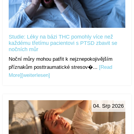
Studie: Léky na bázi THC pomohly více než
každému třetímu pacientovi s PTSD zbavit se
nočních můr
Noční můry mohou patřit k nejznepokojivějším
příznakům posttraumatické stresov�...
[Read
More]
[weiterlesen]
04. Srp 2026