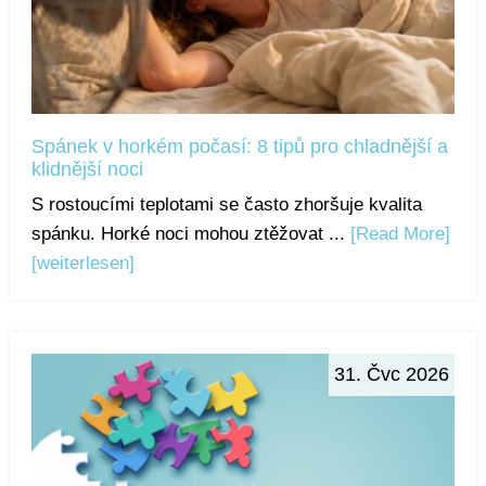
Spánek v horkém počasí: 8 tipů pro chladnější a
klidnější noci
S rostoucími teplotami se často zhoršuje kvalita
spánku. Horké noci mohou ztěžovat ...
[Read More]
[weiterlesen]
31. Čvc 2026