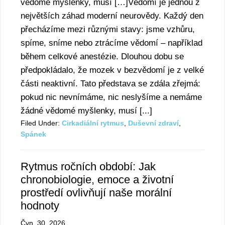
vědomé myšlenky, musí […]Vědomí je jednou z
největších záhad moderní neurovědy. Každý den
přecházíme mezi různými stavy: jsme vzhůru,
spíme, sníme nebo ztrácíme vědomí – například
během celkové anestézie. Dlouhou dobu se
předpokládalo, že mozek v bezvědomí je z velké
části neaktivní. Tato představa se zdála zřejmá:
pokud nic nevnímáme, nic neslyšíme a nemáme
žádné vědomé myšlenky, musí [...]
Filed Under:
Cirkadiální rytmus
,
Duševní zdraví
,
Spánek
Rytmus ročních období: Jak
chronobiologie, emoce a životní
prostředí ovlivňují naše morální
hodnoty
Čvn. 30, 2026