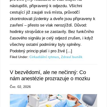
nástupišti, připravený k odjezdu. Všichni
cestující již zaujali svá místa, průvodčí
zkontrolovali jízdenky a dveře jsou připraveny k
zavření – přesto se vlak nerozjíždí. Důvod:
hodinky strojvůdce se zastavily. Bez funkčního
časového signálu je celý odjezd zrušen, i když
všechny ostatní podmínky byly splněny.
Podobný princip platí i pro živé [...]
Filed Under:
Cirkadiální rytmus
,
Zdraví bunĕk
V bezvědomí, ale ne nečinný: Co
nám anestézie prozrazuje o mozku
Čvc. 02, 2026