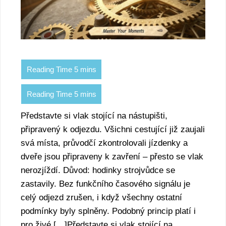
Představte si vlak stojící na nástupišti,
připravený k odjezdu. Všichni cestující již zaujali
svá místa, průvodčí zkontrolovali jízdenky a
dveře jsou připraveny k zavření – přesto se vlak
nerozjíždí. Důvod: hodinky strojvůdce se
zastavily. Bez funkčního časového signálu je
celý odjezd zrušen, i když všechny ostatní
podmínky byly splněny. Podobný princip platí i
pro živé […]Představte si vlak stojící na