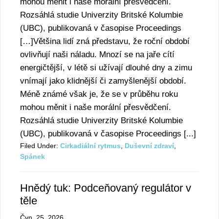
mohou měnit i naše morální přesvědčení.
Rozsáhlá studie Univerzity Britské Kolumbie
(UBC), publikovaná v časopise Proceedings
[…]Většina lidí zná představu, že roční období
ovlivňují naši náladu. Mnozí se na jaře cítí
energičtější, v létě si užívají dlouhé dny a zimu
vnímají jako klidnější či zamyšlenější období.
Méně známé však je, že se v průběhu roku
mohou měnit i naše morální přesvědčení.
Rozsáhlá studie Univerzity Britské Kolumbie
(UBC), publikovaná v časopise Proceedings [...]
Filed Under:
Cirkadiální rytmus
,
Duševní zdraví
,
Spánek
Hnědý tuk: Podceňovaný regulátor v
těle
Čvn. 25, 2026