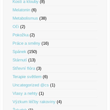
Kosti a klouby
(8)
Melatonin
(6)
Metabolismus
(38)
Oči
(2)
Pokožka
(2)
Práce a smĕny
(16)
Spánek
(150)
Stárnutí
(13)
Střevní flóra
(3)
Terapie svĕtlem
(6)
Uncategorized @cs
(1)
Vlasy a nehty
(1)
Výzkum léčby rakoviny
(4)