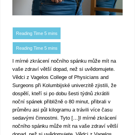
I mírné zkrácení nočního spánku může mít na
vaše zdraví větší dopad, než si uvědomujete.
Vědci z Vagelos College of Physicians and
Surgeons při Kolumbijské univerzitě zjistili, že
dospělí, kteří si po dobu šesti týdnů zkrátili
noční spánek přibližně o 80 minut, přibrali v
průměru asi půl kilogramu a trávili více času
sedavými činnostmi. Tyto […]I mírné zkrácení
nočního spánku může mít na vaše zdraví větší
dopad, než si uvědomujete. Vědci z Vagelos