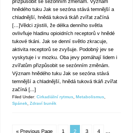
přizpůsobit se sezónním změnám. Význam
hnědého tuku Jak se sezóna stává temnější a
chladnější, hnědá tuková tkáň zvířat začíná
[…]Vědci zjistili, že délka denního světla
ovlivňuje hladinu opioidních receptorů v hnědé
tukové tkáni. Jak se denní světlo zkracuje,
aktivita receptorů se zvyšuje. Podobný jev se
vyskytuje i v mozku. Oba jevy pomáhají lidem i
zvířatům přizpůsobit se sezónním změnám.
Význam hnědého tuku Jak se sezóna stává
temnější a chladnější, hnědá tuková tkáň zvířat
začíná [...]
Filed Under:
Cirkadiální rytmus
,
Metabolismus
,
Spánek
,
Zdraví bunĕk
« Previous Page
1
2
3
4
…