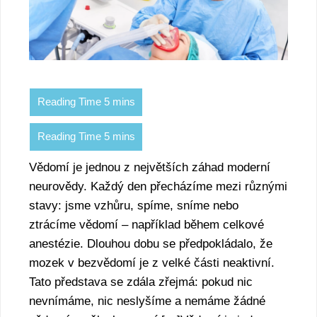
Vědomí je jednou z největších záhad moderní
neurovědy. Každý den přecházíme mezi různými
stavy: jsme vzhůru, spíme, sníme nebo
ztrácíme vědomí – například během celkové
anestézie. Dlouhou dobu se předpokládalo, že
mozek v bezvědomí je z velké části neaktivní.
Tato představa se zdála zřejmá: pokud nic
nevnímáme, nic neslyšíme a nemáme žádné