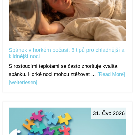
Spánek v horkém počasí: 8 tipů pro chladnější a
klidnější noci
S rostoucími teplotami se často zhoršuje kvalita
spánku. Horké noci mohou ztěžovat ...
[Read More]
[weiterlesen]
31. Čvc 2026