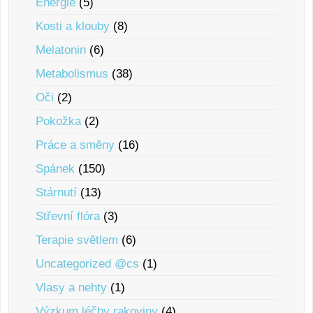
Energie
(5)
Kosti a klouby
(8)
Melatonin
(6)
Metabolismus
(38)
Oči
(2)
Pokožka
(2)
Práce a smĕny
(16)
Spánek
(150)
Stárnutí
(13)
Střevní flóra
(3)
Terapie svĕtlem
(6)
Uncategorized @cs
(1)
Vlasy a nehty
(1)
Výzkum léčby rakoviny
(4)