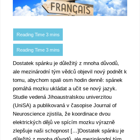
Dostatek spánku je důležitý z mnoha důvodů,
ale mezinárodní tým vědců objevil nový podnět k
tomu, abychom spali osm hodin denně: spánek
pomáhá mozku ukládat a učit se nový jazyk.
Studie vedená Jihoaustralskou univerzitou
(UniSA) a publikovaná v časopise Journal of
Neuroscience zjistila, že koordinace dvou
elektrických dějů ve spícím mozku výrazně
zlepšuje naši schopnost […]Dostatek spánku je
důležitý z mnoha důvodů, ale mezinárodní tým