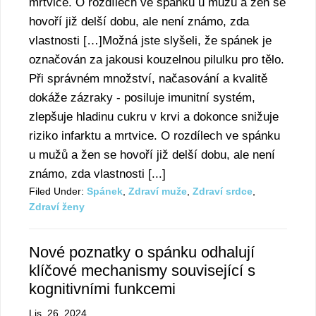
mrtvice. O rozdílech ve spánku u mužů a žen se
hovoří již delší dobu, ale není známo, zda
vlastnosti […]Možná jste slyšeli, že spánek je
označován za jakousi kouzelnou pilulku pro tělo.
Při správném množství, načasování a kvalitě
dokáže zázraky - posiluje imunitní systém,
zlepšuje hladinu cukru v krvi a dokonce snižuje
riziko infarktu a mrtvice. O rozdílech ve spánku
u mužů a žen se hovoří již delší dobu, ale není
známo, zda vlastnosti [...]
Filed Under:
Spánek
,
Zdraví muže
,
Zdraví srdce
,
Zdraví ženy
Nové poznatky o spánku odhalují
klíčové mechanismy související s
kognitivními funkcemi
Lis. 26, 2024