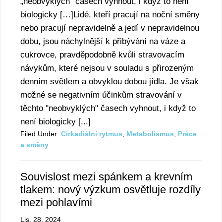
„neobvyklých“ časech vyhnout, i když to není
biologicky […]Lidé, kteří pracují na noční směny
nebo pracují nepravidelně a jedí v nepravidelnou
dobu, jsou náchylnější k přibývání na váze a
cukrovce, pravděpodobně kvůli stravovacím
návykům, které nejsou v souladu s přirozeným
denním světlem a obvyklou dobou jídla. Je však
možné se negativním účinkům stravování v
těchto "neobvyklých" časech vyhnout, i když to
není biologicky [...]
Filed Under:
Cirkadiální rytmus
,
Metabolismus
,
Práce
a smĕny
Souvislost mezi spánkem a krevním
tlakem: nový výzkum osvětluje rozdíly
mezi pohlavími
Lis. 28, 2024