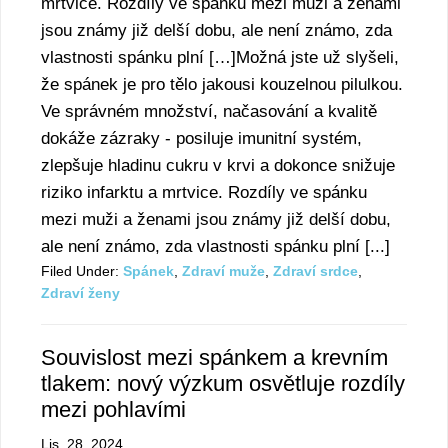
mrtvice. Rozdíly ve spánku mezi muži a ženami
jsou známy již delší dobu, ale není známo, zda
vlastnosti spánku plní […]Možná jste už slyšeli,
že spánek je pro tělo jakousi kouzelnou pilulkou.
Ve správném množství, načasování a kvalitě
dokáže zázraky - posiluje imunitní systém,
zlepšuje hladinu cukru v krvi a dokonce snižuje
riziko infarktu a mrtvice. Rozdíly ve spánku
mezi muži a ženami jsou známy již delší dobu,
ale není známo, zda vlastnosti spánku plní [...]
Filed Under:
Spánek
,
Zdraví muže
,
Zdraví srdce
,
Zdraví ženy
Souvislost mezi spánkem a krevním
tlakem: nový výzkum osvětluje rozdíly
mezi pohlavími
Lis. 28, 2024