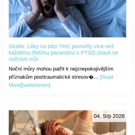
Studie: Léky na bázi THC pomohly více než
každému třetímu pacientovi s PTSD zbavit se
nočních můr
Noční můry mohou patřit k nejznepokojivějším
příznakům posttraumatické stresov�...
[Read
More]
[weiterlesen]
04. Srp 2026