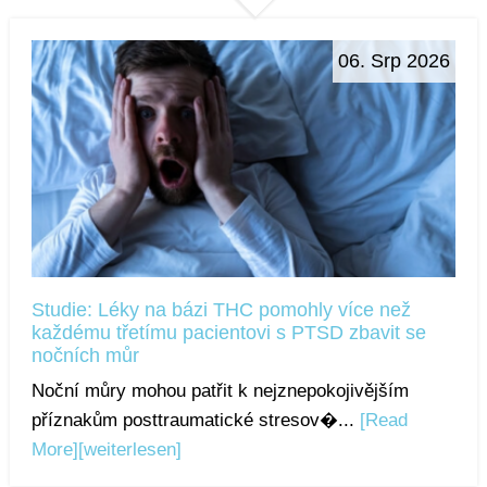
06. Srp 2026
Studie: Léky na bázi THC pomohly více než
každému třetímu pacientovi s PTSD zbavit se
nočních můr
Noční můry mohou patřit k nejznepokojivějším
příznakům posttraumatické stresov�...
[Read
More]
[weiterlesen]