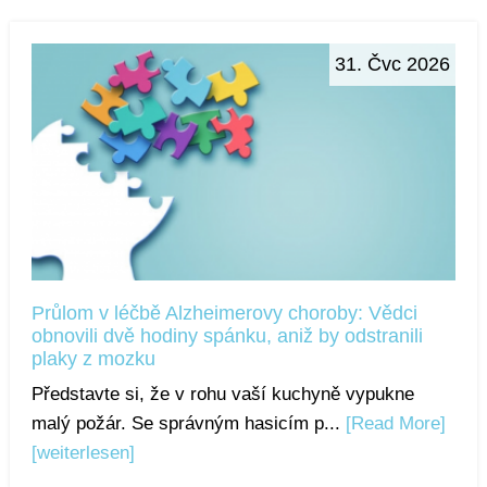
31. Čvc 2026
Průlom v léčbě Alzheimerovy choroby: Vědci
obnovili dvě hodiny spánku, aniž by odstranili
plaky z mozku
Představte si, že v rohu vaší kuchyně vypukne
malý požár. Se správným hasicím p...
[Read More]
[weiterlesen]