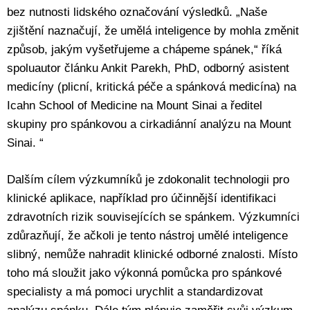
bez nutnosti lidského označování výsledků. „Naše
zjištění naznačují, že umělá inteligence by mohla změnit
způsob, jakým vyšetřujeme a chápeme spánek,“ říká
spoluautor článku Ankit Parekh, PhD, odborný asistent
medicíny (plicní, kritická péče a spánková medicína) na
Icahn School of Medicine na Mount Sinai a ředitel
skupiny pro spánkovou a cirkadiánní analýzu na Mount
Sinai. “
Dalším cílem výzkumníků je zdokonalit technologii pro
klinické aplikace, například pro účinnější identifikaci
zdravotních rizik souvisejících se spánkem. Výzkumníci
zdůrazňují, že ačkoli je tento nástroj umělé inteligence
slibný, nemůže nahradit klinické odborné znalosti. Místo
toho má sloužit jako výkonná pomůcka pro spánkové
specialisty a má pomoci urychlit a standardizovat