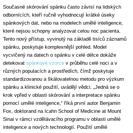
Současné skórování spánku často závisí na lidských
odbornících, kteří ručně vyhodnocují krátké úseky
spánkových dat, nebo na modelech umělé inteligence,
které nejsou schopny analyzovat celou noc pacienta.
Tento nový přístup, vyvinutý na základě tisíců záznamů
spánku, poskytuje komplexnější pohled. Model
vycvičený na datech o spánku v celé délce dokáže
detekovat
spánkové vzorce
v průběhu celé noci a v
různých populacích a prostředích, čímž poskytuje
standardizovanou a škálovatelnou metodu pro výzkum
spánku a klinické použití, uvádějí vědci. „Jedná se o
krok vpřed v oblasti skórování a interpretace spánku
pomocí umělé inteligence,“ říká první autor Benjamin
Fox, doktorand na Icahn School of Medicine at Mount
Sinai v rámci vzdělávacího programu v oblasti umělé
inteligence a nových technologií. Použití umělé