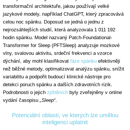
transformační architektuře, jakou používají velké
jazykové modely, například ChatGPT, který zpracovává
celou noc spánku. Doposud se jedná o jednu z
nejrozsáhlejších studií, která analyzovala 1 011 192
hodin spánku. Model nazvaný Patch-Foundational-
Transformer for Sleep (PFTSleep) analyzuje mozkové
vlny, svalovou aktivitu, srdeční frekvenci a vzorce
dýchání, aby mohl klasifikovat
fáze spánku
efektivněji
než běžné metody, optimalizovat analýzu spánku, snížit
variabilitu a podpořit budoucí klinické nástroje pro
detekci poruch spánku a dalších zdravotních rizik.
Podrobnosti o jejich
zjištěních
byly zveřejněny v online
vydání časopisu
„Sleep“
.
Potenciální oblasti, ve kterých lze umělou
inteligenci uplatnit