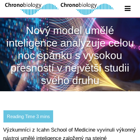
Nový model umělé
inteligence analyzuje celou
noc spánku s vysokou
přesností v největší studii
svého druhu
Výzkumníci z Icahn School of Medicine vyvinuli výkonný
nástroj umělé inteligence založený na stejné