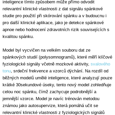
inteligence tímto způsobem může přímo odvodit
relevantní klinické vlastnosti z dat signálu spánkové
studie pro použití při skórování spánku a v budoucnu i
pro další klinické aplikace, jako je detekce spánkové
apnoe nebo hodnocení zdravotních rizik souvisejících s
kvalitou spánku.
Model byl vycvičen na velkém souboru dat ze
spánkových studií (polysomnogramů), které měří klíčové
fyziologické signály včetně mozkové aktivity,
svalového
tonu
, srdeční frekvence a vzorců dýchání. Na rozdíl od
běžných modelů umělé inteligence, které analyzují pouze
krátké 30sekundové úseky, tento nový model zohledňuje
celou noc spánku, čímž zachycuje podrobnější a
jemnější vzorce. Model je navíc trénován metodou
známou jako autosupervize, která pomáhá učit se
relevantní klinické vlastnosti z fyziologických signálů