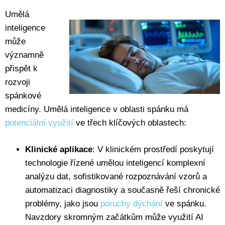
Umělá
inteligence
může
významně
přispět k
rozvoji
spánkové
medicíny. Umělá inteligence v oblasti spánku má
potenciální využití
ve třech klíčových oblastech:
Klinické aplikace
: V klinickém prostředí poskytují
technologie řízené umělou inteligencí komplexní
analýzu dat, sofistikované rozpoznávání vzorů a
automatizaci diagnostiky a současně řeší chronické
problémy, jako jsou
poruchy dýchání
ve spánku.
Navzdory skromným začátkům může využití AI