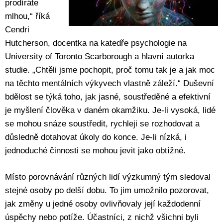
prodíráte
mlhou,“ říká
Cendri
Hutcherson, docentka na katedře psychologie na
University of Toronto Scarborough a hlavní autorka
studie. „Chtěli jsme pochopit, proč tomu tak je a jak moc
na těchto mentálních výkyvech vlastně záleží.“ Duševní
bdělost se týká toho, jak jasné, soustředěné a efektivní
je myšlení člověka v daném okamžiku. Je-li vysoká, lidé
se mohou snáze soustředit, rychleji se rozhodovat a
důsledně dotahovat úkoly do konce. Je-li nízká, i
jednoduché činnosti se mohou jevit jako obtížné.
Místo porovnávání různých lidí výzkumný tým sledoval
stejné osoby po delší dobu. To jim umožnilo pozorovat,
jak změny u jedné osoby ovlivňovaly její každodenní
úspěchy nebo potíže. Účastníci, z nichž všichni byli