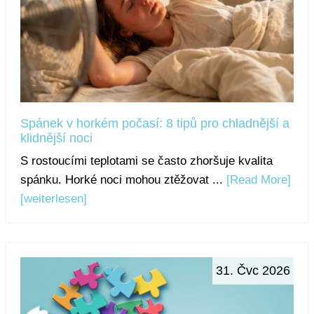
Spánek v horkém počasí: 8 tipů pro chladnější a
klidnější noci
S rostoucími teplotami se často zhoršuje kvalita
spánku. Horké noci mohou ztěžovat ...
[Read More]
[weiterlesen]
31. Čvc 2026