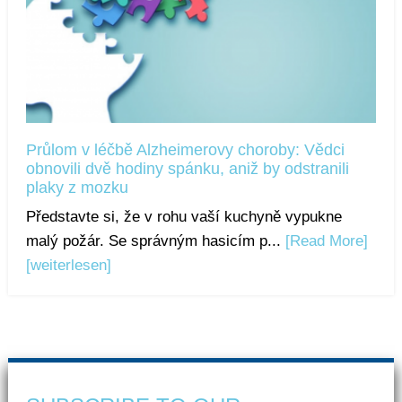
Průlom v léčbě Alzheimerovy choroby: Vědci
obnovili dvě hodiny spánku, aniž by odstranili
plaky z mozku
Představte si, že v rohu vaší kuchyně vypukne
malý požár. Se správným hasicím p...
[Read More]
[weiterlesen]