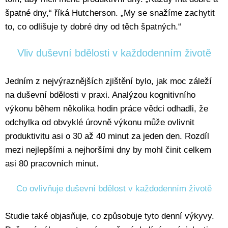
špatné dny,“ říká Hutcherson. „My se snažíme zachytit
to, co odlišuje ty dobré dny od těch špatných.“
Vliv duševní bdělosti v každodenním životě
Jedním z nejvýraznějších zjištění bylo, jak moc záleží
na duševní bdělosti v praxi. Analýzou kognitivního
výkonu během několika hodin práce vědci odhadli, že
odchylka od obvyklé úrovně výkonu může ovlivnit
produktivitu asi o 30 až 40 minut za jeden den. Rozdíl
mezi nejlepšími a nejhoršími dny by mohl činit celkem
asi 80 pracovních minut.
Co ovlivňuje duševní bdělost v každodenním životě
Studie také objasňuje, co způsobuje tyto denní výkyvy.