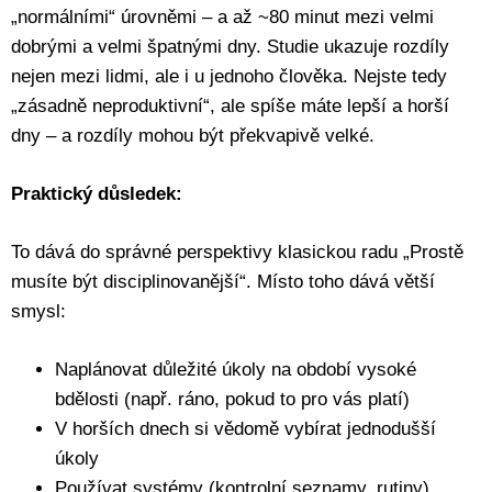
„normálními“ úrovněmi – a až ~80 minut mezi velmi
dobrými a velmi špatnými dny. Studie ukazuje rozdíly
nejen mezi lidmi, ale i u jednoho člověka. Nejste tedy
„zásadně neproduktivní“, ale spíše máte lepší a horší
dny – a rozdíly mohou být překvapivě velké.
Praktický důsledek:
To dává do správné perspektivy klasickou radu „Prostě
musíte být disciplinovanější“. Místo toho dává větší
smysl:
Naplánovat důležité úkoly na období vysoké
bdělosti (např. ráno, pokud to pro vás platí)
V horších dnech si vědomě vybírat jednodušší
úkoly
Používat systémy (kontrolní seznamy, rutiny),