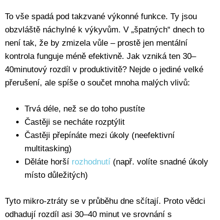
To vše spadá pod takzvané výkonné funkce. Ty jsou
obzvláště náchylné k výkyvům. V „špatných“ dnech to
není tak, že by zmizela vůle – prostě jen mentální
kontrola funguje méně efektivně. Jak vzniká ten 30–
40minutový rozdíl v produktivitě? Nejde o jediné velké
přerušení, ale spíše o součet mnoha malých vlivů:
Trvá déle, než se do toho pustíte
Častěji se necháte rozptýlit
Častěji přepínáte mezi úkoly (neefektivní
multitasking)
Děláte horší
rozhodnutí
(např. volíte snadné úkoly
místo důležitých)
Tyto mikro-ztráty se v průběhu dne sčítají. Proto vědci
odhadují rozdíl asi 30–40 minut ve srovnání s