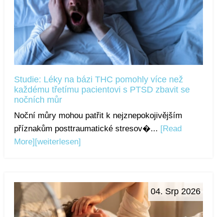
Studie: Léky na bázi THC pomohly více než
každému třetímu pacientovi s PTSD zbavit se
nočních můr
Noční můry mohou patřit k nejznepokojivějším
příznakům posttraumatické stresov�...
[Read
More]
[weiterlesen]
04. Srp 2026