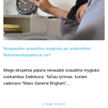
Nuspaudus snaudimo mygtuką po prabudimo:
Rekomenduojama ar ne?
Miego ekspertai pataria nenaudoti snaudimo mygtuko
suskambus žadintuvui. Tačiau tyrimas, kuriam
vadovavo "Mass General Brigham"…
[ read more ]