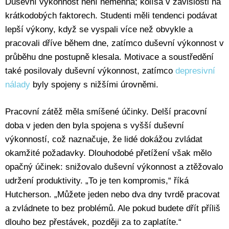
Duševní výkonnost není neměnná; kolísá v závislosti na
krátkodobých faktorech. Studenti měli tendenci podávat
lepší výkony, když se vyspali více než obvykle a
pracovali dříve během dne, zatímco duševní výkonnost v
průběhu dne postupně klesala. Motivace a soustředění
také posilovaly duševní výkonnost, zatímco
depresivní
nálady
byly spojeny s nižšími úrovněmi.
Pracovní zátěž měla smíšené účinky. Delší pracovní
doba v jeden den byla spojena s vyšší duševní
výkonností, což naznačuje, že lidé dokážou zvládat
okamžité požadavky. Dlouhodobé přetížení však mělo
opačný účinek: snižovalo duševní výkonnost a ztěžovalo
udržení produktivity. „To je ten kompromis,“ říká
Hutcherson. „Můžete jeden nebo dva dny tvrdě pracovat
a zvládnete to bez problémů. Ale pokud budete dřít příliš
dlouho bez přestávek, později za to zaplatíte.“