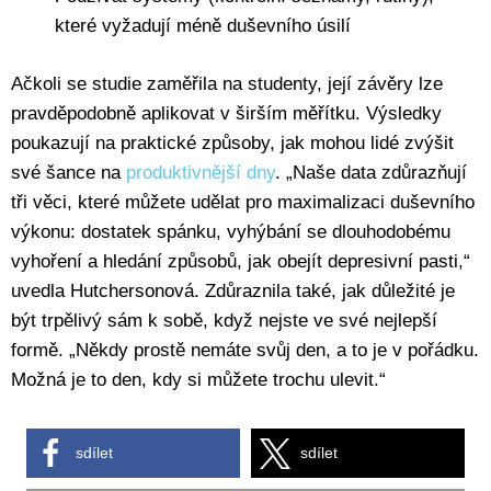
které vyžadují méně duševního úsilí
Ačkoli se studie zaměřila na studenty, její závěry lze
pravděpodobně aplikovat v širším měřítku. Výsledky
poukazují na praktické způsoby, jak mohou lidé zvýšit
své šance na
produktivnější dny
. „Naše data zdůrazňují
tři věci, které můžete udělat pro maximalizaci duševního
výkonu: dostatek spánku, vyhýbání se dlouhodobému
vyhoření a hledání způsobů, jak obejít depresivní pasti,“
uvedla Hutchersonová. Zdůraznila také, jak důležité je
být trpělivý sám k sobě, když nejste ve své nejlepší
formě. „Někdy prostě nemáte svůj den, a to je v pořádku.
Možná je to den, kdy si můžete trochu ulevit.“
sdílet
sdílet