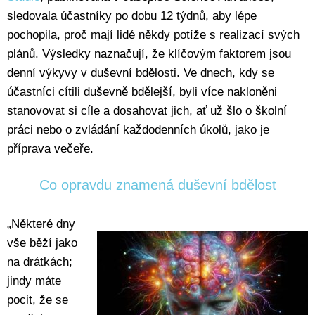
sledovala účastníky po dobu 12 týdnů, aby lépe
pochopila, proč mají lidé někdy potíže s realizací svých
plánů. Výsledky naznačují, že klíčovým faktorem jsou
denní výkyvy v duševní bdělosti. Ve dnech, kdy se
účastníci cítili duševně bdělejší, byli více nakloněni
stanovovat si cíle a dosahovat jich, ať už šlo o školní
práci nebo o zvládání každodenních úkolů, jako je
příprava večeře.
Co opravdu znamená duševní bdělost
„Některé dny
vše běží jako
na drátkách;
jindy máte
pocit, že se