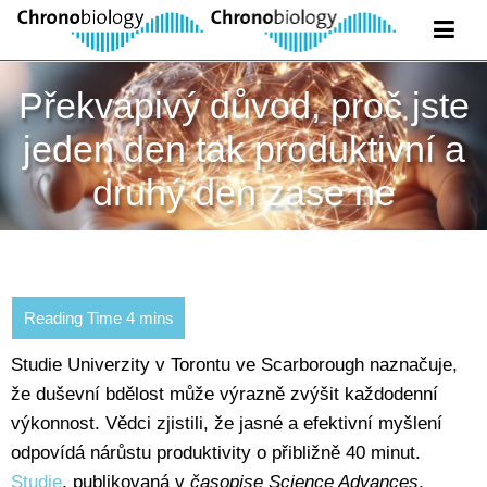
Překvapivý důvod, proč jste
jeden den tak produktivní a
druhý den zase ne
Studie Univerzity v Torontu ve Scarborough naznačuje,
že duševní bdělost může výrazně zvýšit každodenní
výkonnost. Vědci zjistili, že jasné a efektivní myšlení
odpovídá nárůstu produktivity o přibližně 40 minut.
Studie
, publikovaná v
časopise Science Advances
,