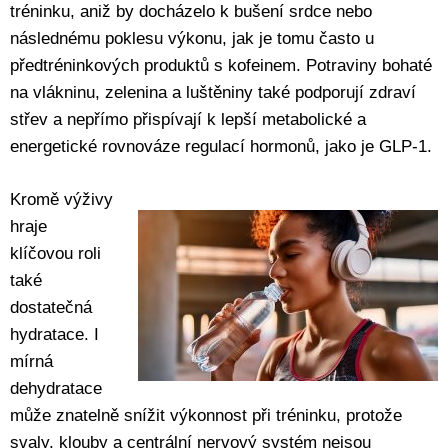
tréninku, aniž by docházelo k bušení srdce nebo
následnému poklesu výkonu, jak je tomu často u
předtréninkových produktů s kofeinem. Potraviny bohaté
na vlákninu, zelenina a luštěniny také podporují zdraví
střev a nepřímo přispívají k lepší metabolické a
energetické rovnováze regulací hormonů, jako je GLP-1.
Kromě výživy
hraje
klíčovou roli
také
dostatečná
hydratace. I
mírná
dehydratace
může znatelně snížit výkonnost při tréninku, protože
svaly, klouby a centrální nervový systém nejsou