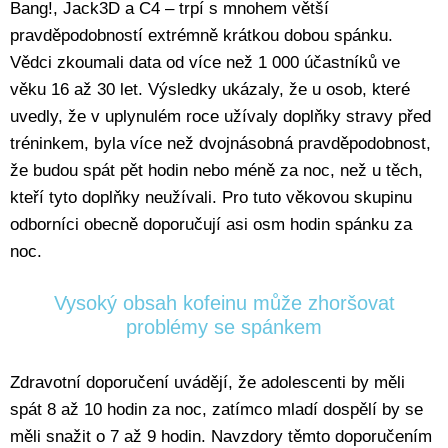
Bang!, Jack3D a C4 – trpí s mnohem větší
pravděpodobností extrémně krátkou dobou spánku.
Vědci zkoumali data od více než 1 000 účastníků ve
věku 16 až 30 let. Výsledky ukázaly, že u osob, které
uvedly, že v uplynulém roce užívaly doplňky stravy před
tréninkem, byla více než dvojnásobná pravděpodobnost,
že budou spát pět hodin nebo méně za noc, než u těch,
kteří tyto doplňky neužívali. Pro tuto věkovou skupinu
odborníci obecně doporučují asi osm hodin spánku za
noc.
Vysoký obsah kofeinu může zhoršovat
problémy se spánkem
Zdravotní doporučení uvádějí, že adolescenti by měli
spát 8 až 10 hodin za noc, zatímco mladí dospělí by se
měli snažit o 7 až 9 hodin. Navzdory těmto doporučením