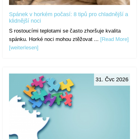
Spánek v horkém počasí: 8 tipů pro chladnější a
klidnější noci
S rostoucími teplotami se často zhoršuje kvalita
spánku. Horké noci mohou ztěžovat ...
[Read More]
[weiterlesen]
31. Čvc 2026