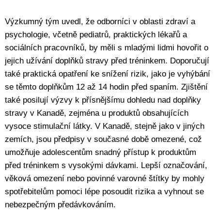
Výzkumný tým uvedl, že odborníci v oblasti zdraví a
psychologie, včetně pediatrů, praktických lékařů a
sociálních pracovníků, by měli s mladými lidmi hovořit o
jejich užívání doplňků stravy před tréninkem. Doporučují
také praktická opatření ke snížení rizik, jako je vyhýbání
se těmto doplňkům 12 až 14 hodin před spaním. Zjištění
také posilují výzvy k přísnějšímu dohledu nad doplňky
stravy v Kanadě, zejména u produktů obsahujících
vysoce stimulační látky. V Kanadě, stejně jako v jiných
zemích, jsou předpisy v současné době omezené, což
umožňuje adolescentům snadný přístup k produktům
před tréninkem s vysokými dávkami. Lepší označování,
věková omezení nebo povinné varovné štítky by mohly
spotřebitelům pomoci lépe posoudit rizika a vyhnout se
nebezpečným předávkováním.