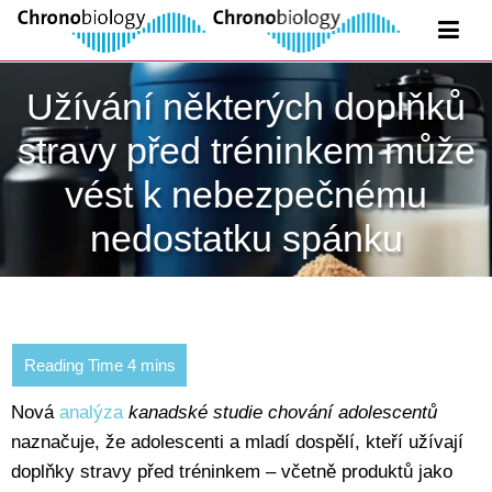
Užívání některých doplňků
stravy před tréninkem může
vést k nebezpečnému
nedostatku spánku
Nová
analýza
kanadské studie chování adolescentů
naznačuje, že adolescenti a mladí dospělí, kteří užívají
doplňky stravy před tréninkem – včetně produktů jako