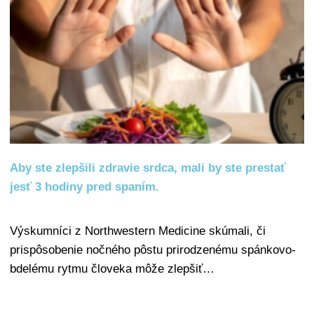
Aby ste zlepšili zdravie srdca, mali by ste prestať
jesť 3 hodiny pred spaním.
Výskumníci z Northwestern Medicine skúmali, či
prispôsobenie nočného pôstu prirodzenému spánkovo-
bdelému rytmu človeka môže zlepšiť…