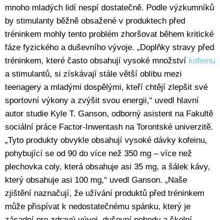
mnoho mladých lidí nespí dostatečně. Podle výzkumníků
by stimulanty běžně obsažené v produktech před
tréninkem mohly tento problém zhoršovat během kritické
fáze fyzického a duševního vývoje. „Doplňky stravy před
tréninkem, které často obsahují vysoké množství
kofeinu
a stimulantů, si získávají stále větší oblibu mezi
teenagery a mladými dospělými, kteří chtějí zlepšit své
sportovní výkony a zvýšit svou energii,“ uvedl hlavní
autor studie Kyle T. Ganson, odborný asistent na Fakultě
sociální práce Factor-Inwentash na Torontské univerzitě.
„Tyto produkty obvykle obsahují vysoké dávky kofeinu,
pohybující se od 90 do více než 350 mg – více než
plechovka coly, která obsahuje asi 35 mg, a šálek kávy,
který obsahuje asi 100 mg,“ uvedl Ganson. „Naše
zjištění naznačují, že užívání produktů před tréninkem
může přispívat k nedostatečnému spánku, který je
zásadní pro zdravý vývoj, duševní pohodu a školní