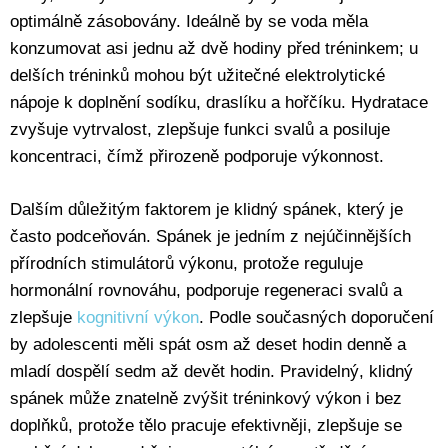
optimálně zásobovány. Ideálně by se voda měla
konzumovat asi jednu až dvě hodiny před tréninkem; u
delších tréninků mohou být užitečné elektrolytické
nápoje k doplnění sodíku, draslíku a hořčíku. Hydratace
zvyšuje vytrvalost, zlepšuje funkci svalů a posiluje
koncentraci, čímž přirozeně podporuje výkonnost.
Dalším důležitým faktorem je klidný spánek, který je
často podceňován. Spánek je jedním z nejúčinnějších
přírodních stimulátorů výkonu, protože reguluje
hormonální rovnováhu, podporuje regeneraci svalů a
zlepšuje
kognitivní výkon
. Podle současných doporučení
by adolescenti měli spát osm až deset hodin denně a
mladí dospělí sedm až devět hodin. Pravidelný, klidný
spánek může znatelně zvýšit tréninkový výkon i bez
doplňků, protože tělo pracuje efektivněji, zlepšuje se