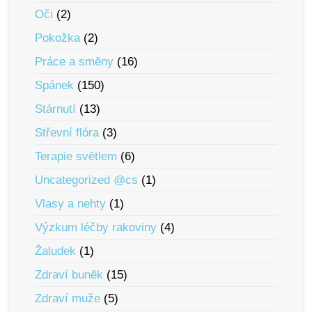
Oči
(2)
Pokožka
(2)
Práce a smĕny
(16)
Spánek
(150)
Stárnutí
(13)
Střevní flóra
(3)
Terapie svĕtlem
(6)
Uncategorized @cs
(1)
Vlasy a nehty
(1)
Výzkum léčby rakoviny
(4)
Žaludek
(1)
Zdraví bunĕk
(15)
Zdraví muže
(5)