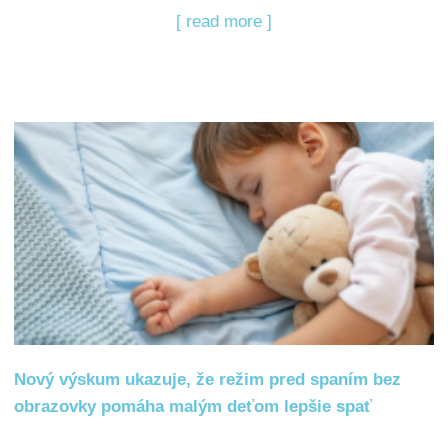
[ read more ]
Nový výskum ukazuje, že režim pred spaním bez
obrazovky pomáha malým deťom lepšie spať