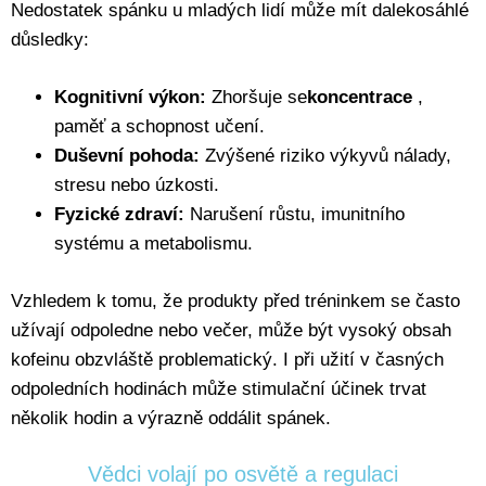
Nedostatek spánku u mladých lidí může mít dalekosáhlé
důsledky:
Kognitivní výkon:
Zhoršuje se
koncentrace
,
paměť a schopnost učení.
Duševní pohoda:
Zvýšené riziko výkyvů nálady,
stresu nebo úzkosti.
Fyzické zdraví:
Narušení růstu, imunitního
systému a metabolismu.
Vzhledem k tomu, že produkty před tréninkem se často
užívají odpoledne nebo večer, může být vysoký obsah
kofeinu obzvláště problematický. I při užití v časných
odpoledních hodinách může stimulační účinek trvat
několik hodin a výrazně oddálit spánek.
Vědci volají po osvětě a regulaci