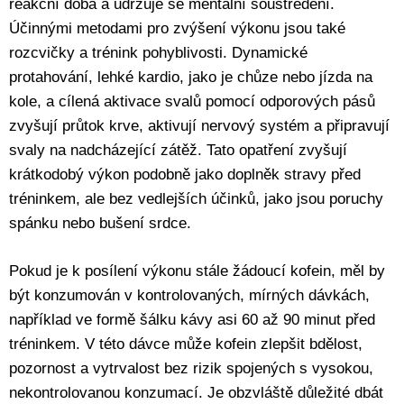
reakční doba a udržuje se mentální soustředění.
Účinnými metodami pro zvýšení výkonu jsou také
rozcvičky a trénink pohyblivosti. Dynamické
protahování, lehké kardio, jako je chůze nebo jízda na
kole, a cílená aktivace svalů pomocí odporových pásů
zvyšují průtok krve, aktivují nervový systém a připravují
svaly na nadcházející zátěž. Tato opatření zvyšují
krátkodobý výkon podobně jako doplněk stravy před
tréninkem, ale bez vedlejších účinků, jako jsou poruchy
spánku nebo bušení srdce.
Pokud je k posílení výkonu stále žádoucí kofein, měl by
být konzumován v kontrolovaných, mírných dávkách,
například ve formě šálku kávy asi 60 až 90 minut před
tréninkem. V této dávce může kofein zlepšit bdělost,
pozornost a vytrvalost bez rizik spojených s vysokou,
nekontrolovanou konzumací. Je obzvláště důležité dbát