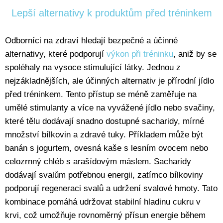
Lepší alternativy k produktům před tréninkem
Odborníci na zdraví hledají bezpečné a účinné
alternativy, které podporují
výkon při tréninku
, aniž by se
spoléhaly na vysoce stimulující látky. Jednou z
nejzákladnějších, ale účinných alternativ je přírodní jídlo
před tréninkem. Tento přístup se méně zaměřuje na
umělé stimulanty a více na vyvážené jídlo nebo svačiny,
které tělu dodávají snadno dostupné sacharidy, mírné
množství bílkovin a zdravé tuky. Příkladem může být
banán s jogurtem, ovesná kaše s lesním ovocem nebo
celozrnný chléb s arašídovým máslem. Sacharidy
dodávají svalům potřebnou energii, zatímco bílkoviny
podporují regeneraci svalů a udržení svalové hmoty. Tato
kombinace pomáhá udržovat stabilní hladinu cukru v
krvi, což umožňuje rovnoměrný přísun energie během