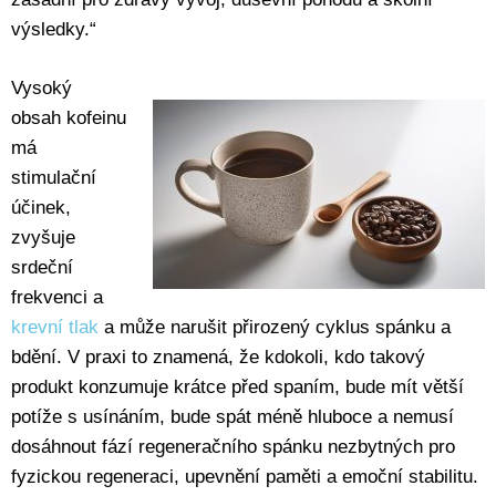
výsledky.“
Vysoký
obsah kofeinu
má
stimulační
účinek,
zvyšuje
srdeční
frekvenci a
krevní tlak
a může narušit přirozený cyklus spánku a
bdění. V praxi to znamená, že kdokoli, kdo takový
produkt konzumuje krátce před spaním, bude mít větší
potíže s usínáním, bude spát méně hluboce a nemusí
dosáhnout fází regeneračního spánku nezbytných pro
fyzickou regeneraci, upevnění paměti a emoční stabilitu.