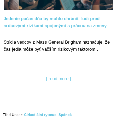
Jedenie počas dňa by mohlo chrániť ľudí pred
srdcovými rizikami spojenými s prácou na zmeny
Štúdia vedcov z Mass General Brigham naznačuje, že
čas jedla môže byť väčším rizikovým faktorom…
[ read more ]
Filed Under:
Cirkadiální rytmus
,
Spánek