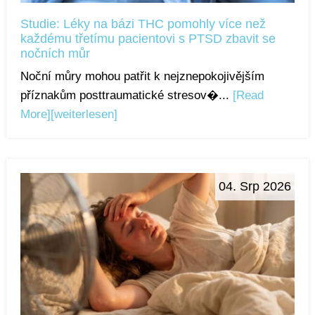
Studie: Léky na bázi THC pomohly více než
každému třetímu pacientovi s PTSD zbavit se
nočních můr
Noční můry mohou patřit k nejznepokojivějším
příznakům posttraumatické stresov�...
[Read
More]
[weiterlesen]
04. Srp 2026