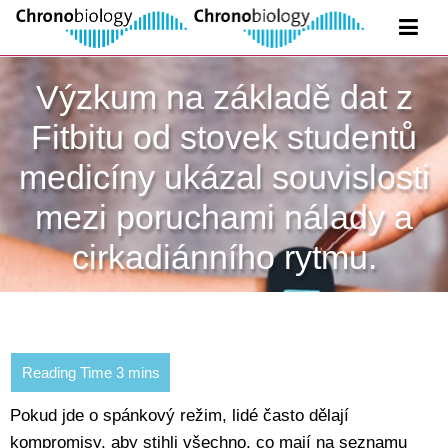
Výzkum na základě dat z
Fitbitu od stovek studentů
medicíny ukázal souvislosti
mezi poruchami nálady a
cirkadiánního rytmu.
Pokud jde o spánkový režim, lidé často dělají
kompromisy, aby stihli všechno, co mají na seznamu