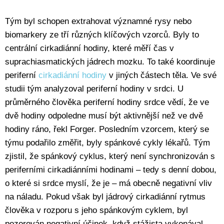
Tým byl schopen extrahovat významné rysy nebo
biomarkery ze tří různých klíčových vzorců. Byly to
centrální cirkadiánní hodiny, které měří čas v
suprachiasmatických jádrech mozku. To také koordinuje
periferní
cirkadiánní hodiny
v jiných částech těla. Ve své
studii tým analyzoval periferní hodiny v srdci. U
průměrného člověka periferní hodiny srdce vědí, že ve
dvě hodiny odpoledne musí být aktivnější než ve dvě
hodiny ráno, řekl Forger. Posledním vzorcem, který se
týmu podařilo změřit, byly spánkové cykly lékařů. Tým
zjistil, že spánkový cyklus, který není synchronizován s
periferními cirkadiánními hodinami – tedy s denní dobou,
o které si srdce myslí, že je – má obecně negativní vliv
na náladu. Pokud však byl jádrový cirkadiánní rytmus
člověka v rozporu s jeho spánkovým cyklem, byl
pozorován negativní účinek, když stážista vykonával