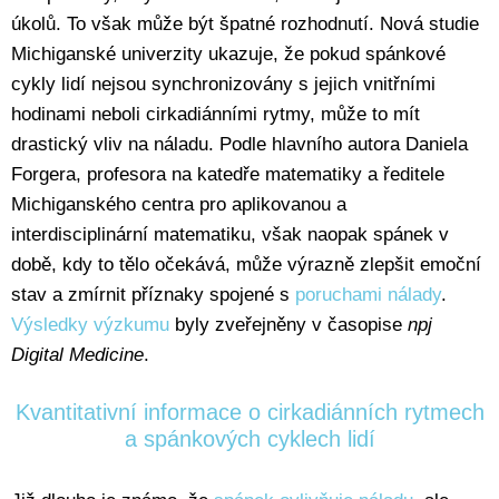
úkolů. To však může být špatné rozhodnutí. Nová studie
Michiganské univerzity ukazuje, že pokud spánkové
cykly lidí nejsou synchronizovány s jejich vnitřními
hodinami neboli cirkadiánními rytmy, může to mít
drastický vliv na náladu. Podle hlavního autora Daniela
Forgera, profesora na katedře matematiky a ředitele
Michiganského centra pro aplikovanou a
interdisciplinární matematiku, však naopak spánek v
době, kdy to tělo očekává, může výrazně zlepšit emoční
stav a zmírnit příznaky spojené s
poruchami nálady
.
Výsledky výzkumu
byly zveřejněny v časopise
npj
Digital Medicine
.
Kvantitativní informace o cirkadiánních rytmech
a spánkových cyklech lidí