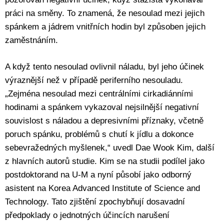
práci na směny. To znamená, že nesoulad mezi jejich
spánkem a jádrem vnitřních hodin byl způsoben jejich
zaměstnáním.
A když tento nesoulad ovlivnil náladu, byl jeho účinek
výraznější než v případě periferního nesouladu.
„Zejména nesoulad mezi centrálními cirkadiánními
hodinami a spánkem vykazoval nejsilnější negativní
souvislost s náladou a depresivními příznaky, včetně
poruch spánku, problémů s chutí k jídlu a dokonce
sebevražedných myšlenek,“ uvedl Dae Wook Kim, další
z hlavních autorů studie. Kim se na studii podílel jako
postdoktorand na U-M a nyní působí jako odborný
asistent na Korea Advanced Institute of Science and
Technology. Tato zjištění zpochybňují dosavadní
předpoklady o jednotných účincích narušení