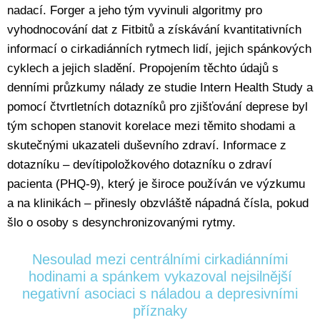
nadací. Forger a jeho tým vyvinuli algoritmy pro
vyhodnocování dat z Fitbitů a získávání kvantitativních
informací o cirkadiánních rytmech lidí, jejich spánkových
cyklech a jejich sladění. Propojením těchto údajů s
denními průzkumy nálady ze studie Intern Health Study a
pomocí čtvrtletních dotazníků pro zjišťování deprese byl
tým schopen stanovit korelace mezi těmito shodami a
skutečnými ukazateli duševního zdraví. Informace z
dotazníku – devítipoložkového dotazníku o zdraví
pacienta (PHQ-9), který je široce používán ve výzkumu
a na klinikách – přinesly obzvláště nápadná čísla, pokud
šlo o osoby s desynchronizovanými rytmy.
Nesoulad mezi centrálními cirkadiánními
hodinami a spánkem vykazoval nejsilnější
negativní asociaci s náladou a depresivními
příznaky