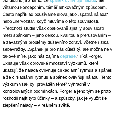
Již dlouho je známo, že
spánek ovlivňuje náladu
, ale
většinou koncepčním, téměř lehkovážným způsobem.
Často například používáme slova jako „špatná nálada“
nebo „nervozita“, když mluvíme o této souvislosti.
Předchozí studie však opakovaně zjistily souvislosti
mezi spánkem – jeho délkou, kvalitou a přerušováním –
a závažnými problémy duševního zdraví, včetně rizika
sebevraždy. „Spánek je pro nás důležitý, ale možná ne v
takové míře, jako nás zajímá
deprese
,“ říká Forger.
Existuje však obrovské množství výzkumů, které
ukazují, že nálada ovlivňuje cirkadiánní rytmus a spánek
a že cirkadiánní rytmus a spánek ovlivňují náladu. Tento
výzkum však byl prováděn téměř výhradně v
kontrolovaných podmínkách. Forger a jeho tým se proto
rozhodli najít tyto účinky – a způsoby, jak je využít ke
zlepšení nálady – v reálném světě.