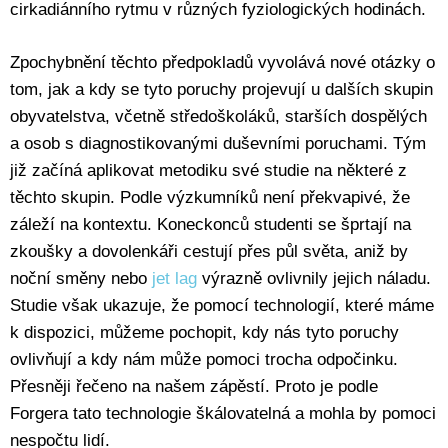
cirkadiánního rytmu v různých fyziologických hodinách.
Zpochybnění těchto předpokladů vyvolává nové otázky o
tom, jak a kdy se tyto poruchy projevují u dalších skupin
obyvatelstva, včetně středoškoláků, starších dospělých
a osob s diagnostikovanými duševními poruchami. Tým
již začíná aplikovat metodiku své studie na některé z
těchto skupin. Podle výzkumníků není překvapivé, že
záleží na kontextu. Koneckonců studenti se šprtají na
zkoušky a dovolenkáři cestují přes půl světa, aniž by
noční směny nebo
jet lag
výrazně ovlivnily jejich náladu.
Studie však ukazuje, že pomocí technologií, které máme
k dispozici, můžeme pochopit, kdy nás tyto poruchy
ovlivňují a kdy nám může pomoci trocha odpočinku.
Přesněji řečeno na našem zápěstí. Proto je podle
Forgera tato technologie škálovatelná a mohla by pomoci
nespočtu lidí.