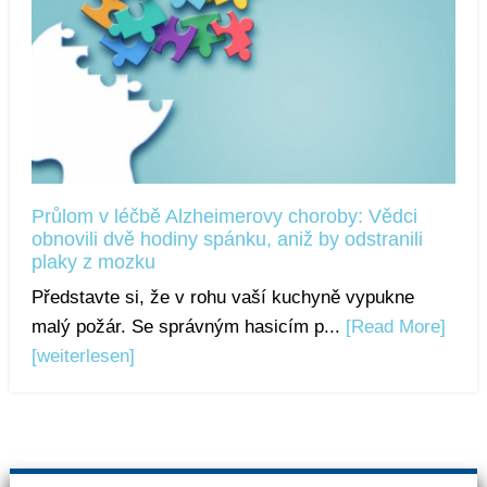
Průlom v léčbě Alzheimerovy choroby: Vědci
obnovili dvě hodiny spánku, aniž by odstranili
plaky z mozku
Představte si, že v rohu vaší kuchyně vypukne
malý požár. Se správným hasicím p...
[Read More]
[weiterlesen]