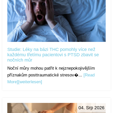
Studie: Léky na bázi THC pomohly více než
každému třetímu pacientovi s PTSD zbavit se
nočních můr
Noční můry mohou patřit k nejznepokojivějším
příznakům posttraumatické stresov�...
[Read
More]
[weiterlesen]
04. Srp 2026