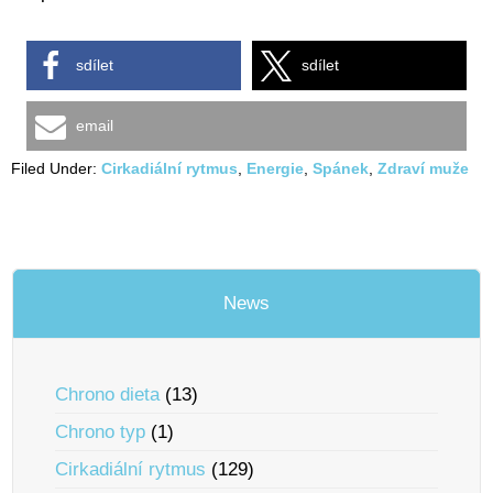
sdílet
sdílet
email
Filed Under:
Cirkadiální rytmus
,
Energie
,
Spánek
,
Zdraví muže
News
Chrono dieta
(13)
Chrono typ
(1)
Cirkadiální rytmus
(129)