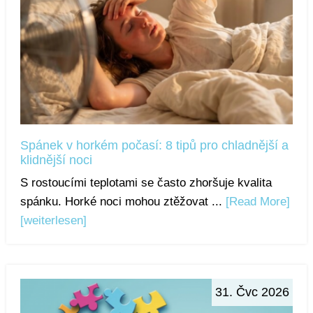
Spánek v horkém počasí: 8 tipů pro chladnější a
klidnější noci
S rostoucími teplotami se často zhoršuje kvalita
spánku. Horké noci mohou ztěžovat ...
[Read More]
[weiterlesen]
31. Čvc 2026