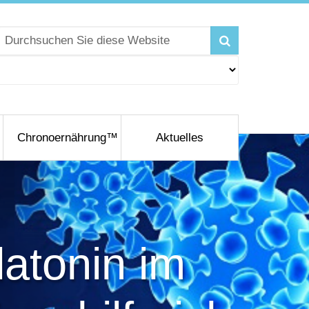
Chronoernährung™
Aktuelles
latonin im