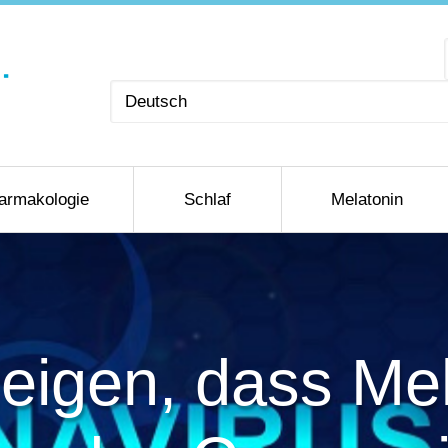
Sprache
auswählen
armakologie
Schlaf
Melatonin
eigen, dass Me