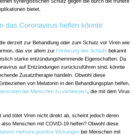
 einen synergistischen Schutz gegen die durch die frühere
likationen bietet.
n das Coronavirus helfen könnte
 die derzeit zur Behandlung oder zum Schutz vor Viren wie
rmon, das vor allem zur
Förderung des Schlafs
bekannt
hweislich starke entzündungshemmende Eigenschaften. Da
onavirus auf Entzündungen zurückzuführen sind, könnte
rechende Zusatztherapie handeln. Obwohl diese
Einbeziehen von Melatonin in den Behandlungsplan helfen,
bensraten bei Menschen zu verbessern
, die mit dem Virus
 und tötet Viren nicht direkt ab, scheint jedoch deren
s also Menschen mit COVID-19 helfen? Obwohl diese
atonin mehrere positive Wirkungen
bei Menschen mit