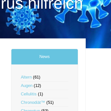
us hilfreich
News
Altern
(61)
Augen
(12)
Cellulitis
(1)
Chronodiät™
(51)
Chronotyp
(53)