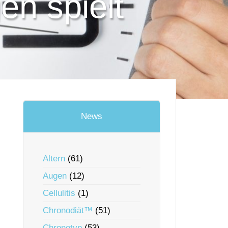
en spielt
News
Altern
(61)
Augen
(12)
Cellulitis
(1)
Chronodiät™
(51)
Chronotyp
(53)