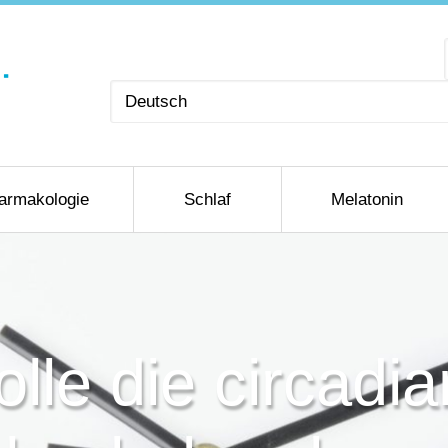
Sprache
auswählen
armakologie
Schlaf
Melatonin
lle die circadia