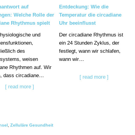
antwort auf
Entdeckung: Wie die
ngen: Welche Rolle der
Temperatur die circadiane
iane Rhythmus spielt
Uhr beeinflusst
physiologische und
Der circadiane Rhythmus ist
tensfunktionen,
ein 24 Stunden Zyklus, der
ließlich des
festlegt, wann wir schlafen,
systems, weisen
wann wir…
iane Rhythmen auf. Wir
, dass circadiane…
[ read more ]
[ read more ]
hsel
,
Zelluläre Gesundheit