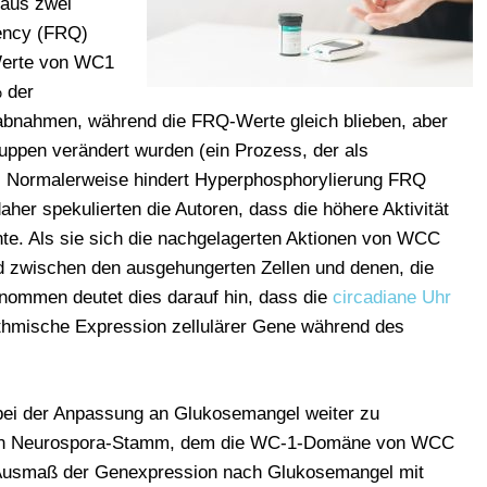
aus zwei
ency (FRQ)
 Werte von WC1
 der
abnahmen, während die FRQ-Werte gleich blieben, aber
uppen verändert wurden (ein Prozess, der als
. Normalerweise hindert Hyperphosphorylierung FRQ
her spekulierten die Autoren, dass die höhere Aktivität
e. Als sie sich die nachgelagerten Aktionen von WCC
 zwischen den ausgehungerten Zellen und denen, die
ommen deutet dies darauf hin, dass die
circadiane Uhr
ythmische Expression zellulärer Gene während des
bei der Anpassung an Glukosemangel weiter zu
nen Neurospora-Stamm, dem die WC-1-Domäne von WCC
s Ausmaß der Genexpression nach Glukosemangel mit