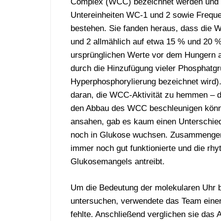
Complex (WCC) bezeichnet werden und 
Untereinheiten WC-1 und 2 sowie Frequ
bestehen. Sie fanden heraus, dass die
und 2 allmählich auf etwa 15 % und 20 %
ursprünglichen Werte vor dem Hungern 
durch die Hinzufügung vieler Phosphatgr
Hyperphosphorylierung bezeichnet wird)
daran, die WCC-Aktivität zu hemmen – da
den Abbau des WCC beschleunigen könnt
ansahen, gab es kaum einen Unterschied
noch in Glukose wuchsen. Zusammengen
immer noch gut funktionierte und die rh
Glukosemangels antreibt.
Um die Bedeutung der molekularen Uhr 
untersuchen, verwendete das Team ei
fehlte. Anschließend verglichen sie da