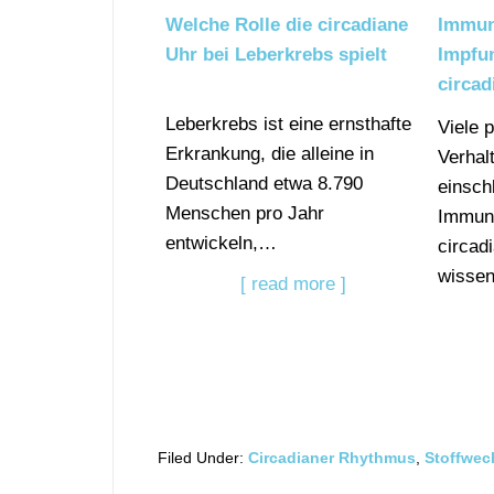
Welche Rolle die circadiane
Immun
Uhr bei Leberkrebs spielt
Impfu
circad
Leberkrebs ist eine ernsthafte
Viele 
Erkrankung, die alleine in
Verhal
Deutschland etwa 8.790
einsch
Menschen pro Jahr
Immun
entwickeln,…
circad
wissen
[ read more ]
Filed Under:
Circadianer Rhythmus
,
Stoffwec