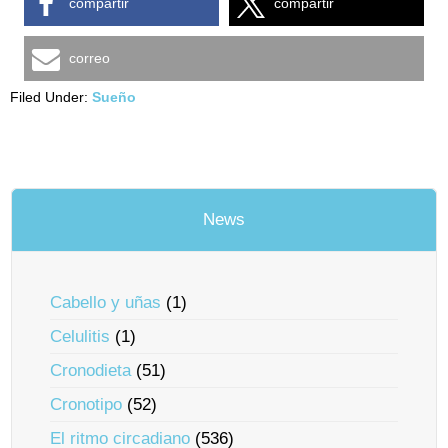
compartir
compartir
correo
Filed Under:
Sueño
News
Cabello y uñas
(1)
Celulitis
(1)
Cronodieta
(51)
Cronotipo
(52)
El ritmo circadiano
(536)