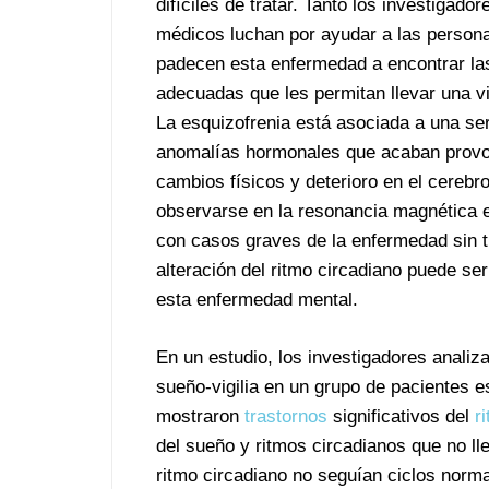
difíciles de tratar. Tanto los investigado
médicos luchan por ayudar a las person
padecen esta enfermedad a encontrar las
adecuadas que les permitan llevar una vi
La esquizofrenia está asociada a una ser
anomalías hormonales que acaban prov
cambios físicos y deterioro en el cerebr
observarse en la resonancia magnética 
con casos graves de la enfermedad sin t
alteración del ritmo circadiano puede s
esta enfermedad mental.
En un estudio, los investigadores analiza
sueño-vigilia en un grupo de pacientes 
mostraron
trastornos
significativos del
r
del sueño y ritmos circadianos que no l
ritmo circadiano no seguían ciclos norma