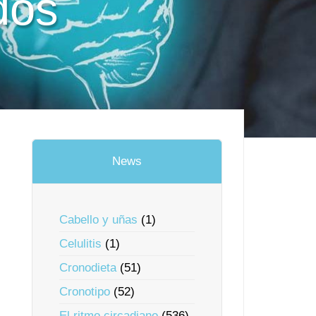
dos
News
Cabello y uñas
(1)
Celulitis
(1)
Cronodieta
(51)
Cronotipo
(52)
El ritmo circadiano
(536)