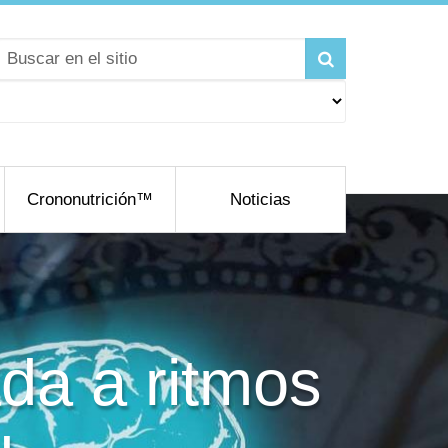
Crononutrición™
Noticias
da a ritmos