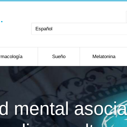
Elegir
un
idioma
rmacología
Sueño
Melatonina
 mental asocia