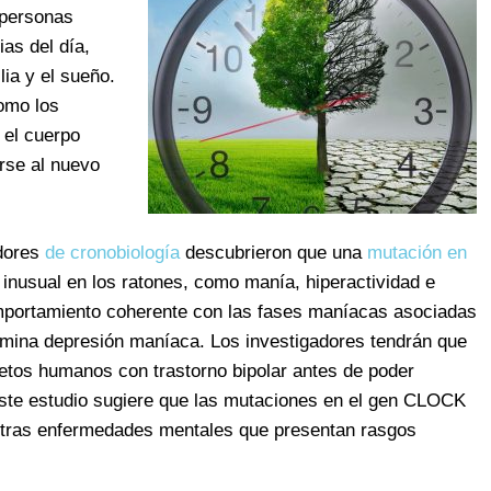
 personas
as del día,
lia y el sueño.
omo los
, el cuerpo
rse al nuevo
adores
de cronobiología
descubrieron que una
mutación en
nusual en los ratones, como manía, hiperactividad e
mportamiento coherente con las fases maníacas asociadas
nomina depresión maníaca. Los investigadores tendrán que
jetos humanos con trastorno bipolar antes de poder
 este estudio sugiere que las mutaciones en el gen CLOCK
 otras enfermedades mentales que presentan rasgos