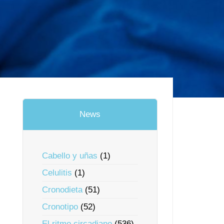
News
Cabello y uñas
(1)
Celulitis
(1)
Cronodieta
(51)
Cronotipo
(52)
El ritmo circadiano
(536)