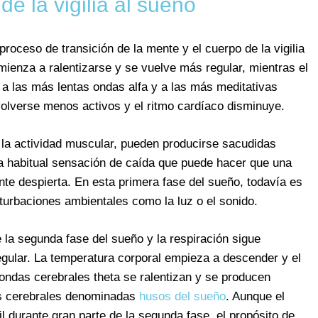
de la vigilia al sueño
 proceso de transición de la mente y el cuerpo de la vigilia
omienza a ralentizarse y se vuelve más regular, mientras el
a las más lentas ondas alfa y a las más meditativas
olverse menos activos y el ritmo cardíaco disminuye.
e la actividad muscular, pueden producirse sacudidas
a habitual sensación de caída que puede hacer que una
te despierta. En esta primera fase del sueño, todavía es
turbaciones ambientales como la luz o el sonido.
la segunda fase del sueño y la respiración sigue
gular. La temperatura corporal empieza a descender y el
ondas cerebrales theta se ralentizan y se producen
as cerebrales denominadas
husos del sueño
. Aunque el
l durante gran parte de la segunda fase, el propósito de