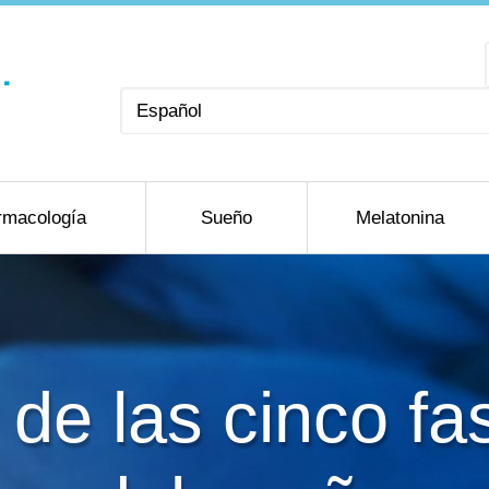
Elegir
un
idioma
rmacología
Sueño
Melatonina
 de las cinco fas