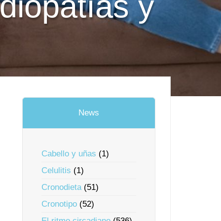
rdiopatías y
News
Cabello y uñas
(1)
Celulitis
(1)
Cronodieta
(51)
Cronotipo
(52)
El ritmo circadiano
(536)