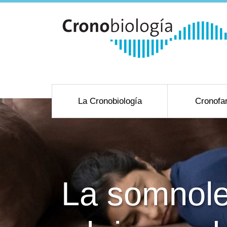
La Cronobiología
Cronofa
La somnole