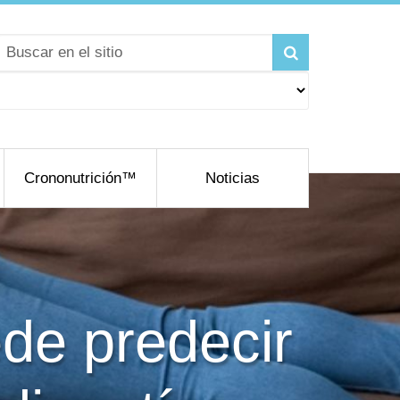
Crononutrición™
Noticias
de predecir