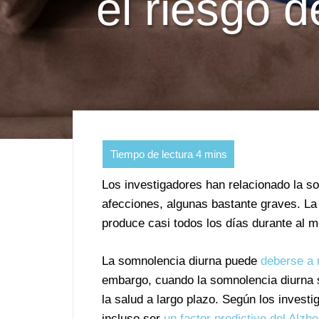
el riesgo d
Los investigadores han relacionado la 
afecciones, algunas bastante graves. L
produce casi todos los días durante al 
La somnolencia diurna puede
deberse a
embargo, cuando la somnolencia diurna 
la salud a largo plazo. Según los invest
incluso ser
un factor predictivo del Alzh