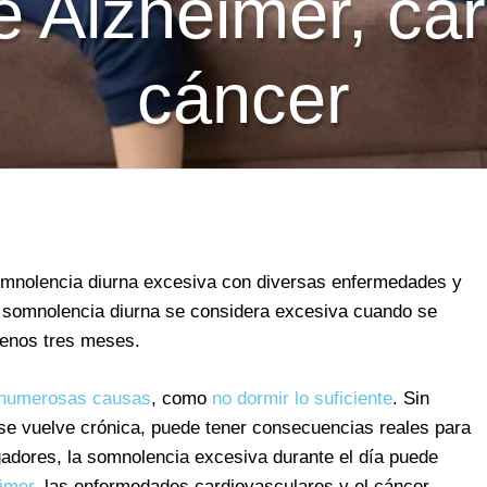
e Alzheimer, ca
cáncer
somnolencia diurna excesiva con diversas enfermedades y
a somnolencia diurna se considera excesiva cuando se
menos tres meses.
 numerosas causas
, como
no dormir lo suficiente
. Sin
se vuelve crónica, puede tener consecuencias reales para
igadores, la somnolencia excesiva durante el día puede
eimer
, las enfermedades cardiovasculares y el cáncer.