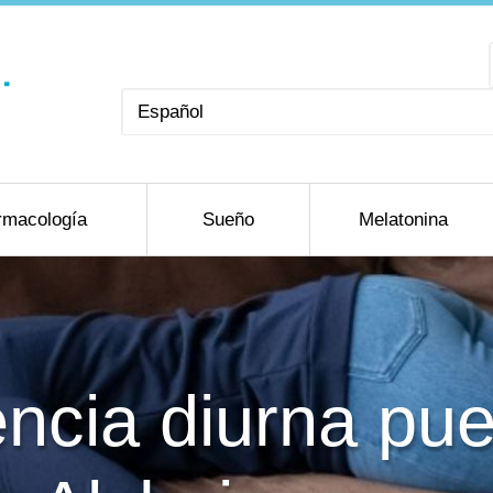
Elegir
un
idioma
rmacología
Sueño
Melatonina
ncia diurna pue