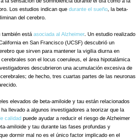
 a la sensación de somnolencia durante el día como a la
bro. Los estudios indican que
durante el sueño
, la beta-
liminan del cerebro.
u también está
asociada al Alzheimer
. Un estudio realizado
 California en San Francisco (UCSF) descubrió un
cerebro que sirven para mantener la vigilia diurna en
cerebrales son el locus coeruleus, el área hipotalámica
investigadores descubrieron una acumulación excesiva de
s cerebrales; de hecho, tres cuartas partes de las neuronas
arecido.
eles elevados de beta-amiloide y tau están relacionados
 ha llevado a algunos investigadores a teorizar que la
e calidad
puede ayudar a reducir el riesgo de Alzheimer
ta-amiloide y tau durante las fases profundas y
que dormir mal no es el único factor implicado en el