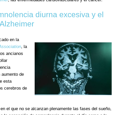
mnolencia diurna excesiva y el
Alzheimer
cado en la
Association
, la
los ancianos
llar
lencia
n aumento de
e esta
os cerebros de
 en el que no se alcanzan plenamente las fases del sueño,