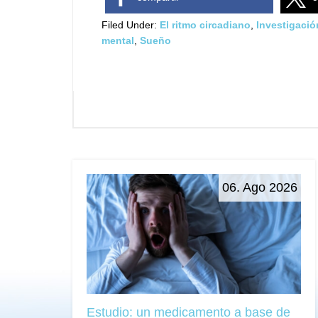
Filed Under:
El ritmo circadiano
,
Investigació
mental
,
Sueño
06. Ago 2026
Estudio: un medicamento a base de