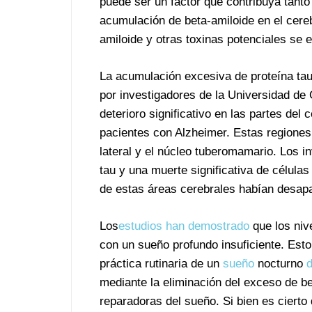
puede ser un factor que contribuya tanto
acumulación de beta-amiloide en el cere
amiloide y otras toxinas potenciales se e
La acumulación excesiva de proteína ta
por investigadores de la Universidad de
deterioro significativo en las partes del 
pacientes con Alzheimer. Estas regiones 
lateral y el núcleo tuberomamario. Los 
tau y una muerte significativa de célula
de estas áreas cerebrales habían desap
Los
estudios han demostrado
que los niv
con un sueño profundo insuficiente. Esto
práctica rutinaria de un
sueño
nocturno
d
mediante la eliminación del exceso de be
reparadoras del sueño. Si bien es cierto 