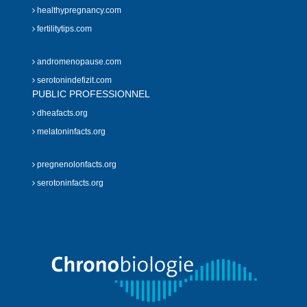
healthypregnancy.com
fertilitytips.com
andromenopause.com
serotonindefizit.com
PUBLIC PROFESSIONNEL
dheafacts.org
melatoninfacts.org
pregnenolonfacts.org
serotoninfacts.org