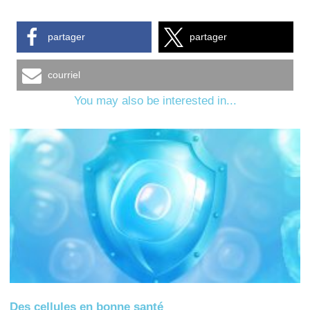
partager
partager
courriel
You may also be interested in...
Des cellules en bonne santé