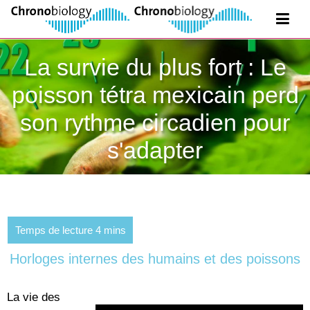
La survie du plus fort : Le
poisson tétra mexicain perd
son rythme circadien pour
s'adapter
Horloges internes des humains et des poissons
La vie des