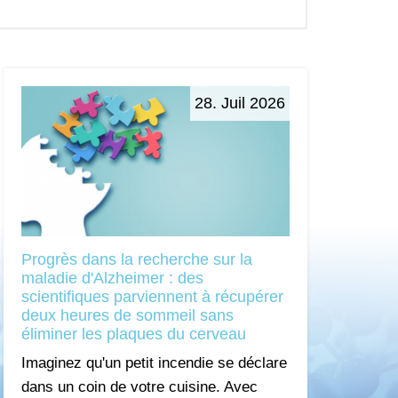
28. Juil 2026
Progrès dans la recherche sur la
maladie d'Alzheimer : des
scientifiques parviennent à récupérer
deux heures de sommeil sans
éliminer les plaques du cerveau
Imaginez qu'un petit incendie se déclare
dans un coin de votre cuisine. Avec