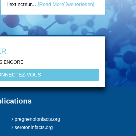
l'extincteur...
[Read More]
[weiterlesen]
ER
US ENCORE
lications
pregnenolonfacts.org
serotoninfacts.org