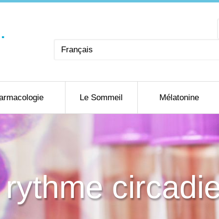
Choisir
une
langue
armacologie
Le Sommeil
Mélatonine
e rythme circadi