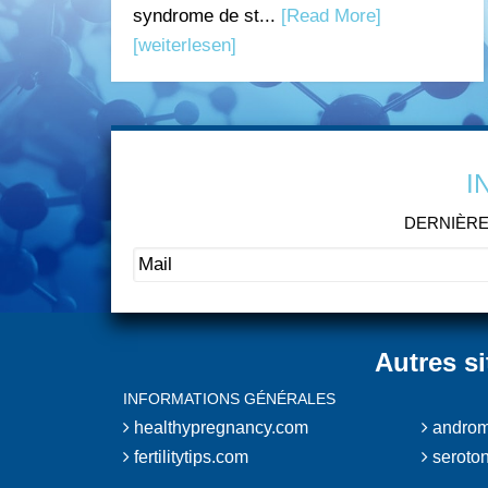
syndrome de st...
[Read More]
[weiterlesen]
I
DERNIÈRE
Autres s
INFORMATIONS GÉNÉRALES
healthypregnancy.com
androm
fertilitytips.com
seroton