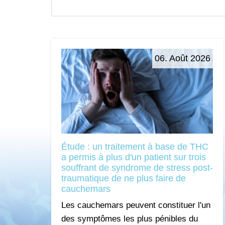
06. Août 2026
Étude : un traitement à base de THC
a permis à plus d'un patient sur trois
souffrant de syndrome de stress post-
traumatique de ne plus faire de
cauchemars
Les cauchemars peuvent constituer l'un
des symptômes les plus pénibles du