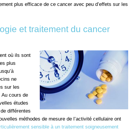
ment plus efficace de ce cancer avec peu d’effets sur les
gie et traitement du cancer
nt où ils sont
les plus
usqu’à
ecins ne
s sur les
. Au cours de
velles études
de différentes
ouvelles méthodes de mesure de l’activité cellulaire ont
ticulièrement sensible à un traitement soigneusement