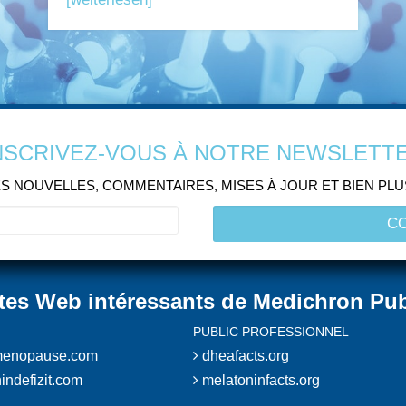
NSCRIVEZ-VOUS À NOTRE NEWSLETT
S NOUVELLES, COMMENTAIRES, MISES À JOUR ET BIEN PL
ites Web intéressants de Medichron Pub
PUBLIC PROFESSIONNEL
enopause.com
dheafacts.org
indefizit.com
melatoninfacts.org