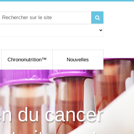
Chrononutrition™
Nouvelles
en du cancer