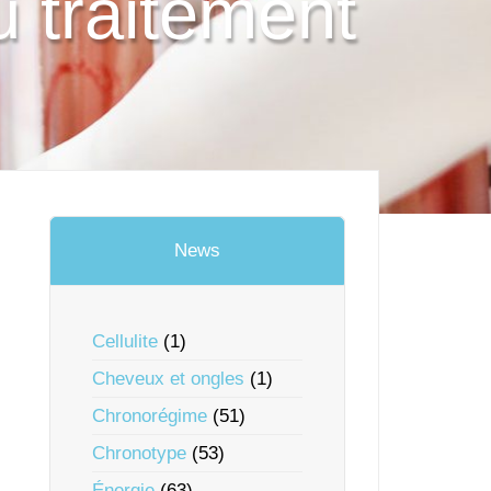
u traitement
News
Cellulite
(1)
Cheveux et ongles
(1)
Chronorégime
(51)
Chronotype
(53)
Énergie
(63)