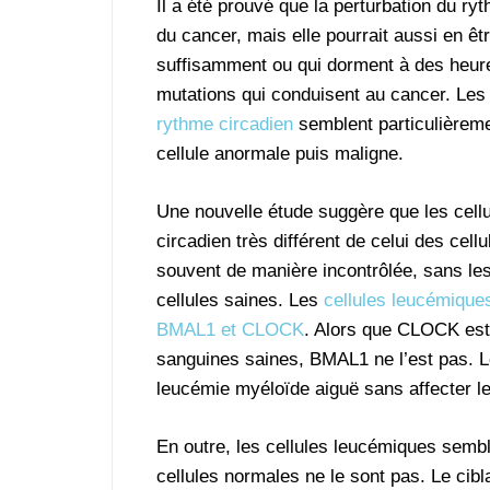
Il a été prouvé que la perturbation du ry
du cancer, mais elle pourrait aussi en ê
suffisamment ou qui dorment à des heure
mutations qui conduisent au cancer. Le
rythme circadien
semblent particulièreme
cellule anormale puis maligne.
Une nouvelle étude suggère que les cell
circadien très différent de celui des cel
souvent de manière incontrôlée, sans les 
cellules saines. Les
cellules leucémique
BMAL1 et CLOCK
. Alors que CLOCK est
sanguines saines, BMAL1 ne l’est pas. Le
leucémie myéloïde aiguë sans affecter le
En outre, les cellules leucémiques sembl
cellules normales ne le sont pas. Le ci