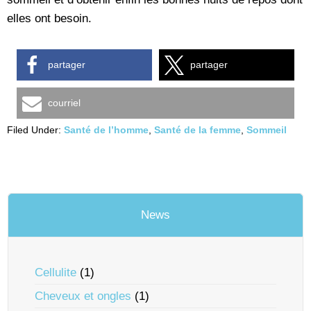
elles ont besoin.
partager
partager
courriel
Filed Under:
Santé de l’homme
,
Santé de la femme
,
Sommeil
News
Cellulite
(1)
Cheveux et ongles
(1)