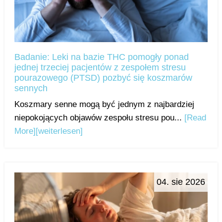
Badanie: Leki na bazie THC pomogły ponad
jednej trzeciej pacjentów z zespołem stresu
pourazowego (PTSD) pozbyć się koszmarów
sennych
Koszmary senne mogą być jednym z najbardziej
niepokojących objawów zespołu stresu pou...
[Read
More]
[weiterlesen]
04. sie 2026