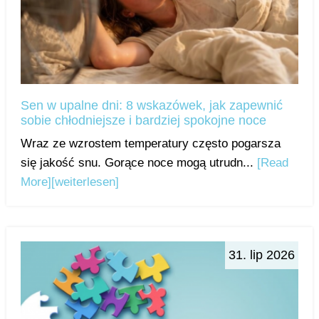
Sen w upalne dni: 8 wskazówek, jak zapewnić
sobie chłodniejsze i bardziej spokojne noce
Wraz ze wzrostem temperatury często pogarsza
się jakość snu. Gorące noce mogą utrudn...
[Read
More]
[weiterlesen]
31. lip 2026