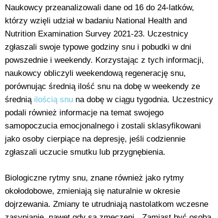
Naukowcy przeanalizowali dane od 16 do 24-latków,
którzy wzięli udział w badaniu National Health and
Nutrition Examination Survey 2021-23. Uczestnicy
zgłaszali swoje typowe godziny snu i pobudki w dni
powszednie i weekendy. Korzystając z tych informacji,
naukowcy obliczyli weekendową regenerację snu,
porównując średnią ilość snu na dobę w weekendy ze
średnią
ilością snu
na dobę w ciągu tygodnia. Uczestnicy
podali również informacje na temat swojego
samopoczucia emocjonalnego i zostali sklasyfikowani
jako osoby cierpiące na depresję, jeśli codziennie
zgłaszali uczucie smutku lub przygnębienia.
Biologiczne rytmy snu, znane również jako rytmy
okołodobowe, zmieniają się naturalnie w okresie
dojrzewania. Zmiany te utrudniają nastolatkom wczesne
zasypianie, nawet gdy są zmęczeni. „Zamiast być osobą