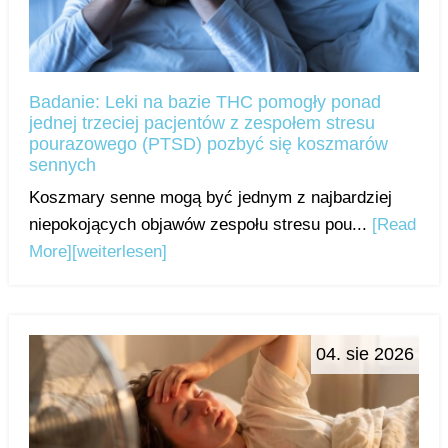
Badanie: Leki na bazie THC pomogły ponad
jednej trzeciej pacjentów z zespołem stresu
pourazowego (PTSD) pozbyć się koszmarów
sennych
Koszmary senne mogą być jednym z najbardziej
niepokojących objawów zespołu stresu pou...
[Read
More]
[weiterlesen]
04. sie 2026