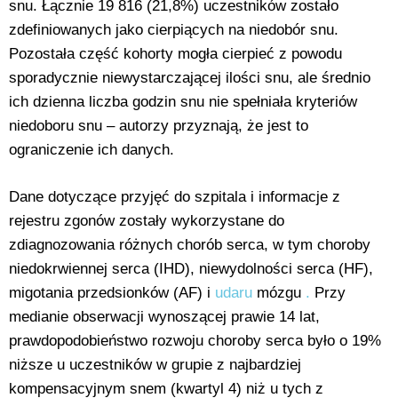
snu. Łącznie 19 816 (21,8%) uczestników zostało
zdefiniowanych jako cierpiących na niedobór snu.
Pozostała część kohorty mogła cierpieć z powodu
sporadycznie niewystarczającej ilości snu, ale średnio
ich dzienna liczba godzin snu nie spełniała kryteriów
niedoboru snu – autorzy przyznają, że jest to
ograniczenie ich danych.
Dane dotyczące przyjęć do szpitala i informacje z
rejestru zgonów zostały wykorzystane do
zdiagnozowania różnych chorób serca, w tym choroby
niedokrwiennej serca (IHD), niewydolności serca (HF),
migotania przedsionków (AF) i
udaru
mózgu
.
Przy
medianie obserwacji wynoszącej prawie 14 lat,
prawdopodobieństwo rozwoju choroby serca było o 19%
niższe u uczestników w grupie z najbardziej
kompensacyjnym snem (kwartyl 4) niż u tych z