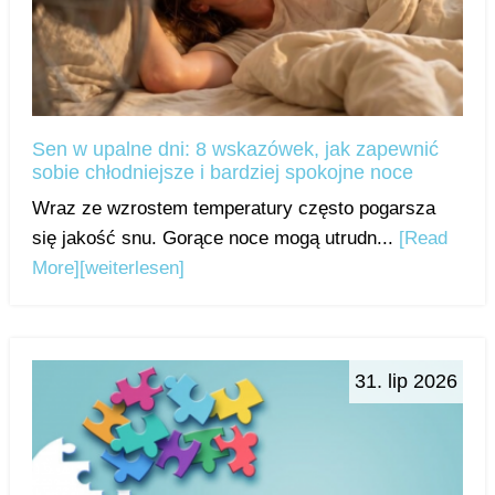
Sen w upalne dni: 8 wskazówek, jak zapewnić
sobie chłodniejsze i bardziej spokojne noce
Wraz ze wzrostem temperatury często pogarsza
się jakość snu. Gorące noce mogą utrudn...
[Read
More]
[weiterlesen]
31. lip 2026