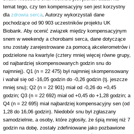
temat tego, czy ten kompensacyjny sen jest korzystny
dla
zdrowia serca
. Autorzy wykorzystali dane
pochodzące od 90 903 uczestników projektu UK
Biobank. Aby ocenić związek między kompensacyjnym
snem w weekendy a chorobami serca, dane dotyczące
snu zostały zarejestrowane za pomocą akcelerometrów i
podzielone na kwartyle (cztery mniej więcej równe grupy,
od najbardziej skompensowanych godzin snu do
najmniej). Q1 (n = 22 475) był najmniej skompensowany
i wahał się od -16,05 godzin do -0,26 godzin (tj. jeszcze
mniej snu); Q2 (n = 22 901) miał od -0,26 do +0,45
godzin; Q3 (n = 22 692) miał od +0,45 do +1,28 godzin; a
Q4 (n = 22 695) miał najbardziej kompensacyjny sen (od
1,28 do 16,06 godzin). Niedobór snu był zgłaszany
samodzielnie, a osoby, które zgłosiły, że śpią mniej niż 7
godzin na dobę, zostały zdefiniowane jako pozbawione