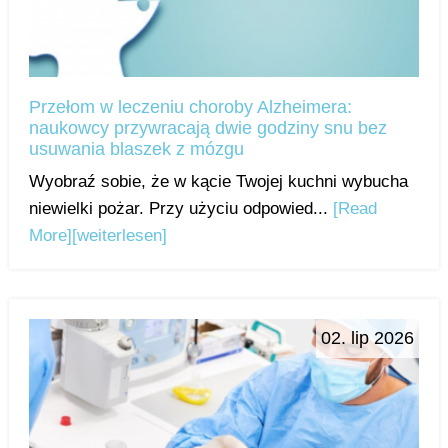
Przełom w leczeniu choroby Alzheimera:
naukowcy przywracają dwie godziny snu bez
usuwania blaszek z mózgu
Wyobraź sobie, że w kącie Twojej kuchni wybucha
niewielki pożar. Przy użyciu odpowied...
[Read
More]
[weiterlesen]
02. lip 2026