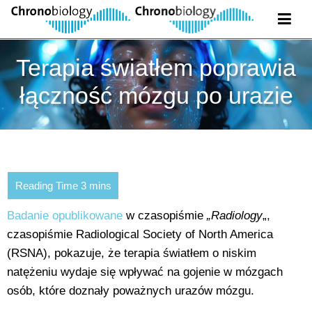
Terapia światłem poprawia
łączność mózgu po urazie
Badanie opublikowane
w czasopiśmie
„Radiology
„,
czasopiśmie Radiological Society of North America
(RSNA), pokazuje, że terapia światłem o niskim
natężeniu wydaje się wpływać na gojenie w mózgach
osób, które doznały poważnych urazów mózgu.