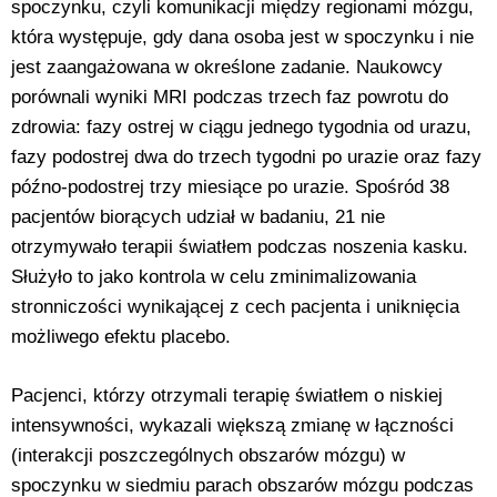
spoczynku, czyli komunikacji między regionami mózgu,
która występuje, gdy dana osoba jest w spoczynku i nie
jest zaangażowana w określone zadanie. Naukowcy
porównali wyniki MRI podczas trzech faz powrotu do
zdrowia: fazy ostrej w ciągu jednego tygodnia od urazu,
fazy podostrej dwa do trzech tygodni po urazie oraz fazy
późno-podostrej trzy miesiące po urazie. Spośród 38
pacjentów biorących udział w badaniu, 21 nie
otrzymywało terapii światłem podczas noszenia kasku.
Służyło to jako kontrola w celu zminimalizowania
stronniczości wynikającej z cech pacjenta i uniknięcia
możliwego efektu placebo.
Pacjenci, którzy otrzymali terapię światłem o niskiej
intensywności, wykazali większą zmianę w łączności
(interakcji poszczególnych obszarów mózgu) w
spoczynku w siedmiu parach obszarów mózgu podczas