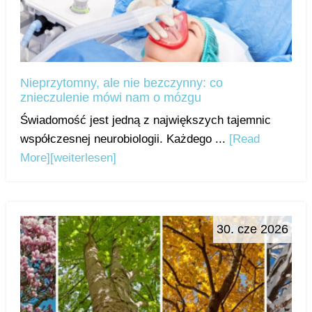
Nieprzytomny, ale nie bezczynny: co
znieczulenie mówi nam o mózgu
Świadomość jest jedną z największych tajemnic
współczesnej neurobiologii. Każdego ...
[Read
More]
[weiterlesen]
30. cze 2026