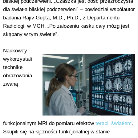
bliskiej podczerwieni. „Czaszka jest dość przezroczysta
dla światła bliskiej podczerwieni” – powiedział współautor
badania Rajiv Gupta, M.D., Ph.D., z Departamentu
Radiologii w MGH. „Po założeniu kasku cały mózg jest
skąpany w tym świetle”.
Naukowcy
wykorzystali
technikę
obrazowania
zwaną
funkcjonalnym MRI do pomiaru efektów
terapii światłem
.
Skupili się na łączności funkcjonalnej w stanie