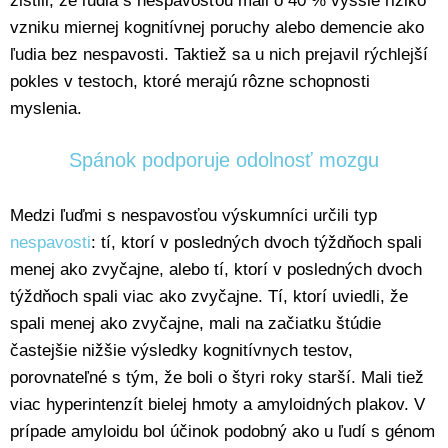
zistili, že ľudia s nespavosťou mali o 40 % vyššie riziko
vzniku miernej kognitívnej poruchy alebo demencie ako
ľudia bez nespavosti. Taktiež sa u nich prejavil rýchlejší
pokles v testoch, ktoré merajú rôzne schopnosti
myslenia.
Spánok podporuje odolnosť mozgu
Medzi ľuďmi s nespavosťou výskumníci určili typ
nespavosti
: tí, ktorí v posledných dvoch týždňoch spali
menej ako zvyčajne, alebo tí, ktorí v posledných dvoch
týždňoch spali viac ako zvyčajne. Tí, ktorí uviedli, že
spali menej ako zvyčajne, mali na začiatku štúdie
častejšie nižšie výsledky kognitívnych testov,
porovnateľné s tým, že boli o štyri roky starší. Mali tiež
viac hyperintenzít bielej hmoty a amyloidných plakov. V
prípade amyloidu bol účinok podobný ako u ľudí s génom