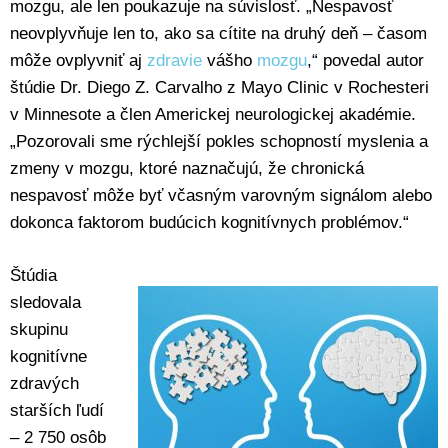
mozgu, ale len poukazuje na súvislosť. „Nespavosť
neovplyvňuje len to, ako sa cítite na druhý deň – časom
môže ovplyvniť aj
zdravie
vášho
mozgu
,“ povedal autor
štúdie Dr. Diego Z. Carvalho z Mayo Clinic v Rochesteri
v Minnesote a člen Americkej neurologickej akadémie.
„Pozorovali sme rýchlejší pokles schopností myslenia a
zmeny v mozgu, ktoré naznačujú, že chronická
nespavosť môže byť včasným varovným signálom alebo
dokonca faktorom budúcich kognitívnych problémov.“
Štúdia
sledovala
skupinu
kognitívne
zdravých
starších ľudí
– 2 750 osôb