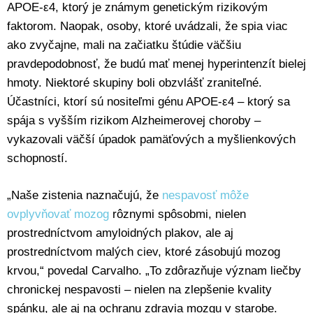
APOE-ε4, ktorý je známym genetickým rizikovým
faktorom. Naopak, osoby, ktoré uvádzali, že spia viac
ako zvyčajne, mali na začiatku štúdie väčšiu
pravdepodobnosť, že budú mať menej hyperintenzít bielej
hmoty. Niektoré skupiny boli obzvlášť zraniteľné.
Účastníci, ktorí sú nositeľmi génu APOE-ε4 – ktorý sa
spája s vyšším rizikom Alzheimerovej choroby –
vykazovali väčší úpadok pamäťových a myšlienkových
schopností.
„Naše zistenia naznačujú, že
nespavosť môže
ovplyvňovať mozog
rôznymi spôsobmi, nielen
prostredníctvom amyloidných plakov, ale aj
prostredníctvom malých ciev, ktoré zásobujú mozog
krvou,“ povedal Carvalho. „To zdôrazňuje význam liečby
chronickej nespavosti – nielen na zlepšenie kvality
spánku, ale aj na ochranu zdravia mozgu v starobe.