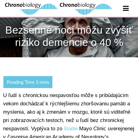
Bezsenné noci môžu zvýšiť
riziko demencie o 40 %
U ľudí s chronickou nespavosťou môže s pribúdajúcim
vekom dochádzať k rýchlejšiemu zhoršovaniu pamäti a
myslenia, ako aj k zmenám v mozgu, ktoré sú viditeľné
pri zobrazovacích testoch, než u ľudí bez chronickej
nespavosti. Vyplýva to zo
štúdie
Mayo Clinic uverejnenej
v časopise American Academy of Neurology’s