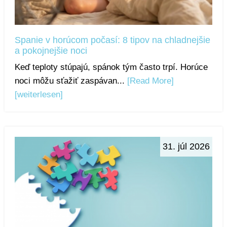
Spanie v horúcom počasí: 8 tipov na chladnejšie
a pokojnejšie noci
Keď teploty stúpajú, spánok tým často trpí. Horúce
noci môžu sťažiť zaspávan...
[Read More]
[weiterlesen]
31. júl 2026