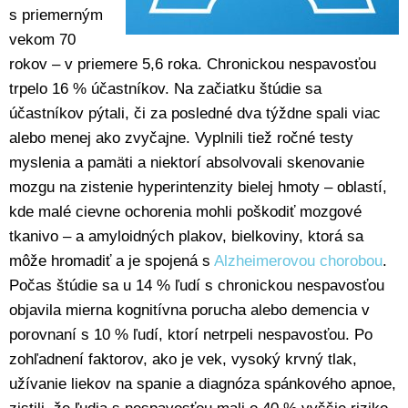
s priemerným
vekom 70
rokov – v priemere 5,6 roka. Chronickou nespavosťou
trpelo 16 % účastníkov. Na začiatku štúdie sa
účastníkov pýtali, či za posledné dva týždne spali viac
alebo menej ako zvyčajne. Vyplnili tiež ročné testy
myslenia a pamäti a niektorí absolvovali skenovanie
mozgu na zistenie hyperintenzity bielej hmoty – oblastí,
kde malé cievne ochorenia mohli poškodiť mozgové
tkanivo – a amyloidných plakov, bielkoviny, ktorá sa
môže hromadiť a je spojená s
Alzheimerovou chorobou
.
Počas štúdie sa u 14 % ľudí s chronickou nespavosťou
objavila mierna kognitívna porucha alebo demencia v
porovnaní s 10 % ľudí, ktorí netrpeli nespavosťou. Po
zohľadnení faktorov, ako je vek, vysoký krvný tlak,
užívanie liekov na spanie a diagnóza spánkového apnoe,