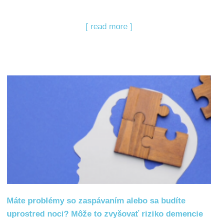
[ read more ]
Máte problémy so zaspávaním alebo sa budíte
uprostred noci? Môže to zvyšovať riziko demencie