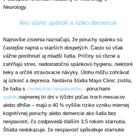
Neurology
.
Ako súvisí spánok a riziko demencie
Najnovšie zistenia naznačujú, že poruchy spánku sú
častejšie najmä u starších dospelých. Často sú však
vážne postihnutí aj mladší ľudia. Príčiny sú rôzne a
zahŕňajú stres, nedostatočnú spánkovú hygienu, niektoré
lieky a určité stravovacie návyky. Úlohu môžu zohrávať
aj úzkosť a depresia. Nedávna štúdia Mayo Clinic zistila,
že ľudia s
chronickou nespavosťou –
poruchami
spánku
najmenej tri dni v týždni počas troch mesiacov
alebo dlhšie – majú o 40 % vyššie riziko vzniku miernej
kognitívnej poruchy alebo demencie ako ľudia bez
nespavosti, čo zodpovedá ďalším 3,5 rokom starnutia.
Štúdia nedokazuje, že nespavosť spôsobuje starnutie