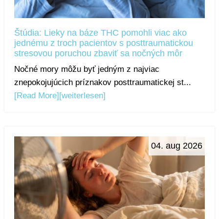
Štúdia: Lieky na báze THC pomohli viac ako
jednému z troch pacientov s posttraumatickou
stresovou poruchou zbaviť sa nočných môr
Nočné mory môžu byť jedným z najviac
znepokojujúcich príznakov posttraumatickej st...
[Read More]
[weiterlesen]
04. aug 2026