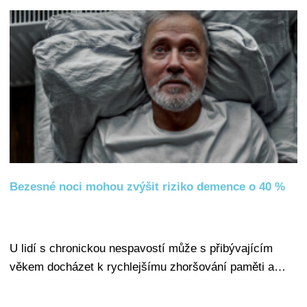
Bezesné noci mohou zvýšit riziko demence o 40 %
U lidí s chronickou nespavostí může s přibývajícím
věkem docházet k rychlejšímu zhoršování paměti a…