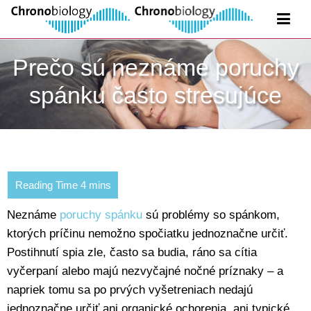
Prečo sú neznáme poruchy
spánku často stresujúce
Neznáme
poruchy spánku
sú problémy so spánkom,
ktorých príčinu nemožno spočiatku jednoznačne určiť.
Postihnutí spia zle, často sa budia, ráno sa cítia
vyčerpaní alebo majú nezvyčajné nočné príznaky – a
napriek tomu sa po prvých vyšetreniach nedajú
jednoznačne určiť ani organické ochorenia, ani typické