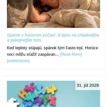
Spanie v horúcom počasí: 8 tipov na chladnejšie
a pokojnejšie noci
Keď teploty stúpajú, spánok tým často trpí. Horúce
noci môžu sťažiť zaspávan...
[Read More]
[weiterlesen]
31. júl 2026