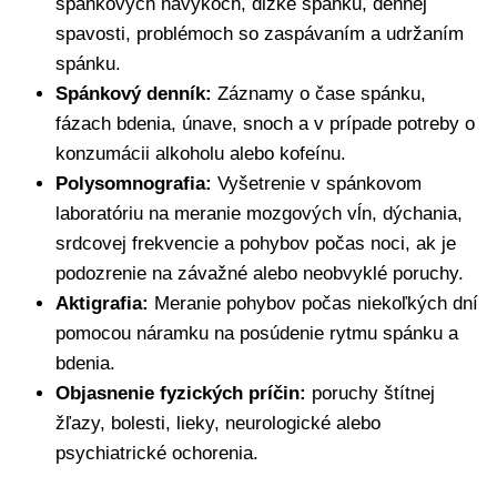
spánkových návykoch, dĺžke spánku, dennej
spavosti, problémoch so zaspávaním a udržaním
spánku.
Spánkový denník:
Záznamy o čase spánku,
fázach bdenia, únave, snoch a v prípade potreby o
konzumácii alkoholu alebo kofeínu.
Polysomnografia:
Vyšetrenie v spánkovom
laboratóriu na meranie mozgových vĺn, dýchania,
srdcovej frekvencie a pohybov počas noci, ak je
podozrenie na závažné alebo neobvyklé poruchy.
Aktigrafia:
Meranie pohybov počas niekoľkých dní
pomocou náramku na posúdenie rytmu spánku a
bdenia.
Objasnenie fyzických príčin:
poruchy štítnej
žľazy, bolesti, lieky, neurologické alebo
psychiatrické ochorenia.