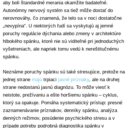
aby boli štandardné merania okamžite badateľné.
Autonómny nervový systém sa tiež môže dostať do
nerovnováhy, čo znamená, že telo sa v noci dostatočne
„nevypína“. U niektorých ľudí sa vyskytujú aj jemné
poruchy regulácie dýchania alebo zmeny v architektúre
hlbokého spánku, ktoré nie sú viditeľné pri jednoduchých
vyšetreniach, ale napriek tomu vedú k nereštitučnému
spánku.
Neznáme poruchy spánku sú také stresujúce, pretože na
jednej strane
majú
trpiaci
jasné príznaky
, ale na druhej
strane nedostanú jasnú diagnózu. To môže viesť k
neistote, prežívaniu a ešte horšiemu spánku – cyklus,
ktorý sa opakuje. Pomáha systematický prístup: presné
zaznamenávanie príznakov, denníky spánku, analýza
denných režimov, posúdenie psychického stresu a v
prípade potreby podrobná diagnostika spánku v