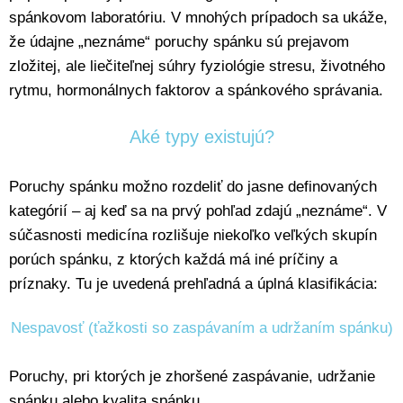
spánkovom laboratóriu. V mnohých prípadoch sa ukáže,
že údajne „neznáme“ poruchy spánku sú prejavom
zložitej, ale liečiteľnej súhry fyziológie stresu, životného
rytmu, hormonálnych faktorov a spánkového správania.
Aké typy existujú?
Poruchy spánku možno rozdeliť do jasne definovaných
kategórií – aj keď sa na prvý pohľad zdajú „neznáme“. V
súčasnosti medicína rozlišuje niekoľko veľkých skupín
porúch spánku, z ktorých každá má iné príčiny a
príznaky. Tu je uvedená prehľadná a úplná klasifikácia:
Nespavosť (ťažkosti so zaspávaním a udržaním spánku)
Poruchy, pri ktorých je zhoršené zaspávanie, udržanie
spánku alebo kvalita spánku.