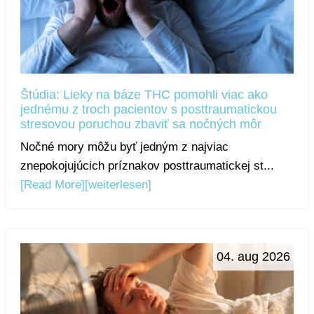
Štúdia: Lieky na báze THC pomohli viac ako
jednému z troch pacientov s posttraumatickou
stresovou poruchou zbaviť sa nočných môr
Nočné mory môžu byť jedným z najviac
znepokojujúcich príznakov posttraumatickej st...
[Read More]
[weiterlesen]
04. aug 2026