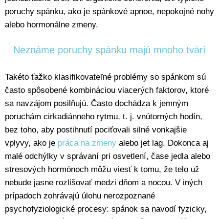
poruchy spánku, ako je spánkové apnoe, nepokojné nohy
alebo hormonálne zmeny.
Neznáme poruchy spánku majú mnoho tvárí
Takéto ťažko klasifikovateľné problémy so spánkom sú
často spôsobené kombináciou viacerých faktorov, ktoré
sa navzájom posilňujú. Často dochádza k jemným
poruchám cirkadiánneho rytmu, t. j. vnútorných hodín,
bez toho, aby postihnutí pociťovali silné vonkajšie
vplyvy, ako je
práca na zmeny
alebo jet lag. Dokonca aj
malé odchýlky v správaní pri osvetlení, čase jedla alebo
stresových hormónoch môžu viesť k tomu, že telo už
nebude jasne rozlišovať medzi dňom a nocou. V iných
prípadoch zohrávajú úlohu nerozpoznané
psychofyziologické procesy: spánok sa navodí fyzicky,