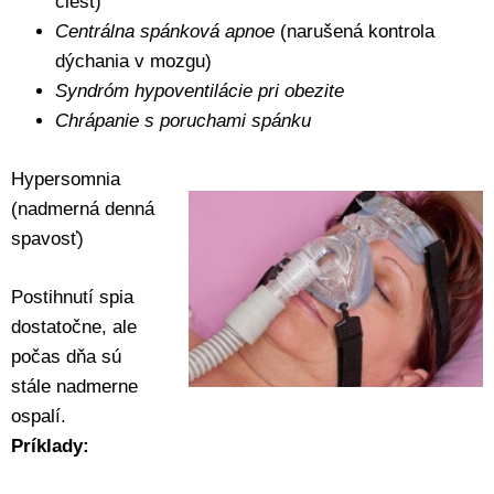
ciest)
Centrálna spánková apnoe
(narušená kontrola
dýchania v mozgu)
Syndróm hypoventilácie pri obezite
Chrápanie s poruchami spánku
Hypersomnia
(nadmerná denná
spavosť)
Postihnutí spia
dostatočne, ale
počas dňa sú
stále nadmerne
ospalí.
Príklady: