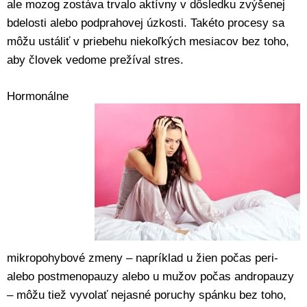
ale mozog zostáva trvalo aktívny v dôsledku zvýšenej
bdelosti alebo podprahovej úzkosti. Takéto procesy sa
môžu ustáliť v priebehu niekoľkých mesiacov bez toho,
aby človek vedome prežíval stres.
Hormonálne
mikropohybové zmeny – napríklad u žien počas peri-
alebo postmenopauzy alebo u mužov počas andropauzy
– môžu tiež vyvolať nejasné poruchy spánku bez toho,