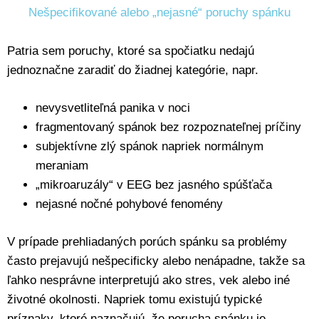
Nešpecifikované alebo „nejasné“ poruchy spánku
Patria sem poruchy, ktoré sa spočiatku nedajú
jednoznačne zaradiť do žiadnej kategórie, napr.
nevysvetliteľná panika v noci
fragmentovaný spánok bez rozpoznateľnej príčiny
subjektívne zlý spánok napriek normálnym
meraniam
„mikroaruzály“ v EEG bez jasného spúšťača
nejasné nočné pohybové fenomény
V prípade prehliadaných porúch spánku sa problémy
často prejavujú nešpecificky alebo nenápadne, takže sa
ľahko nesprávne interpretujú ako stres, vek alebo iné
životné okolnosti. Napriek tomu existujú typické
príznaky, ktoré naznačujú, že porucha spánku je