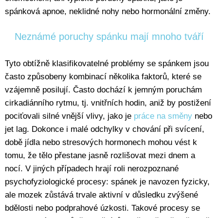
spánková apnoe, neklidné nohy nebo hormonální změny.
Neznámé poruchy spánku mají mnoho tváří
Tyto obtížně klasifikovatelné problémy se spánkem jsou
často způsobeny kombinací několika faktorů, které se
vzájemně posilují. Často dochází k jemným poruchám
cirkadiánního rytmu, tj. vnitřních hodin, aniž by postižení
pociťovali silné vnější vlivy, jako je
práce na směny
nebo
jet lag. Dokonce i malé odchylky v chování při svícení,
době jídla nebo stresových hormonech mohou vést k
tomu, že tělo přestane jasně rozlišovat mezi dnem a
nocí. V jiných případech hrají roli nerozpoznané
psychofyziologické procesy: spánek je navozen fyzicky,
ale mozek zůstává trvale aktivní v důsledku zvýšené
bdělosti nebo podprahové úzkosti. Takové procesy se