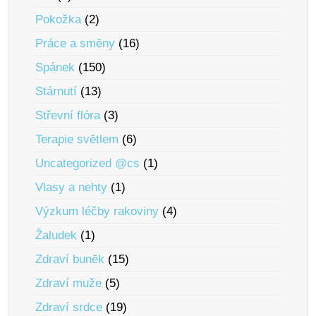
Pokožka
(2)
Práce a smĕny
(16)
Spánek
(150)
Stárnutí
(13)
Střevní flóra
(3)
Terapie svĕtlem
(6)
Uncategorized @cs
(1)
Vlasy a nehty
(1)
Výzkum léčby rakoviny
(4)
Žaludek
(1)
Zdraví bunĕk
(15)
Zdraví muže
(5)
Zdraví srdce
(19)