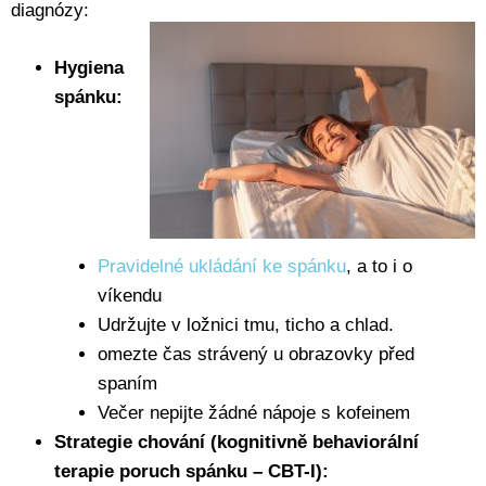
diagnózy:
Hygiena
spánku:
Pravidelné ukládání ke spánku
, a to i o
víkendu
Udržujte v ložnici tmu, ticho a chlad.
omezte čas strávený u obrazovky před
spaním
Večer nepijte žádné nápoje s kofeinem
Strategie chování (kognitivně behaviorální
terapie poruch spánku – CBT-I):