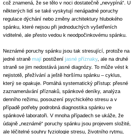
což znamená, že se tělo v noci dostatečně „nevypíná“. U
některých lidí se také vyskytují nenápadné poruchy
regulace dýchání nebo změny architektury hlubokého
spánku, které nejsou při jednoduchých vyšetřeních
viditelné, ale přesto vedou k neodpočinkovému spánku.
Neznámé poruchy spánku jsou tak stresující, protože na
jedné straně
mají
postižení
jasné příznaky
, ale na druhé
straně se jim nedostává jasné diagnózy. To může vést k
nejistotě, přežívání a ještě horšímu spánku – cyklus,
který se opakuje. Pomáhá systematický přístup: přesné
zaznamenávání příznaků, spánkové deníky, analýza
denního režimu, posouzení psychického stresu a v
případě potřeby podrobná diagnostika spánku ve
spánkové laboratoři. V mnoha případech se ukáže, že
údajně „neznámé“ poruchy spánku jsou projevem složité,
ale léčitelné souhry fyziologie stresu, životního rytmu,