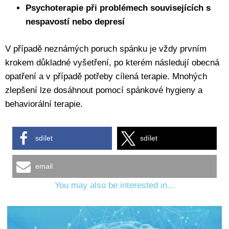
Psychoterapie při problémech souvisejících s
nespavostí nebo depresí
V případě neznámých poruch spánku je vždy prvním
krokem důkladné vyšetření, po kterém následují obecná
opatření a v případě potřeby cílená terapie. Mnohých
zlepšení lze dosáhnout pomocí spánkové hygieny a
behaviorální terapie.
sdílet
sdílet
email
You may also be interested in...