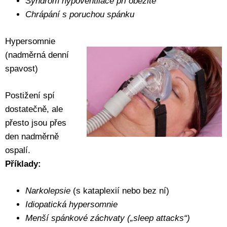
Syndrom hypoventilace při obezitě
Chrápání s poruchou spánku
Hypersomnie
(nadměrná denní
spavost)
Postižení spí
dostatečně, ale
přesto jsou přes
den nadměrně
ospalí.
Příklady:
Narkolepsie
(s kataplexií nebo bez ní)
Idiopatická hypersomnie
Menší spánkové záchvaty („sleep attacks“)