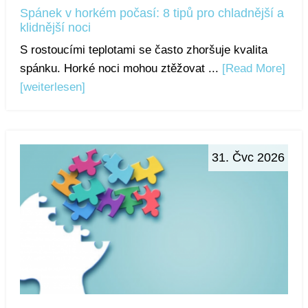
Spánek v horkém počasí: 8 tipů pro chladnější a
klidnější noci
S rostoucími teplotami se často zhoršuje kvalita
spánku. Horké noci mohou ztěžovat ...
[Read More]
[weiterlesen]
31. Čvc 2026