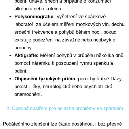
bdění, únavě, snech a případně o konzumaci
alkoholu nebo kofeinu.
Polysomnografie:
Vyšetření ve spánkové
laboratoři za účelem měření mozkových vln, dechu,
srdeční frekvence a pohybů během noci, pokud
existuje podezření na závažné nebo neobvyklé
poruchy.
Aktigrafie:
Měření pohybů v průběhu několika dnů
pomocí náramku k posouzení rytmu spánku a
bdění.
Objasnění fyzických příčin
: poruchy štítné žlázy,
bolesti, léky, neurologická nebo psychiatrická
onemocnění.
2. Obecná opatření pro nejasné problémy se spánkem
Počátečního zlepšení lze často dosáhnout i bez přesné