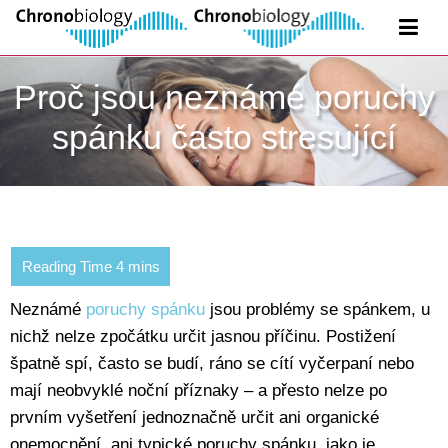
Proč jsou neznámé poruchy
spánku často stresující
Neznámé
poruchy spánku
jsou problémy se spánkem, u
nichž nelze zpočátku určit jasnou příčinu. Postižení
špatně spí, často se budí, ráno se cítí vyčerpaní nebo
mají neobvyklé noční příznaky – a přesto nelze po
prvním vyšetření jednoznačně určit ani organické
onemocnění, ani typické poruchy spánku, jako je