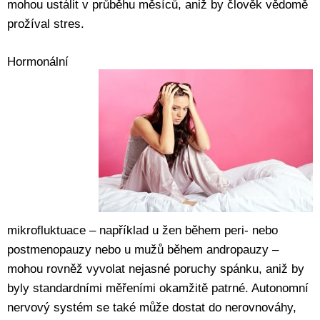
mohou ustálit v průběhu měsíců, aniž by člověk vědomě
prožíval stres.
Hormonální
mikrofluktuace – například u žen během peri- nebo
postmenopauzy nebo u mužů během andropauzy –
mohou rovněž vyvolat nejasné poruchy spánku, aniž by
byly standardními měřeními okamžitě patrné. Autonomní
nervový systém se také může dostat do nerovnováhy,