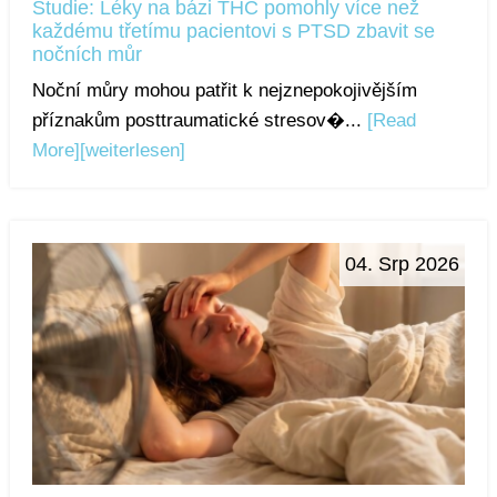
Studie: Léky na bázi THC pomohly více než
každému třetímu pacientovi s PTSD zbavit se
nočních můr
Noční můry mohou patřit k nejznepokojivějším
příznakům posttraumatické stresov�...
[Read
More]
[weiterlesen]
04. Srp 2026