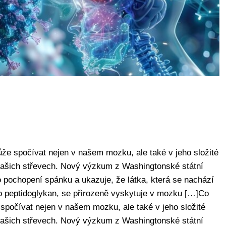
 spočívat nejen v našem mozku, ale také v jeho složité
v našich střevech. Nový výzkum z Washingtonské státní
 pochopení spánku a ukazuje, že látka, která se nachází
ko peptidoglykan, se přirozeně vyskytuje v mozku […]Co
očívat nejen v našem mozku, ale také v jeho složité
v našich střevech. Nový výzkum z Washingtonské státní