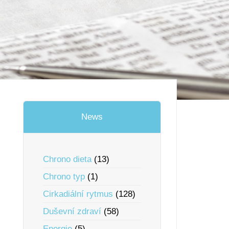
News
Chrono dieta
(13)
Chrono typ
(1)
Cirkadiální rytmus
(128)
Duševní zdraví
(58)
Energie
(5)