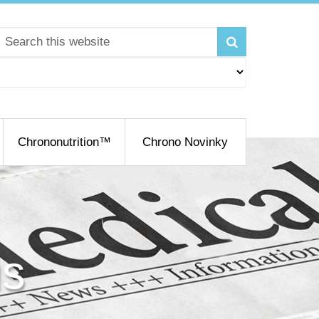
Chrononutrition™
Chrono Novinky
us