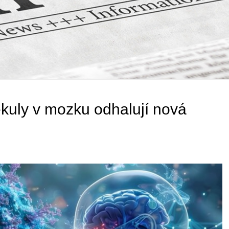
ekuly v mozku odhalují nová