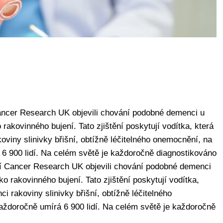
Cancer Research UK objevili chování podobné demenci u
o rakovinného bujení. Tato zjištění poskytují vodítka, která
oviny slinivky břišní, obtížně léčitelného onemocnění, na
á 6 900 lidí. Na celém světě je každoročně diagnostikováno
cí Cancer Research UK objevili chování podobné demenci
iko rakovinného bujení. Tato zjištění poskytují vodítka,
i rakoviny slinivky břišní, obtížně léčitelného
každoročně umírá 6 900 lidí. Na celém světě je každoročně