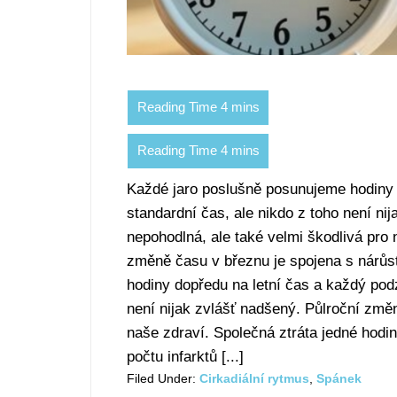
Každé jaro poslušně posunujeme hodiny 
standardní čas, ale nikdo z toho není ni
nepohodlná, ale také velmi škodlivá pro 
změně času v březnu je spojena s nárůs
hodiny dopředu na letní čas a každý pod
není nijak zvlášť nadšený. Půlroční změn
naše zdraví. Společná ztráta jedné hodi
počtu infarktů [...]
Filed Under:
Cirkadiální rytmus
,
Spánek