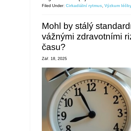
Filed Under:
Cirkadiální rytmus
,
Výzkum léčby
Mohl by stálý standardn
vážnými zdravotními r
času?
Zář. 18, 2025