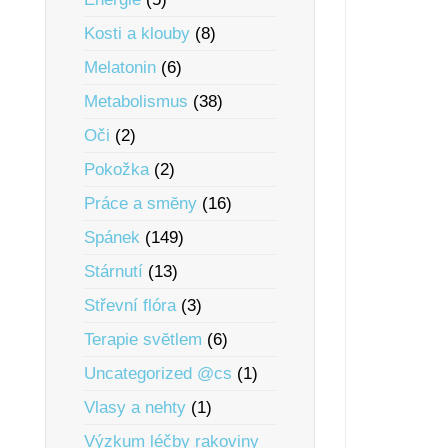
Kosti a klouby
(8)
Melatonin
(6)
Metabolismus
(38)
Oči
(2)
Pokožka
(2)
Práce a smĕny
(16)
Spánek
(149)
Stárnutí
(13)
Střevní flóra
(3)
Terapie svĕtlem
(6)
Uncategorized @cs
(1)
Vlasy a nehty
(1)
Výzkum léčby rakoviny