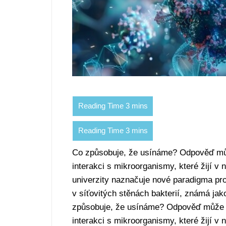
Co způsobuje, že usínáme? Odpověď může
interakci s mikroorganismy, které žijí 
univerzity naznačuje nové paradigma pro
v síťovitých stěnách bakterií, známá ja
způsobuje, že usínáme? Odpověď může sp
interakci s mikroorganismy, které žijí 