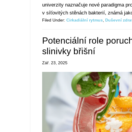
univerzity naznačuje nové paradigma pro
v síťovitých stěnách bakterií, známá jak
Filed Under:
Cirkadiální rytmus
,
Duševní zdra
Potenciální role poruch
slinivky břišní
Zář. 23, 2025