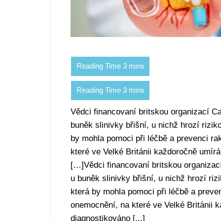
Vědci financovaní britskou organizací 
buněk slinivky břišní, u nichž hrozí rizik
by mohla pomoci při léčbě a prevenci rak
které ve Velké Británii každoročně umír
[…]Vědci financovaní britskou organiza
u buněk slinivky břišní, u nichž hrozí riz
která by mohla pomoci při léčbě a prevenc
onemocnění, na které ve Velké Británii 
diagnostikováno [...]