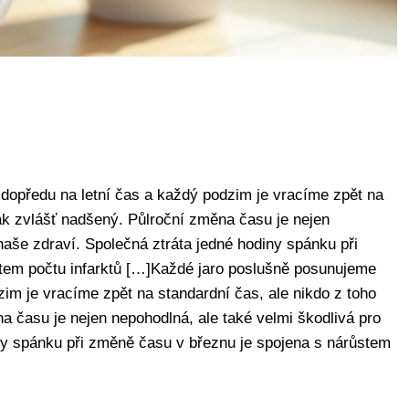
dopředu na letní čas a každý podzim je vracíme zpět na
jak zvlášť nadšený. Půlroční změna času je nejen
naše zdraví. Společná ztráta jedné hodiny spánku při
tem počtu infarktů […]Každé jaro poslušně posunujeme
zim je vracíme zpět na standardní čas, ale nikdo z toho
a času je nejen nepohodlná, ale také velmi škodlivá pro
ny spánku při změně času v březnu je spojena s nárůstem