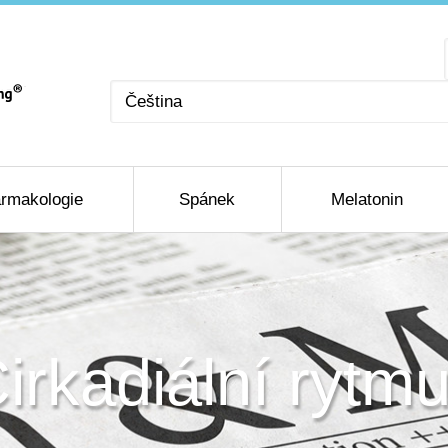
Zvolte
jazyk
rmakologie
Spánek
Melatonin
irkadiální rytm