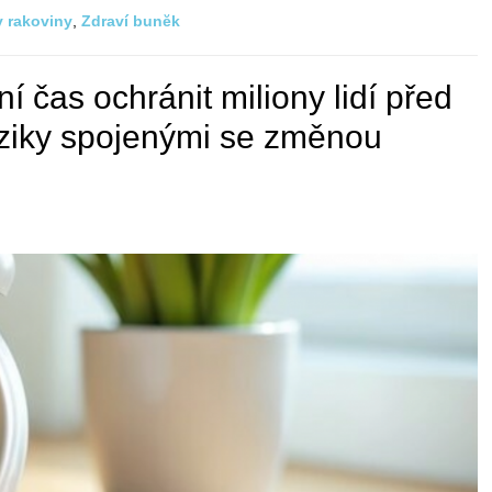
 rakoviny
,
Zdraví bunĕk
í čas ochránit miliony lidí před
iziky spojenými se změnou