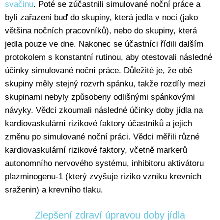
svačinu
. Poté se zúčastnili simulované noční práce a
byli zařazeni buď do skupiny, která jedla v noci (jako
většina nočních pracovníků), nebo do skupiny, která
jedla pouze ve dne. Nakonec se účastníci řídili dalším
protokolem s konstantní rutinou, aby otestovali následné
účinky simulované noční práce. Důležité je, že obě
skupiny měly stejný rozvrh spánku, takže rozdíly mezi
skupinami nebyly způsobeny odlišnými spánkovými
návyky. Vědci zkoumali následné účinky doby jídla na
kardiovaskulární rizikové faktory účastníků a jejich
změnu po simulované noční práci. Vědci měřili různé
kardiovaskulární rizikové faktory, včetně markerů
autonomního nervového systému, inhibitoru aktivátoru
plazminogenu-1 (který zvyšuje riziko vzniku krevních
sraženin) a krevního tlaku.
Zlepšení zdraví úpravou doby jídla