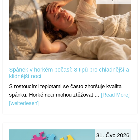
Spánek v horkém počasí: 8 tipů pro chladnější a
klidnější noci
S rostoucími teplotami se často zhoršuje kvalita
spánku. Horké noci mohou ztěžovat ...
[Read More]
[weiterlesen]
31. Čvc 2026