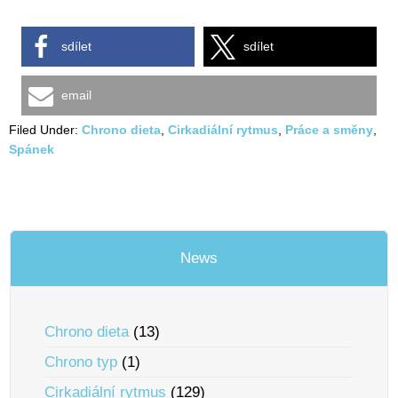
sdílet
sdílet
email
Filed Under:
Chrono dieta
,
Cirkadiální rytmus
,
Práce a smĕny
,
Spánek
News
Chrono dieta
(13)
Chrono typ
(1)
Cirkadiální rytmus
(129)