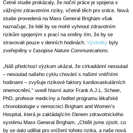
Četné studie prokázaly, že noční práce je spojena s
vážnými zdravotními riziky, včetně těch pro srdce. Nová
studie provedená na Mass General Brigham však
naznačuje, že lidé by se mohli vyhnout zdravotním
rizikům spojeným s prací na směny tím, že by se
stravovali pouze v denních hodinách.
Výsledky
byly
zveřejněny v časopise
Nature Communications
.
„Náš předchozí výzkum ukázal, že cirkadiánní nesoulad
– nesoulad našeho cyklu chování s našimi vnitřními
hodinami – zvyšuje rizikové faktory kardiovaskulárních
onemocnění,“ uvedl hlavní autor Frank A.J.L. Scheer,
PhD, profesor medicíny a ředitel programu lékařské
chronobiologie v nemocnici Brigham and Women’s
Hospital, která je zakládajícím členem zdravotnického
systému Mass General Brigham. „Chtěli jsme zjistit, co
by se dalo udělat pro snížení tohoto rizika, a naše nová