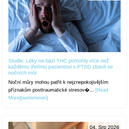
Studie: Léky na bázi THC pomohly více než
každému třetímu pacientovi s PTSD zbavit se
nočních můr
Noční můry mohou patřit k nejznepokojivějším
příznakům posttraumatické stresov�...
[Read
More]
[weiterlesen]
04. Srp 2026