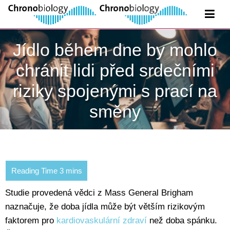
Jídlo během dne by mohlo
chránit lidi před srdečními
riziky spojenými s prací na
směny
Studie provedená vědci z Mass General Brigham
naznačuje, že doba jídla může být větším rizikovým
faktorem pro
kardiovaskulární zdraví
než doba spánku.