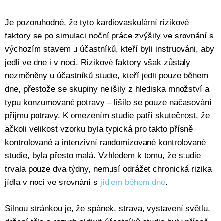
Je pozoruhodné, že tyto kardiovaskulární rizikové
faktory se po simulaci noční práce zvýšily ve srovnání s
výchozím stavem u účastníků, kteří byli instruováni, aby
jedli ve dne i v noci. Rizikové faktory však zůstaly
nezměněny u účastníků studie, kteří jedli pouze během
dne, přestože se skupiny nelišily z hlediska množství a
typu konzumované potravy – lišilo se pouze načasování
příjmu potravy. K omezením studie patří skutečnost, že
ačkoli velikost vzorku byla typická pro takto přísně
kontrolované a intenzivní randomizované kontrolované
studie, byla přesto malá. Vzhledem k tomu, že studie
trvala pouze dva týdny, nemusí odrážet chronická rizika
jídla v noci ve srovnání s
jídlem během dne
.
Silnou stránkou je, že spánek, strava, vystavení světlu,