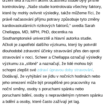
držení těla a rozvrh aktivit účastníků studie byly přísně
kontrolovány. „Naše studie kontrolovala všechny faktory,
které by mohly ovlivnit výsledky, takže můžeme říci, že
právě načasování příjmu potravy způsobuje tyto změny
kardiovaskulárních rizikových faktorů,“ uvedla Sarah
Chellappa, MD, MPH, PhD, docentka na
Southamptonské univerzitě a hlavní autorka studie.
Ačkoli je zapotřebí dalšího výzkumu, který by potvrdil
dlouhodobé zdravotní účinky stravování přes den oproti
stravování v noci, Scheer a Chellappa označují výsledky
výzkumu za „slibné“ a naznačují, že lidé mohou být
schopni zlepšit své
zdraví úpravou doby stravování
.
Dodávají, že vyhýbání se jídlu v nočních hodinách nebo
jeho omezení může být prospěšné pro pracovníky na
noční směny, osoby s poruchami spánku nebo
poruchami bdění, osoby s nepravidelným rytmem spánku
a bdění a osoby, které často zažívají jet lag.