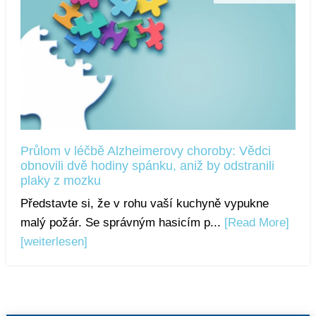
Průlom v léčbě Alzheimerovy choroby: Vědci
obnovili dvě hodiny spánku, aniž by odstranili
plaky z mozku
Představte si, že v rohu vaší kuchyně vypukne
malý požár. Se správným hasicím p...
[Read More]
[weiterlesen]