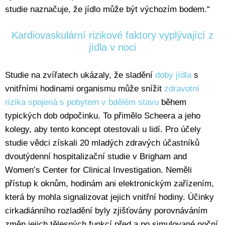
studie naznačuje, že jídlo může být výchozím bodem.“
Kardiovaskulární rizikové faktory vyplývající z
jídla v noci
Studie na zvířatech ukázaly, že sladění
doby jídla
s
vnitřními hodinami organismu může snížit
zdravotní
rizika spojená s pobytem v bdělém stavu
během
typických dob odpočinku. To přimělo Scheera a jeho
kolegy, aby tento koncept otestovali u lidí. Pro účely
studie vědci získali 20 mladých zdravých účastníků
dvoutýdenní hospitalizační studie v Brigham and
Women’s Center for Clinical Investigation. Neměli
přístup k oknům, hodinám ani elektronickým zařízením,
která by mohla signalizovat jejich vnitřní hodiny. Účinky
cirkadiánního rozladění byly zjišťovány porovnáváním
změn jejich tělesných funkcí před a po simulované noční