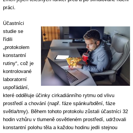
práci.
Účastníci
studie se
řídili
„protokolem
konstantní
rutiny“, což je
kontrolované
laboratorní
uspořádání,
které odděluje účinky cirkadiánního rytmu od vlivu
prostředí a chování (např. fáze spánku/bdění, fáze
světla/tmy). Během tohoto protokolu zůstali účastníci 32
hodin vzhůru v tlumeně osvětleném prostředí, udržovali
konstantní polohu těla a každou hodinu jedli stejnou