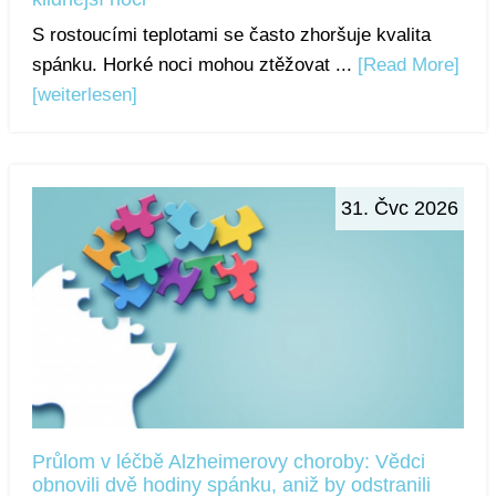
S rostoucími teplotami se často zhoršuje kvalita
spánku. Horké noci mohou ztěžovat ...
[Read More]
[weiterlesen]
31. Čvc 2026
Průlom v léčbě Alzheimerovy choroby: Vědci
obnovili dvě hodiny spánku, aniž by odstranili