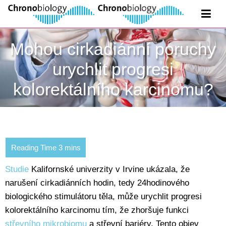
Mohou cirkadiánní poruchy
urychlit progresi
kolorektálního karcinomu?
Studie
Kalifornské univerzity v Irvine ukázala, že
narušení cirkadiánních hodin, tedy 24hodinového
biologického stimulátoru těla, může urychlit progresi
kolorektálního karcinomu tím, že zhoršuje funkci
střevního mikrobiomu
a střevní bariéry. Tento objev