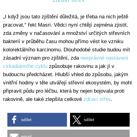
„I když jsou tato zjištění důležitá, je třeba na nich ještě
pracovat,“ řekl Masri. Vědci nyní chtějí zejména zjistit,
zda změny v načasování a množství určitých střevních
bakterií v průběhu času mohou přímo vést ke vzniku
kolorektálního karcinomu. Dlouhodobé studie budou mít
zásadní význam pro zjištění, zda
nesprávné nastavení
cirkadiánního cyklu
způsobuje rakovinu a jak jí v
budoucnu předcházet. Hlubší vhled do způsobu, jakým
vnitřní hodiny v těle utvářejí střevní ekosystém, by mohl
připravit půdu pro léčbu, která by nejen bojovala proti
rakovině, ale také zlepšila celkové
zdraví střev
.
sdílet
sdílet
email