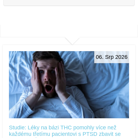
06. Srp 2026
Studie: Léky na bázi THC pomohly více než
každému třetímu pacientovi s PTSD zbavit se