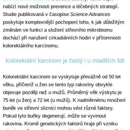
nabízí nové možnosti prevence a léčebných strategií.
Studie publikovaná v časopise
Science Advances
poskytuje komplexnější pochopení toho, k jak důležitým
změnám ve funkci a složení střevního mikrobiomu
dochází při narušení cirkadiánních hodin v přítomnosti
kolorektálního karcinomu.
Kolorektální karcinom je častý i u mladších lidí
Kolorektální karcinom se vyskytuje převážně od 50 let
věku, přičemž u žen se tento typ rakoviny obvykle
objevuje později než u mužů. Průměrný věk výskytu je
75 let (u žen) a 72 let (u mužů). K nadměrnému množení
buněk ve střevní sliznici mohou vést různé faktory.
Pokud tyto buňky degenerují, může se vyvinout
rakovina. Kromě genetických faktorů hraje při vzniku