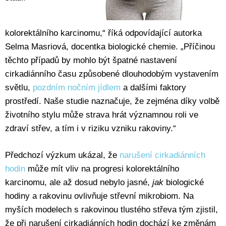
kolorektálního karcinomu,“ říká odpovídající autorka
Selma Masriová, docentka biologické chemie. „Příčinou
těchto případů by mohlo být špatné nastavení
cirkadiánního času způsobené dlouhodobým vystavením
světlu,
pozdním nočním jídlem
a dalšími faktory
prostředí. Naše studie naznačuje, že zejména díky volbě
životního stylu může strava hrát významnou roli ve
zdraví střev, a tím i v riziku vzniku rakoviny.“
Předchozí výzkum ukázal, že
narušení cirkadiánních
hodin
může mít vliv na progresi kolorektálního
karcinomu, ale až dosud nebylo jasné,
jak
biologické
hodiny a rakovinu ovlivňuje střevní mikrobiom. Na
myších modelech s rakovinou tlustého střeva tým zjistil,
že při narušení cirkadiánních hodin dochází ke změnám