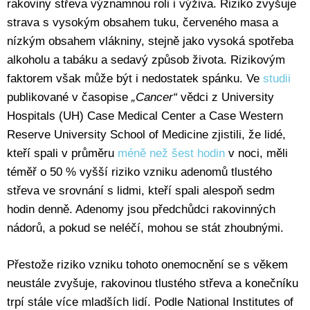
rakoviny střeva významnou roli i výživa. Riziko zvyšuje
strava s vysokým obsahem tuku, červeného masa a
nízkým obsahem vlákniny, stejně jako vysoká spotřeba
alkoholu a tabáku a sedavý způsob života. Rizikovým
faktorem však může být i nedostatek spánku. Ve
studii
publikované v časopise
„Cancer“
vědci z University
Hospitals (UH) Case Medical Center a Case Western
Reserve University School of Medicine zjistili, že lidé,
kteří spali v průměru
méně než šest hodin
v noci, měli
téměř o 50 % vyšší riziko vzniku adenomů tlustého
střeva ve srovnání s lidmi, kteří spali alespoň sedm
hodin denně. Adenomy jsou předchůdci rakovinných
nádorů, a pokud se neléčí, mohou se stát zhoubnými.
Přestože riziko vzniku tohoto onemocnění se s věkem
neustále zvyšuje, rakovinou tlustého střeva a konečníku
trpí stále více mladších lidí. Podle National Institutes of