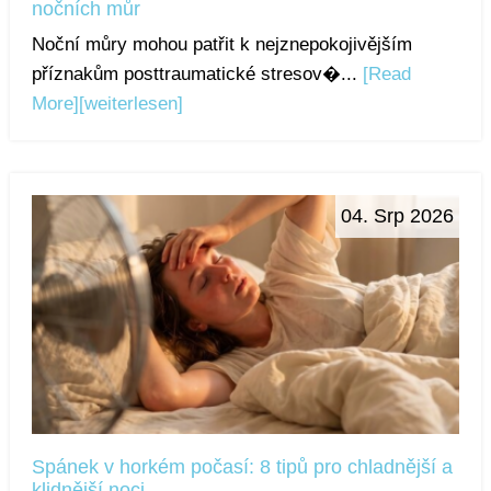
nočních můr
Noční můry mohou patřit k nejznepokojivějším
příznakům posttraumatické stresov�...
[Read
More]
[weiterlesen]
04. Srp 2026
Spánek v horkém počasí: 8 tipů pro chladnější a
klidnější noci