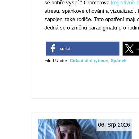
se dobře vyspí.“ Cromerova
kognitivně-b
stresu, spánkové chování a vizualizaci,
zapojeni také rodiče. Tato opatření mají 
Jedná se o změnu paradigmatu pro rodiny
sdílet
s
Filed Under:
Cirkadiální rytmus
,
Spánek
06. Srp 2026