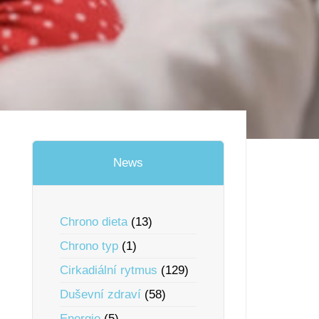
News
Chrono dieta
(13)
Chrono typ
(1)
Cirkadiální rytmus
(129)
Duševní zdraví
(58)
Energie
(5)