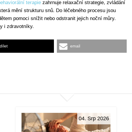
ehaviorální terapie
zahrnuje relaxační strategie, zvládání
 která mění strukturu snů. Do léčebného procesu jsou
dětem pomoci snížit nebo odstranit jejich noční můry.
 i zdravotníky.
dílet
email
04. Srp 2026