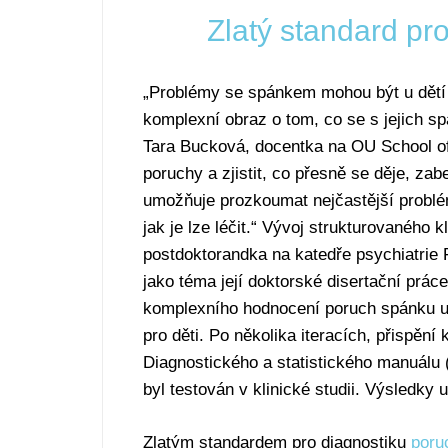
Zlatý standard pr
„Problémy se spánkem mohou být u dětí 
komplexní obraz o tom, co se s jejich s
Tara Bucková, docentka na OU School of
poruchy a zjistit, co přesně se děje, za
umožňuje prozkoumat nejčastější problé
jak je lze léčit.“ Vývoj strukturovaného 
postdoktorandka na katedře psychiatrie F
jako téma její doktorské disertační prác
komplexního hodnocení poruch spánku u 
pro děti. Po několika iteracích, přispění 
Diagnostického a statistického manuálu (
byl testován v klinické studii. Výsledky 
Zlatým standardem pro diagnostiku
poru