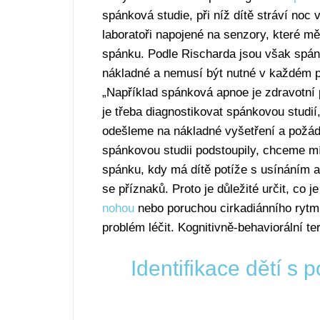
spánková studie, při níž dítě stráví noc
laboratoři napojené na senzory, které měř
spánku. Podle Rischarda jsou však spán
nákladné a nemusí být nutné v každém p
„Například spánková apnoe je zdravotní 
je třeba diagnostikovat spánkovou studií,
odešleme na nákladné vyšetření a požád
spánkovou studii podstoupily, chceme mít 
spánku, kdy má dítě potíže s usínáním 
se příznaků. Proto je důležité určit, co 
nohou
nebo poruchou cirkadiánního rytm
problém léčit. Kognitivně-behaviorální t
Identifikace dětí s 