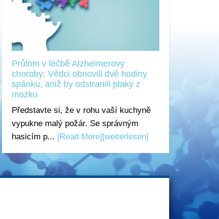
Průlom v léčbě Alzheimerovy
choroby: Vědci obnovili dvě hodiny
spánku, aniž by odstranili plaky z
mozku
Představte si, že v rohu vaší kuchyně
vypukne malý požár. Se správným
hasicím p...
[Read More]
[weiterlesen]