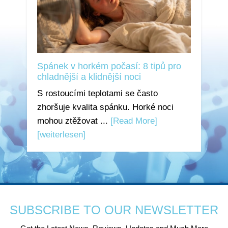
Spánek v horkém počasí: 8 tipů pro
chladnější a klidnější noci
S rostoucími teplotami se často
zhoršuje kvalita spánku. Horké noci
mohou ztěžovat ...
[Read More]
[weiterlesen]
SUBSCRIBE TO OUR NEWSLETTER