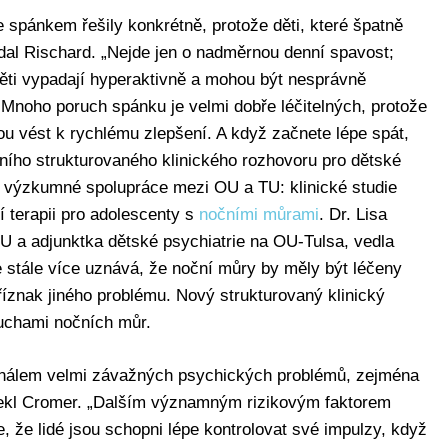
 spánkem řešily konkrétně, protože děti, které špatně
dal Rischard. „Nejde jen o nadměrnou denní spavost;
ti vypadají hyperaktivně a mohou být nesprávně
Mnoho poruch spánku je velmi dobře léčitelných, protože
 vést k rychlému zlepšení. A když začnete lépe spát,
xního strukturovaného klinického rozhovoru pro dětské
í výzkumné spolupráce mezi OU a TU: klinické studie
í terapii pro adolescenty s
nočními můrami
. Dr. Lisa
U a adjunktka dětské psychiatrie na OU-Tulsa, vedla
 se stále více uznává, že noční můry by měly být léčeny
říznak jiného problému. Nový strukturovaný klinický
ruchami nočních můr.
ignálem velmi závažných psychických problémů, zejména
ekl Cromer. „Dalším významným rizikovým faktorem
, že lidé jsou schopni lépe kontrolovat své impulzy, když