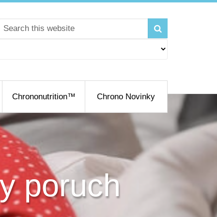
Chrononutrition™
Chrono Novinky
y poruch