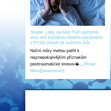
Studie: Léky na bázi THC pomohly
více než každému třetímu pacientovi
s PTSD zbavit se nočních můr
Noční můry mohou patřit k
nejznepokojivějším příznakům
posttraumatické stresov�...
[Read
More]
[weiterlesen]