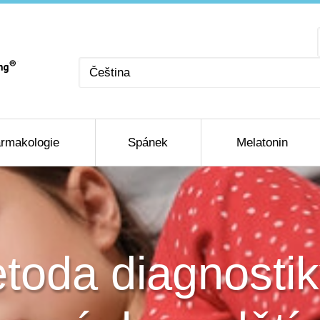
Zvolte
jazyk
rmakologie
Spánek
Melatonin
toda diagnostik