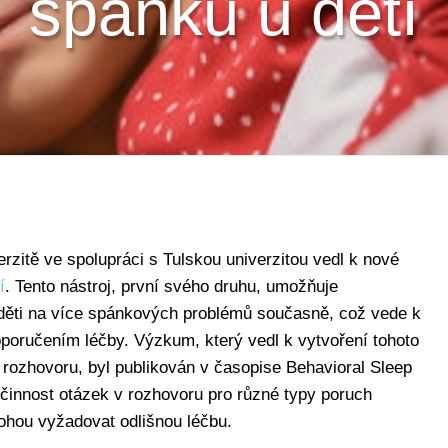
spánku u dětí
itě ve spolupráci s Tulskou univerzitou vedl k nové
í
. Tento nástroj, první svého druhu, umožňuje
děti na více spánkových problémů současně, což vede k
poručením léčby. Výzkum, který vedl k vytvoření tohoto
o rozhovoru, byl publikován v časopise Behavioral Sleep
činnost otázek v rozhovoru pro různé typy poruch
mohou vyžadovat odlišnou léčbu.