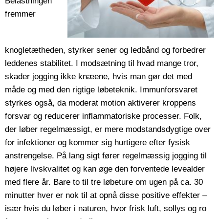
Belastningen
fremmer
knogletætheden, styrker sener og ledbånd og forbedrer
leddenes stabilitet. I modsætning til hvad mange tror,
skader jogging ikke knæene, hvis man gør det med
måde og med den rigtige løbeteknik. Immunforsvaret
styrkes også, da moderat motion aktiverer kroppens
forsvar og reducerer inflammatoriske processer. Folk,
der løber regelmæssigt, er mere modstandsdygtige over
for infektioner og kommer sig hurtigere efter fysisk
anstrengelse. På lang sigt fører regelmæssig jogging til
højere livskvalitet og kan øge den forventede levealder
med flere år. Bare to til tre løbeture om ugen på ca. 30
minutter hver er nok til at opnå disse positive effekter –
især hvis du løber i naturen, hvor frisk luft, sollys og ro