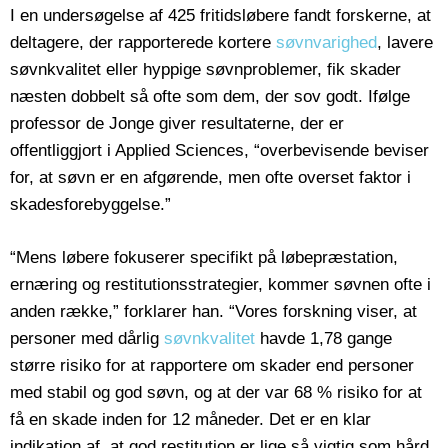
I en undersøgelse af 425 fritidsløbere fandt forskerne, at
deltagere, der rapporterede kortere
søvnvarighed
, lavere
søvnkvalitet eller hyppige søvnproblemer, fik skader
næsten dobbelt så ofte som dem, der sov godt. Ifølge
professor de Jonge giver resultaterne, der er
offentliggjort i Applied Sciences, “overbevisende beviser
for, at søvn er en afgørende, men ofte overset faktor i
skadesforebyggelse.”
“Mens løbere fokuserer specifikt på løbepræstation,
ernæring og restitutionsstrategier, kommer søvnen ofte i
anden række,” forklarer han. “Vores forskning viser, at
personer med dårlig
søvnkvalitet
havde 1,78 gange
større risiko for at rapportere om skader end personer
med stabil og god søvn, og at der var 68 % risiko for at
få en skade inden for 12 måneder. Det er en klar
indikation af, at god restitution er lige så vigtig som hård