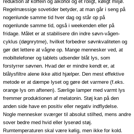
reduktion af koffein og alkohol og et roligt, køligt miljø.
Regelmæssige sovetider betyder, at man går i seng på
nogenlunde samme tid hver dag og står op på
nogenlunde samme tid, også i weekenden eller på
fridage. Målet er at stabilisere din indre søvn-vågen-
cyklus (døgnrytme), hvilket forbedrer søvnkvaliteten og
gør det lettere at vågne op. Mange mennesker ved, at
mobiltelefoner og tablets udsender blåt lys, som
forstyrrer søvnen. Hvad der er mindre kendt er, at
blålysfiltre alene ikke altid hjælper. Den mest effektive
metode er at dæmpe lyset og gøre det varmere (f.eks.
orange lys om aftenen). Særlige lamper med varmt lys
fremmer produktionen af melatonin. Støj kan på den
anden side have en positiv eller negativ indflydelse.
Nogle mennesker sværger til absolut stilhed, mens andre
sover bedre med hvid eller lyserød støj.
Rumtemperaturen skal være kølig, men ikke for kold.