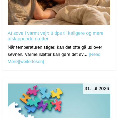
At sove i varmt vejr: 8 tips til køligere og mere
afslappende nætter
Når temperaturen stiger, kan det ofte gå ud over
søvnen. Varme nætter kan gøre det sv...
[Read
More]
[weiterlesen]
31. jul 2026