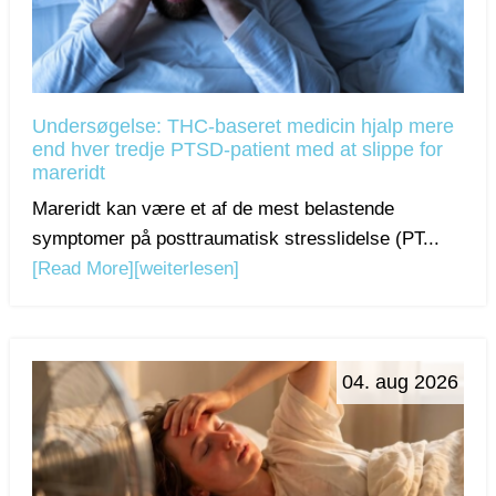
Undersøgelse: THC-baseret medicin hjalp mere
end hver tredje PTSD-patient med at slippe for
mareridt
Mareridt kan være et af de mest belastende
symptomer på posttraumatisk stresslidelse (PT...
[Read More]
[weiterlesen]
04. aug 2026