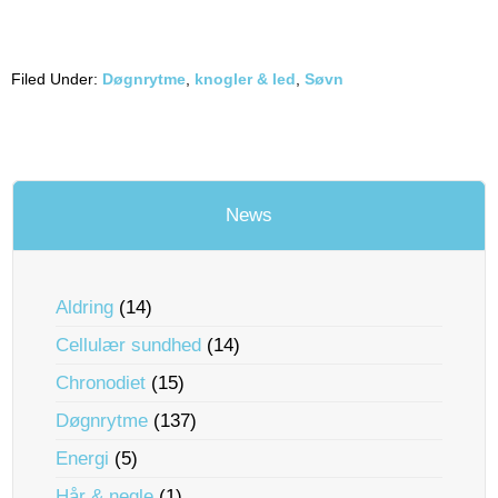
Filed Under:
Døgnrytme
,
knogler & led
,
Søvn
News
Aldring
(14)
Cellulær sundhed
(14)
Chronodiet
(15)
Døgnrytme
(137)
Energi
(5)
Hår & negle
(1)