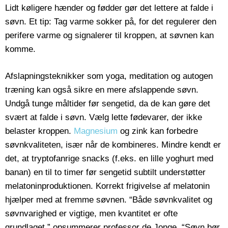
Lidt køligere hænder og fødder gør det lettere at falde i
søvn. Et tip: Tag varme sokker på, for det regulerer den
perifere varme og signalerer til kroppen, at søvnen kan
komme.
Afslapningsteknikker som yoga, meditation og autogen
træning kan også sikre en mere afslappende søvn.
Undgå tunge måltider før sengetid, da de kan gøre det
svært at falde i søvn. Vælg lette fødevarer, der ikke
belaster kroppen.
Magnesium
og zink kan forbedre
søvnkvaliteten, især når de kombineres. Mindre kendt er
det, at tryptofanrige snacks (f.eks. en lille yoghurt med
banan) en til to timer før sengetid subtilt understøtter
melatoninproduktionen. Korrekt frigivelse af melatonin
hjælper med at fremme søvnen. “Både søvnkvalitet og
søvnvarighed er vigtige, men kvantitet er ofte
grundlaget,” opsummerer professor de Jonge. “Søvn bør