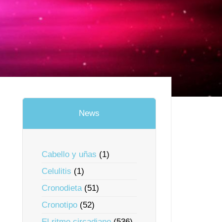
News
Cabello y uñas
(1)
Celulitis
(1)
Cronodieta
(51)
Cronotipo
(52)
El ritmo circadiano
(536)