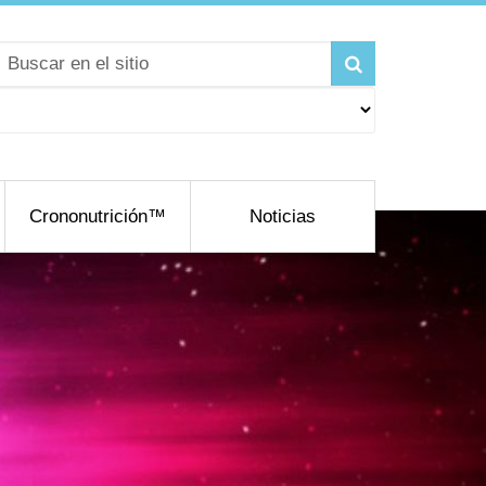
Crononutrición™
Noticias