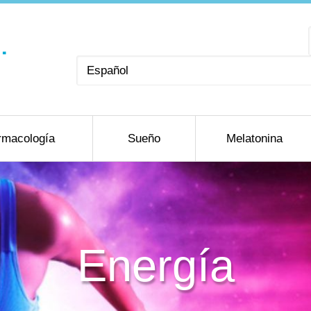
Elegir
un
idioma
rmacología
Sueño
Melatonina
Energía