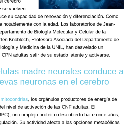
el cerebro
e se vuelven
duce su capacidad de renovación y diferenciación. Como
 notablemente con la edad. Los laboratorios de Jean-
epartamento de Biología Molecular y Celular de la
rlen Knobloch, Profesora Asociada del Departamento de
iología y Medicina de la UNIL, han desvelado un
CPN adultas salir de su estado latente y activarse.
células madre neurales conduce a
uevas neuronas en el cerebro
 mitocondrias
, los orgánulos productores de energía de
del nivel de activación de las CNF adultas. El
(MPC), un complejo proteico descubierto hace once años,
ulación. Su actividad afecta a las opciones metabólicas