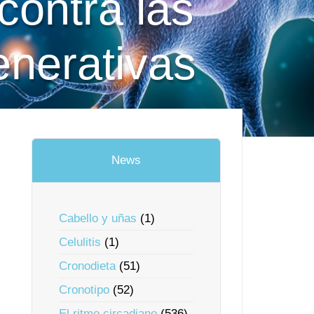
contra las
nerativas
News
Cabello y uñas
(1)
Celulitis
(1)
Cronodieta
(51)
Cronotipo
(52)
El ritmo circadiano
(536)