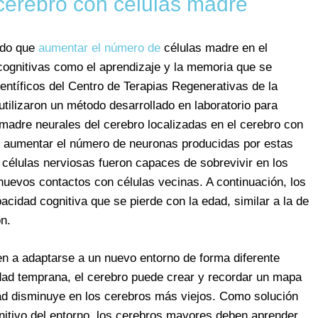
cerebro con células madre
ado que
aumentar el número de
células madre en el
cognitivas como el aprendizaje y la memoria que se
ientíficos del Centro de Terapias Regenerativas de la
ilizaron un método desarrollado en laboratorio para
madre neurales del cerebro localizadas en el cerebro con
, aumentar el número de neuronas producidas por estas
élulas nerviosas fueron capaces de sobrevivir en los
nuevos contactos con células vecinas. A continuación, los
acidad cognitiva que se pierde con la edad, similar a la de
n.
n a adaptarse a un nuevo entorno de forma diferente
ad temprana, el cerebro puede crear y recordar un mapa
dad disminuye en los cerebros más viejos. Como solución
gnitivo del entorno, los cerebros mayores deben aprender