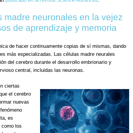
an
publicado en la revista Science Advances
.
s madre neuronales en la vejez
esos de aprendizaje y memoria
única de hacer continuamente copias de sí mismas, dando
ones más especializadas. Las células madre neurales
ón del cerebro durante el desarrollo embrionario y
rvioso central, incluidas las neuronas.
n ciertas
que el cerebro
ormar nuevas
e fenómeno
ta, es
, como los