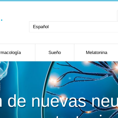
Elegir
un
idioma
rmacología
Sueño
Melatonina
 de nuevas neu