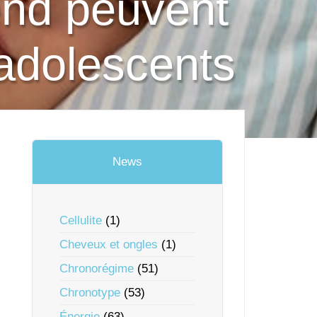
end peuvent
 adolescents
News
Cellulite
(1)
Cheveux et ongles
(1)
Chronorégime
(51)
Chronotype
(53)
Énergie
(63)