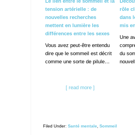
Le lien entre le sommeil et la
Découv
tension artérielle : de
rôle c
nouvelles recherches
dans 
mettent en lumière les
mis e
différences entre les sexes
Une av
Vous avez peut-être entendu
compr
dire que le sommeil est décrit
du som
comme une sorte de pilule…
nouvel
[ read more ]
Filed Under:
Santé mentale
,
Sommeil