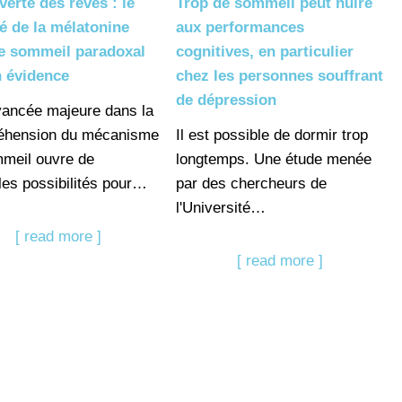
erte des rêves : le
Trop de sommeil peut nuire
lé de la mélatonine
aux performances
le sommeil paradoxal
cognitives, en particulier
n évidence
chez les personnes souffrant
de dépression
ancée majeure dans la
éhension du mécanisme
Il est possible de dormir trop
meil ouvre de
longtemps. Une étude menée
les possibilités pour…
par des chercheurs de
l'Université…
[ read more ]
[ read more ]