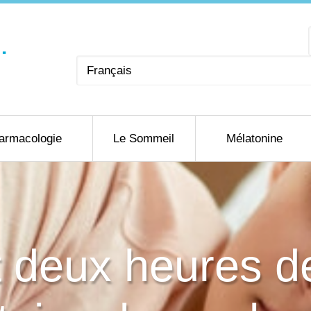
Choisir
une
langue
armacologie
Le Sommeil
Mélatonine
deux heures d