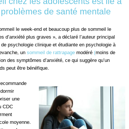
 chez les adolescents est lié à
e problèmes de santé mentale
sommeil le week-end et beaucoup plus de sommeil le
d’anxiété plus graves », a déclaré l’auteur principal
de psychologie clinique et étudiante en psychologie à
 revanche, un
sommeil de rattrapage
modéré
(
moins de
tion des symptômes d’anxiété, ce qui suggère qu’un
s peut être bénéfique.
 recommande
 dormir
riser une
du CDC
orment
école moyenne.