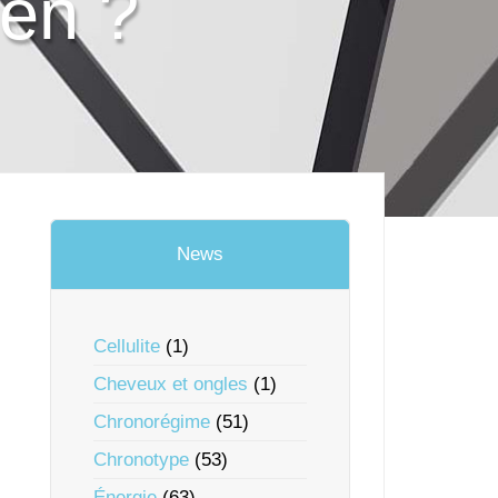
ien ?
News
Cellulite
(1)
Cheveux et ongles
(1)
Chronorégime
(51)
Chronotype
(53)
Énergie
(63)