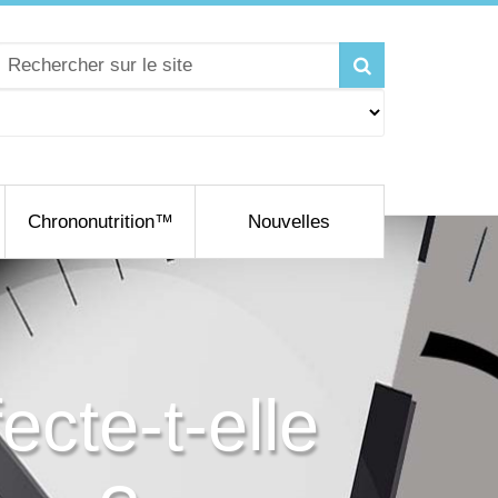
Chrononutrition™
Nouvelles
ecte-t-elle