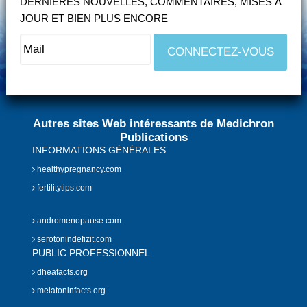
DERNIÈRES NOUVELLES, COMMENTAIRES, MISES À
JOUR ET BIEN PLUS ENCORE
Autres sites Web intéressants de Medichron
Publications
INFORMATIONS GÉNÉRALES
healthypregnancy.com
fertilitytips.com
andromenopause.com
serotonindefizit.com
PUBLIC PROFESSIONNEL
dheafacts.org
melatoninfacts.org