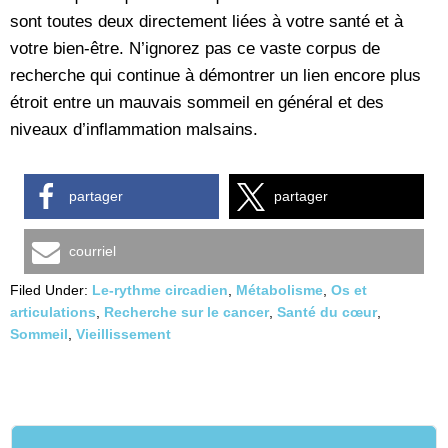
sont toutes deux directement liées à votre santé et à
votre bien-être. N’ignorez pas ce vaste corpus de
recherche qui continue à démontrer un lien encore plus
étroit entre un mauvais sommeil en général et des
niveaux d’inflammation malsains.
partager
partager
courriel
Filed Under:
Le-rythme circadien
,
Métabolisme
,
Os et
articulations
,
Recherche sur le cancer
,
Santé du cœur
,
Sommeil
,
Vieillissement