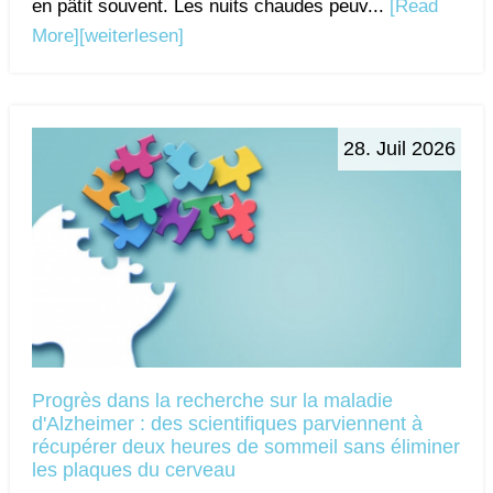
en pâtit souvent. Les nuits chaudes peuv...
[Read
More]
[weiterlesen]
28. Juil 2026
Progrès dans la recherche sur la maladie
d'Alzheimer : des scientifiques parviennent à
récupérer deux heures de sommeil sans éliminer
les plaques du cerveau