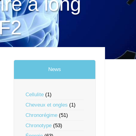
re à long
GF2
News
Cellulite
(1)
Cheveux et ongles
(1)
Chronorégime
(51)
Chronotype
(53)
Énergie
(63)