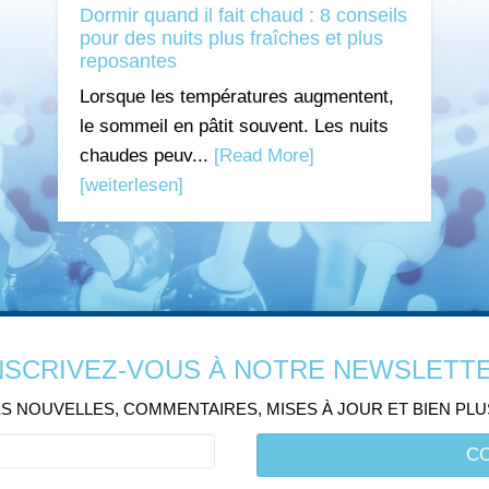
Dormir quand il fait chaud : 8 conseils
pour des nuits plus fraîches et plus
reposantes
Lorsque les températures augmentent,
le sommeil en pâtit souvent. Les nuits
chaudes peuv...
[Read More]
[weiterlesen]
NSCRIVEZ-VOUS À NOTRE NEWSLETT
S NOUVELLES, COMMENTAIRES, MISES À JOUR ET BIEN PL