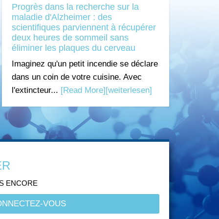
Progrès dans la recherche sur la
maladie d'Alzheimer : des
scientifiques parviennent à récupérer
deux heures de sommeil sans
éliminer les plaques du cerveau
Imaginez qu'un petit incendie se déclare
dans un coin de votre cuisine. Avec
l'extincteur...
[Read More]
[weiterlesen]
ER
US ENCORE