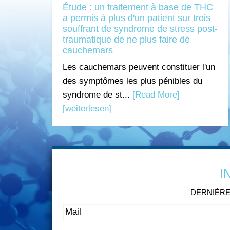
Étude : un traitement à base de THC
a permis à plus d'un patient sur trois
souffrant de syndrome de stress post-
traumatique de ne plus faire de
cauchemars
Les cauchemars peuvent constituer l'un
des symptômes les plus pénibles du
syndrome de st...
[Read More]
[weiterlesen]
I
DERNIÈRE