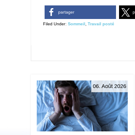
partager
p
Filed Under:
Sommeil
,
Travail posté
06. Août 2026