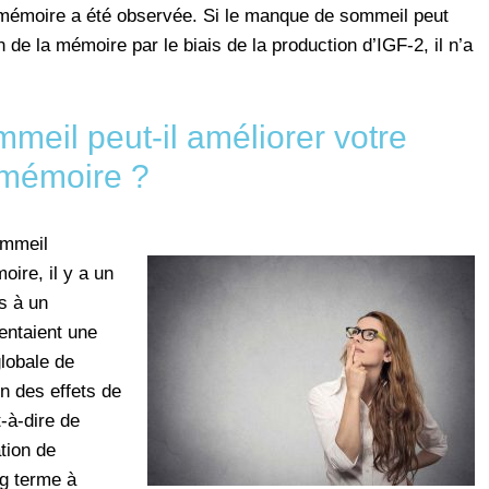
 mémoire a été observée. Si le manque de sommeil peut
de la mémoire par le biais de la production d’IGF-2, il n’a
eil peut-il améliorer votre
mémoire ?
ommeil
oire, il y a un
s à un
entaient une
lobale de
n des effets de
t-à-dire de
ation de
g terme à