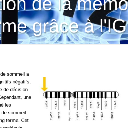
tion de la mémoi
rme grâce à l'I
 de sommeil a
nitifs négatifs,
e de décision
Cependant, une
é les
n de sommeil
ong terme. Cet