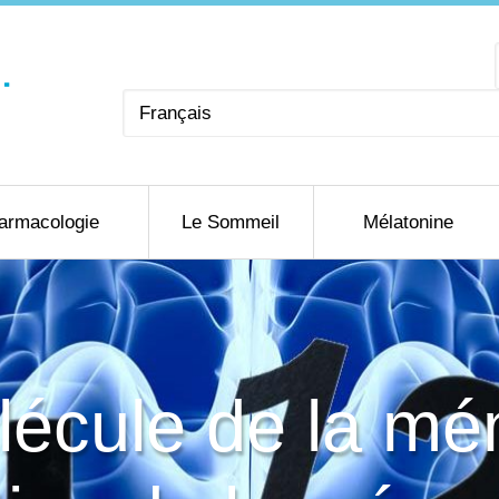
Choisir
une
langue
armacologie
Le Sommeil
Mélatonine
écule de la mé