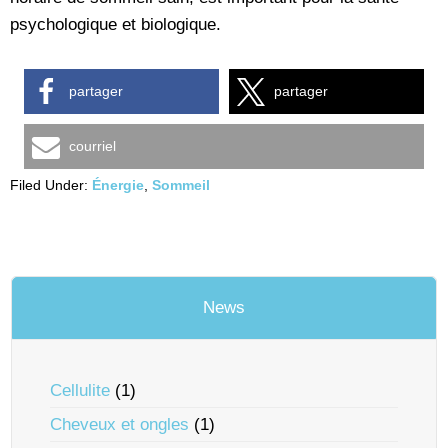
psychologique et biologique.
partager
partager
courriel
Filed Under:
Énergie
,
Sommeil
News
Cellulite
(1)
Cheveux et ongles
(1)